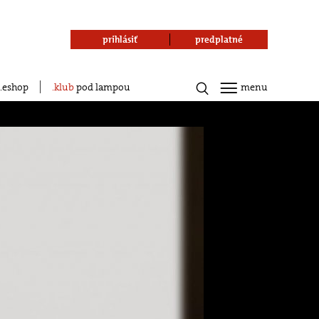
prihlásiť
predplatné
eshop
klub
pod lampou
menu