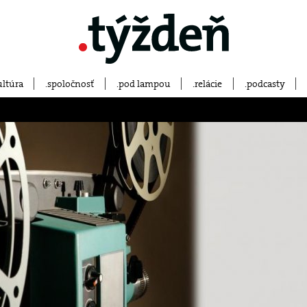
ultúra
spoločnosť
pod lampou
relácie
podcasty