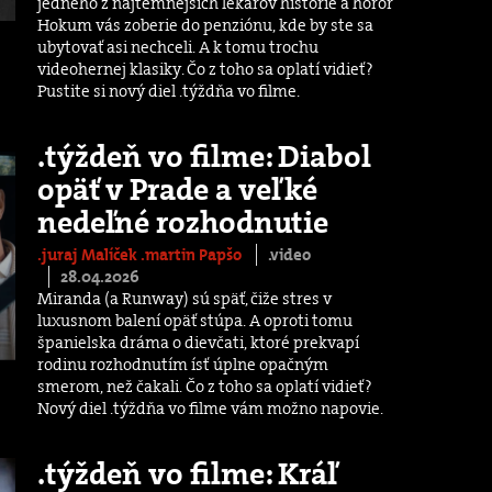
jedného z najtemnejších lekárov histórie a horor
Hokum vás zoberie do penziónu, kde by ste sa
ubytovať asi nechceli. A k tomu trochu
videohernej klasiky. Čo z toho sa oplatí vidieť?
Pustite si nový diel .týždňa vo filme.
.týždeň vo filme: Diabol
opäť v Prade a veľké
nedeľné rozhodnutie
.juraj Malíček
.martin Papšo
.video
28.04.2026
Miranda (a Runway) sú späť, čiže stres v
luxusnom balení opäť stúpa. A oproti tomu
španielska dráma o dievčati, ktoré prekvapí
rodinu rozhodnutím ísť úplne opačným
smerom, než čakali. Čo z toho sa oplatí vidieť?
Nový diel .týždňa vo filme vám možno napovie.
.týždeň vo filme: Kráľ