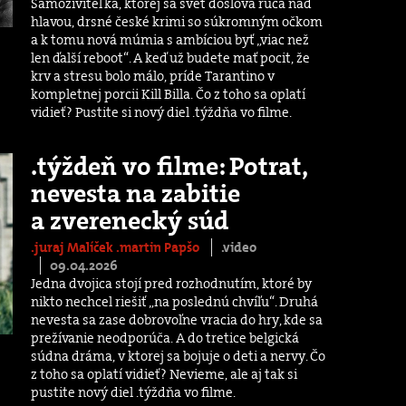
Samoživiteľka, ktorej sa svet doslova rúca nad
hlavou, drsné české krimi so súkromným očkom
a k tomu nová múmia s ambíciou byť „viac než
len ďalší reboot“. A keď už budete mať pocit, že
krv a stresu bolo málo, príde Tarantino v
kompletnej porcii Kill Billa. Čo z toho sa oplatí
vidieť? Pustite si nový diel .týždňa vo filme.
.týždeň vo filme: Potrat,
nevesta na zabitie
a zverenecký súd
.juraj Malíček
.martin Papšo
.video
09.04.2026
Jedna dvojica stojí pred rozhodnutím, ktoré by
nikto nechcel riešiť „na poslednú chvíľu“. Druhá
nevesta sa zase dobrovoľne vracia do hry, kde sa
prežívanie neodporúča. A do tretice belgická
súdna dráma, v ktorej sa bojuje o deti a nervy. Čo
z toho sa oplatí vidieť? Nevieme, ale aj tak si
pustite nový diel .týždňa vo filme.