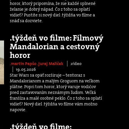
horor, ktorý pripomína, že nie každé splnené
želanie je dobrý nápad. Čo z toho sa oplatí
vidieť? Pustite si nový diel .týždňa vo filme a
snáď sa dozviete.
.týždeň vo filme: Filmový
Mandalorian a cestovný
horor
.martin Papšo
.juraj Malíček
.video
19.05.2026
Star Wars sa opäť rozširuje – tentoraz s
Mandalorianom a malým Groguom na veľkom
plátne. Popri tom horor, ktorý varuje vodičov
pred zastavovaním neznámym ľuďom. Veľká
franšíza a malé osobné peklo. Čo z toho sa oplatí
vidieť? Nový diel .týždňa vo filme vám možno
napovie.
.týždeň vo filme: