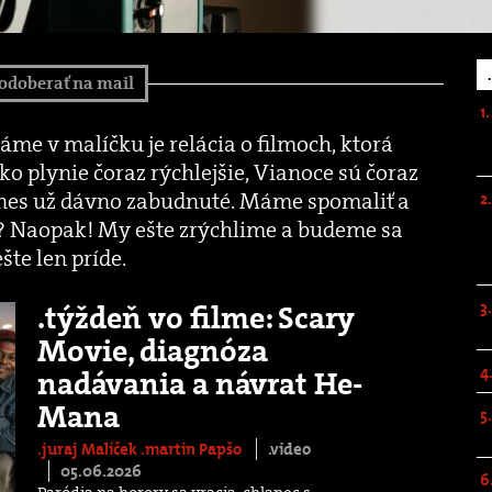
odoberať na mail
máme v malíčku je relácia o filmoch, ktorá
ko plynie čoraz rýchlejšie, Vianoce sú čoraz
 dnes už dávno zabudnuté. Máme spomaliť a
 Naopak! My ešte zrýchlime a budeme sa
šte len príde.
.týždeň vo filme: Scary
Movie, diagnóza
nadávania a návrat He-
Mana
.juraj Malíček
.martin Papšo
.video
05.06.2026