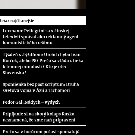
.teraz najčítanejšie
Lexmann: Pellegrini sa v čínskej
televízii správal ako reklamný agent
komunistického režimu
Týždeň s .týždňom: Urobil chybu Ivan
Korčok, alebo PS? Prečo sa vláda utieka
k temnej minulosti? Kto je otec
Slovenska?
Spomienka bez post scriptum: Druhá
svetová vojna v Ázii a Tichomorí
Fedor Gál: Nádych – výdych
Pripíjanie si na skorý kolaps Ruska
neznamená, že sme naň pripravení
Prečo sa v horúcom počasí spomaľujú