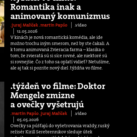
Romantika inak a
animovaný komunizmus
.juraj Malíček
.martin Papšo
.video
12.05.2026
V kinách je nová romantická komédia, ale ide
možno trochu iným smerom, než by ste čakali. A
k tomu animovaná Zvieracia farma – klasika o
tom, že zvieratá sú si síce rovné, ale niektoré sú
si rovnejšie. Čo z toho sa oplatí vidieť? Netušíme,
ale aj tak si pozrite nový diel .týždňa vo filme.
.týždeň vo filme: Doktor
Mengele zmizne
a ovečky vyšetrujú
.martin Papšo
.juraj Malíček
.video
05.05.2026
Ovečky sa púšťajú do vyšetrovania vraždy, ruský
režisér Kirill Serebrennikov sleduje útek