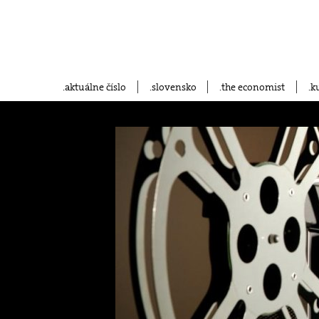
aktuálne číslo
slovensko
the economist
k