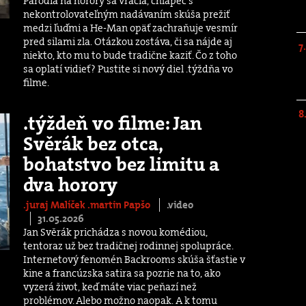
Paródia na horory sa vracia, chlapec s
nekontrolovateľným nadávaním skúša prežiť
medzi ľuďmi a He-Man opäť zachraňuje vesmír
pred silami zla. Otázkou zostáva, či sa nájde aj
niekto, kto mu to bude tradične kaziť. Čo z toho
sa oplatí vidieť? Pustite si nový diel .týždňa vo
filme.
.týždeň vo filme: Jan
Svěrák bez otca,
bohatstvo bez limitu a
dva horory
.juraj Malíček
.martin Papšo
.video
31.05.2026
Jan Svěrák prichádza s novou komédiou,
tentoraz už bez tradičnej rodinnej spolupráce.
Internetový fenomén Backrooms skúša šťastie v
kine a francúzska satira sa pozrie na to, ako
vyzerá život, keď máte viac peňazí než
problémov. Alebo možno naopak. A k tomu