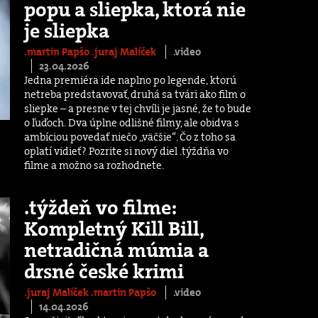
popu a sliepka, ktorá nie
je sliepka
.martin Papšo
.juraj Malíček
.video
23.04.2026
Jedna premiéra ide naplno po legende, ktorú
netreba predstavovať, druhá sa tvári ako film o
sliepke – a presne v tej chvíli je jasné, že to bude
o ľuďoch. Dva úplne odlišné filmy, ale obidva s
ambíciou povedať niečo „väčšie“. Čo z toho sa
oplatí vidieť? Pozrite si nový diel .týždňa vo
filme a možno sa rozhodnete.
.týždeň vo filme:
Kompletný Kill Bill,
netradičná múmia a
drsné české krimi
.juraj Malíček
.martin Papšo
.video
14.04.2026