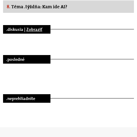
8.
Téma .týždňa: Kam ide AI?
.diskusia |
Zobraziť
.posledné
.neprehliadnite