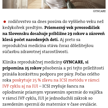
GYNCARE
rodičovstvo sa dnes posúva do vyššieho veku než
kedykoľvek predtým.
Priemerný vek prvorodičiek
na Slovensku dosahuje približne 29 rokov a zároveň
Aj preto sa
klesá počet narodených detí.
reprodukčná medicína stáva čoraz dôležitejšou
súčasťou zdravotnej starostlivosti.
Klinika reprodukčnej medicíny
GYNCARE, si
pôsobenia a pri tejto príležitosti
pripomína 25 rokov
prináša konkrétnu podporu pre páry. Počas celého
roka
poskytuje 25 % zľavu na ICSI metódu v rámci
IVF cyklu aj na IUI
– ICSI zvyšuje šancu na
oplodnenie priamym vpravením spermie do vajíčka
v rámci IVF cyklu, IUI je jednoduchší zákrok so
zavedením spermií do maternice v čase ovulácie.