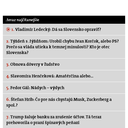
.teraz najčítanejšie
1.
Vladimír Ledecký: Dá sa Slovensko opraviť?
2.
Týždeň s .týždňom: Urobil chybu Ivan Korčok, alebo PS?
Prečo sa vláda utieka k temnej minulosti? Kto je otec
Slovenska?
3.
Obnova dôvery v ľudstvo
4.
Slavomíra Henčeková: Amatérčina alebo…
5.
Fedor Gál: Nádych – výdych
6.
Štefan Hríb: Čo pre nás chystajú Musk, Zuckerberg a
spol.?
7.
Trump žaluje banku za zrušenie účtov. Tá teraz
prehovorila o praní špinavých peňazí