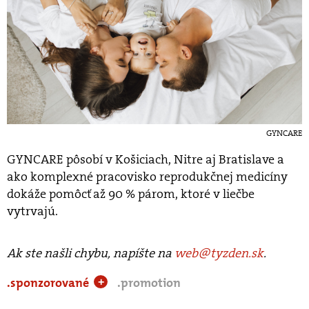
GYNCARE
GYNCARE pôsobí v Košiciach, Nitre aj Bratislave a
ako komplexné pracovisko reprodukčnej medicíny
dokáže pomôcť až 90 % párom, ktoré v liečbe
vytrvajú.
Ak ste našli chybu, napíšte na
web@tyzden.sk
.
.sponzorované
.promotion
+