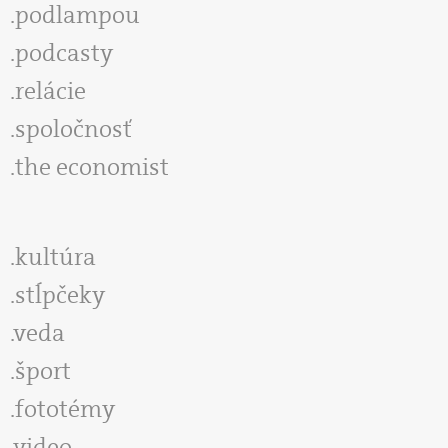
podlampou
podcasty
relácie
spoločnosť
the economist
kultúra
stĺpčeky
veda
šport
fototémy
video