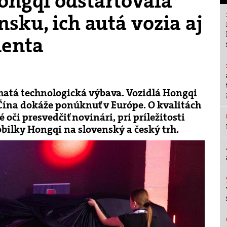
ngqi odštartovala
nsku, ich autá vozia aj
denta
bohatá technologická výbava. Vozidlá Hongqi
Čína dokáže ponúknuť v Európe. O kvalitách
 oči presvedčiť novinári, pri príležitosti
ilky Hongqi na slovenský a český trh.