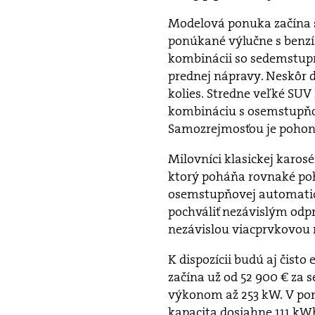
Modelová ponuka začína 
ponúkané výlučne s benzí
kombinácii so sedemstu
prednej nápravy. Neskôr d
kolies. Stredne veľké SUV
kombináciu s osemstupň
Samozrejmosťou je pohon 
Milovníci klasickej karosé
ktorý poháňa rovnaké poh
osemstupňovej automatic
pochváliť nezávislým od
nezávislou viacprvkovou 
K dispozícii budú aj čist
začína už od 52 900 € za
výkonom až 253 kW. V ponu
kapacita dosiahne 111 k