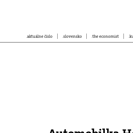
aktuálne číslo
slovensko
the economist
k