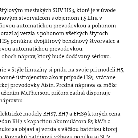
štýlovým mestských SUV HS3, ktoré je v úvode
novým štvorvalcom s objemom 1,5 litra v
pňovou automatickou prevodovkou a pohonom
orazí aj verzia s pohonom všetkých štyroch
 HS5 ponúkne dvojlitrový benzínový štvorvalec a
ovou automatickou prevodovkou.
oboch náprav, ktorý bude dodávaný sériovo.
rie v štýle limuzíny si prídu na svoje pri modeli H5,
onné ústrojenstvo ako v prípade HS5, vrátane
kej prevodovky Aisin. Predná náprava sa môže
pružením McPherson, pričom zadná disponuje
nápravou.
o elektrické modely EHS7, EH7 a EHS9 ktorých cena
 sedan EH7 s kapacitou akumulátora 85 kWh a
ke sa objaví aj verzia s väčšou batériou ktorej
Wh. Rovnakú batériovú výbavu ponúka aj SUV