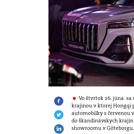
Vo štvrtok 26. júna sa
krajinou v ktorej Hongqi 
automobilky s červenou v
do škandinávskych krajín
showroomu v Göteborgu.