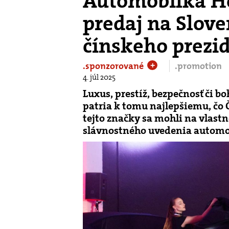
Automobilka Ho
predaj na Slove
čínskeho prezi
.sponzorované
.promotion
+
4. júl 2025
Luxus, prestíž, bezpečnosť či 
patria k tomu najlepšiemu, čo 
tejto značky sa mohli na vlastné
slávnostného uvedenia automob