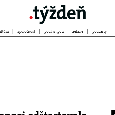
ultúra
spoločnosť
pod lampou
relácie
podcasty