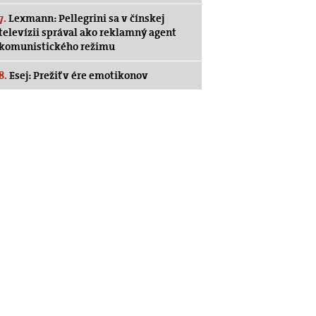
7.
Lexmann: Pellegrini sa v čínskej
televízii správal ako reklamný agent
komunistického režimu
8.
Esej: Prežiť v ére emotikonov