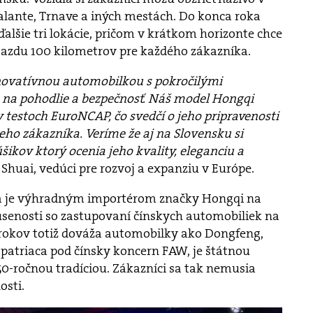
alante, Trnave a iných mestách. Do konca roka
ďalšie tri lokácie, pričom v krátkom horizonte chce
jazdu 100 kilometrov pre každého zákazníka.
novatívnou automobilkou s pokročilými
na pohodlie a bezpečnosť. Náš model Hongqi
v testoch EuroNCAP, čo svedčí o jeho pripravenosti
eho zákazníka. Veríme že aj na Slovensku si
šikov ktorý ocenia jeho kvality, eleganciu a
 Shuai, vedúci pre rozvoj a expanziu v Európe.
rá je výhradným importérom značky Hongqi na
senosti so zastupovaní čínskych automobiliek na
rokov totiž dováža automobilky ako Dongfeng,
patriaca pod čínsky koncern FAW, je štátnou
0-ročnou tradíciou. Zákazníci sa tak nemusia
osti.