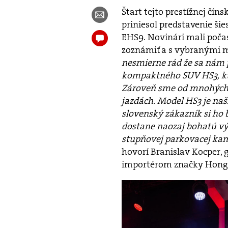
Štart tejto prestížnej čí
priniesol predstavenie ši
EHS9. Novinári mali poča
zoznámiť a s vybranými mo
nesmierne rád že sa nám p
kompaktného SUV HS3, kto
Zároveň sme od mnohých d
jazdách. Model HS3 je naš
slovenský zákazník si ho 
dostane naozaj bohatú výb
stupňovej parkovacej kam
hovorí Branislav Kocper, g
importérom značky Hongq