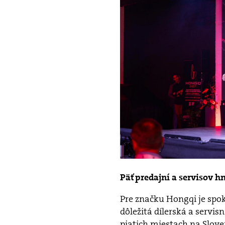
Päť predajní a servisov h
Pre značku Hongqi je spo
dôležitá dílerská a servis
piatich miestach na Slove