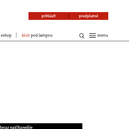
prihlásiť
predplatné
eshop
klub
pod lampou
menu
.teraz najčítanejšie