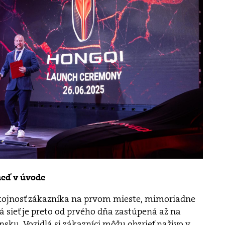
neď v úvode
kojnosť zákazníka na prvom mieste, mimoriadne
ná sieť je preto od prvého dňa zastúpená až na
nsku. Vozidlá si zákazníci môžu obzrieť naživo v