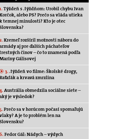
1.
Týždeň s .týždňom: Urobil chybu Ivan
Korčok, alebo PS? Prečo sa vláda utieka
k temnej minulosti? Kto je otec
Slovenska?
2.
Kremeľ rozšíril možnosti náboru do
armády aj pre ďalších páchateľov
trestných činov – čo to znamená podľa
Maríny Gálisovej
3.
.týždeň vo filme: Školské drogy,
Raťafák a krvavá zmrzlina
4.
Austrália obmedzila sociálne siete –
aký je výsledok?
5.
Prečo sa v horúcom počasí spomaľujú
vlaky? A je to problém len na
Slovensku?
6.
Fedor Gál: Nádych – výdych