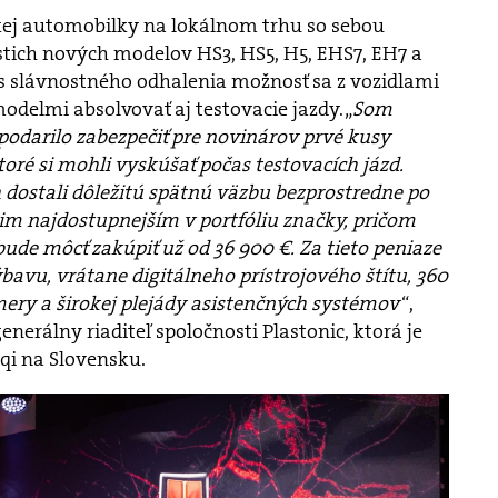
nskej automobilky na lokálnom trhu so sebou
estich nových modelov HS3, HS5, H5, EHS7, EH7 a
s slávnostného odhalenia možnosť sa z vozidlami
delmi absolvovať aj testovacie jazdy. „
Som
odarilo zabezpečiť pre novinárov prvé kusy
ré si mohli vyskúšať počas testovacích jázd.
ostali dôležitú spätnú väzbu bezprostredne po
im najdostupnejším v portfóliu značky, pričom
bude môcť zakúpiť už od 36 900 €. Za tieto peniaze
avu, vrátane digitálneho prístrojového štítu, 360
ery a širokej plejády asistenčných systémov
“,
enerálny riaditeľ spoločnosti Plastonic, ktorá je
i na Slovensku.