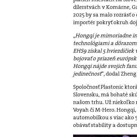
dílerstvách v Komárne, G
2025 by sa malo rozrásť o 
importér pokryť okruh do
„
Hongqi je mimoriadne i
technológiami a dôrazom 
EHS9 získal 5 hviezdičiek 
bojovať o priazeň európsk
Hongqi nájde svojich fanú
jedinečnosť
“, dodal Zheng
Spoločnosť Plastonic kto
Slovensku, má bohaté skú
našom trhu. Už niekoľko 
Voyah či M-Hero. Hongqi, 
automobilkou s viac ako 5
obávať stability a dostupn