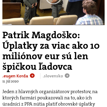
Play
Video
Patrik Magdoško:
Úplatky za viac ako 10
miliónov eur sú len
špičkou ľadovca
.eugen Korda
.slovensko
+
+
11. júl 2020
Jeden z hlavných organizátorov protestov, na
ktorých farmári poukazovali na to, ako ich
úradníci z PPA nútia platiť obrovské úplatky