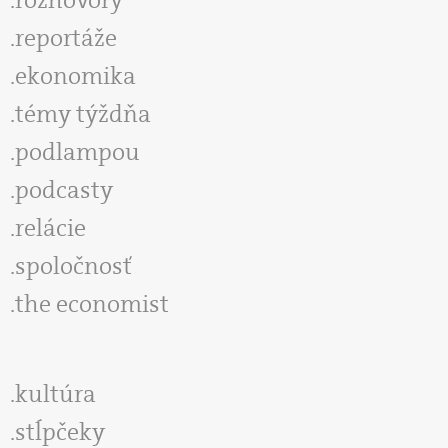
reportáže
ekonomika
témy týždňa
podlampou
podcasty
relácie
spoločnosť
the economist
kultúra
stĺpčeky