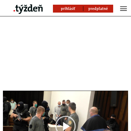
prihlásiť
predplatné