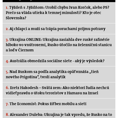
1.
Týždeň s .týždňom: Urobil chybu Ivan Korčok, alebo PS?
Prečo sa vláda utieka k temnej minulosti? Kto je otec
Slovenska?
2.
Aj chlapci a muži sa trápia poruchami príjmu potravy
3.
Ukrajina ONLINE: Ukrajina zasiahla dve ruské rafinérie
hlboko vo vnútrozemí, Rusko útočilo na železničnú stanicu
a loď v Čiernom
4.
Austrália obmedzila sociálne siete - aký je výsledok?
5.
Nad Ruskom sa podľa analytika opäť vznáša „tieň
nového Prigožina“, tvrdí analytik
6.
Eretz Hakodesh – Svätá zem: Ako niektorí ľudia nechcú
vidieť pravdu o útoku teroristov z Hamasu na Izrael
7.
The Economist: Pokus žiť bez mobilu a sietí
8.
Alexander Duleba: Ukrajina je tak vpredu, že Rusko na to