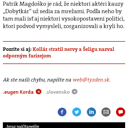
Patrik Magdoško je rád, že niektorí aktéri kauzy
„Dobytkár“​ už sedia za mrežami. Podľa neho by
tam mali ísť aj niektorí vysokopostavení politici,
ktorí podvod vymysleli, zorganizovali a kryli ho.
Pozrite si aj:
Kollár stratil nervy a Šeligu nazval
odporným farizejom
Ak ste našli chybu, napíšte na
web@tyzden.sk
.
.eugen Korda
.slovensko
+
+
.teraz najčítanejšie