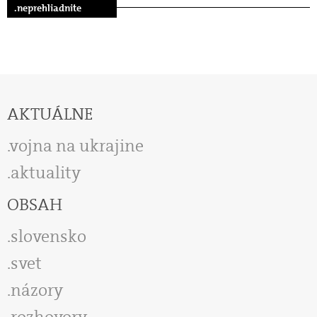
.neprehliadnite
AKTUÁLNE
vojna na ukrajine
aktuality
OBSAH
slovensko
svet
názory
rozhovory