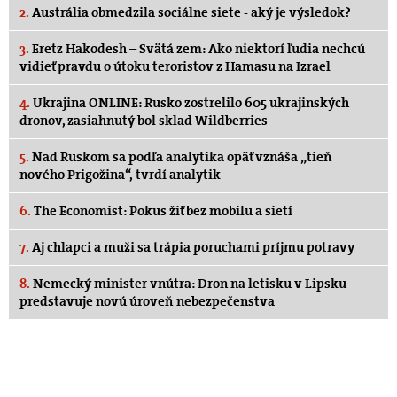
2.
Austrália obmedzila sociálne siete - aký je výsledok?
3.
Eretz Hakodesh – Svätá zem: Ako niektorí ľudia nechcú
vidieť pravdu o útoku teroristov z Hamasu na Izrael
4.
Ukrajina ONLINE: Rusko zostrelilo 605 ukrajinských
dronov, zasiahnutý bol sklad Wildberries
5.
Nad Ruskom sa podľa analytika opäť vznáša „tieň
nového Prigožina“, tvrdí analytik
6.
The Economist: Pokus žiť bez mobilu a sietí
7.
Aj chlapci a muži sa trápia poruchami príjmu potravy
8.
Nemecký minister vnútra: Dron na letisku v Lipsku
predstavuje novú úroveň nebezpečenstva