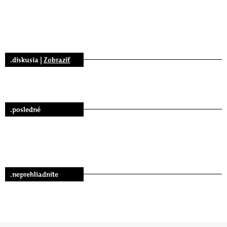
.diskusia |
Zobraziť
.posledné
.neprehliadnite