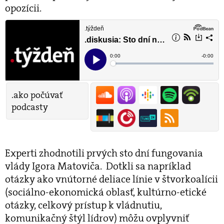
opozícii.
.ako počúvať
podcasty
Experti zhodnotili prvých sto dní fungovania
vlády Igora Matoviča. Dotkli sa napríklad
otázky ako vnútorné deliace línie v štvorkoalícii
(sociálno-ekonomická oblasť, kultúrno-etické
otázky, celkový prístup k vládnutiu,
komunikačný štýl lídrov) môžu ovplyvniť