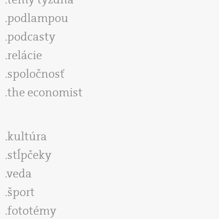
podlampou
podcasty
relácie
spoločnosť
the economist
kultúra
stĺpčeky
veda
šport
fototémy