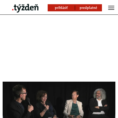
prihlásiť
predplatné