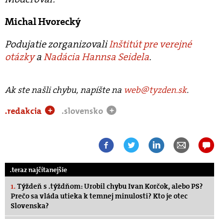
Michal Hvorecký
Podujatie zorganizovali
Inštitút pre verejné
otázky
a
Nadácia Hannsa Seidela
.
Ak ste našli chybu, napíšte na
web@tyzden.sk
.
.redakcia
.slovensko
+
+
.teraz najčítanejšie
1.
Týždeň s .týždňom: Urobil chybu Ivan Korčok, alebo PS?
Prečo sa vláda utieka k temnej minulosti? Kto je otec
Slovenska?