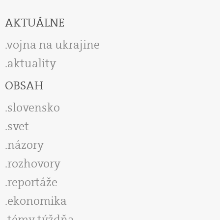
AKTUÁLNE
vojna na ukrajine
aktuality
OBSAH
slovensko
svet
názory
rozhovory
reportáže
ekonomika
témy týždňa