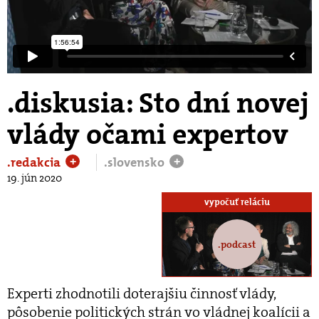
.diskusia: Sto dní novej
vlády očami expertov
.redakcia
.slovensko
+
+
19. jún 2020
vypočuť reláciu
.podcast
Experti zhodnotili doterajšiu činnosť vlády,
pôsobenie politických strán vo vládnej koalícii a