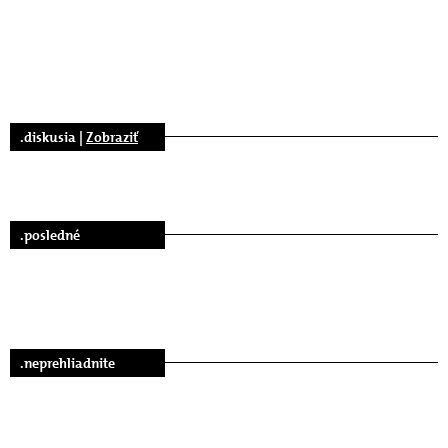
.diskusia |
Zobraziť
.posledné
.neprehliadnite