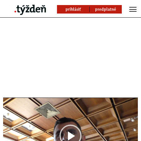
prihlásiť
predplatné