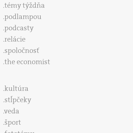
témy týždňa
podlampou
podcasty
relácie
spoločnosť
the economist
kultúra
stĺpčeky
veda
šport