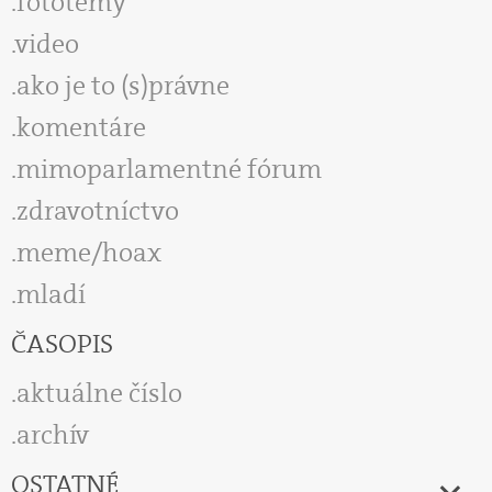
fototémy
video
ako je to (s)právne
komentáre
mimoparlamentné fórum
zdravotníctvo
meme/hoax
mladí
ČASOPIS
aktuálne číslo
archív
OSTATNÉ