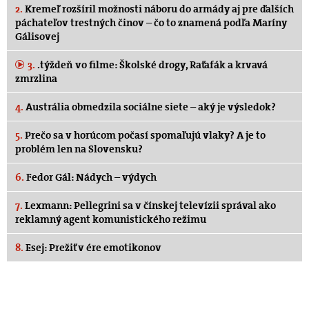
2.
Kremeľ rozšíril možnosti náboru do armády aj pre ďalších
páchateľov trestných činov – čo to znamená podľa Maríny
Gálisovej
3.
.týždeň vo filme: Školské drogy, Raťafák a krvavá
zmrzlina
4.
Austrália obmedzila sociálne siete – aký je výsledok?
5.
Prečo sa v horúcom počasí spomaľujú vlaky? A je to
problém len na Slovensku?
6.
Fedor Gál: Nádych – výdych
7.
Lexmann: Pellegrini sa v čínskej televízii správal ako
reklamný agent komunistického režimu
8.
Esej: Prežiť v ére emotikonov