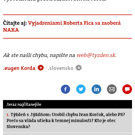
Čítajte aj:
Vyjadreniami Roberta Fica sa zaoberá
NAKA
Ak ste našli chybu, napíšte na
web@tyzden.sk
.
.eugen Korda
.slovensko
+
+
.teraz najčítanejšie
1.
Týždeň s .týždňom: Urobil chybu Ivan Korčok, alebo PS?
Prečo sa vláda utieka k temnej minulosti? Kto je otec
Slovenska?