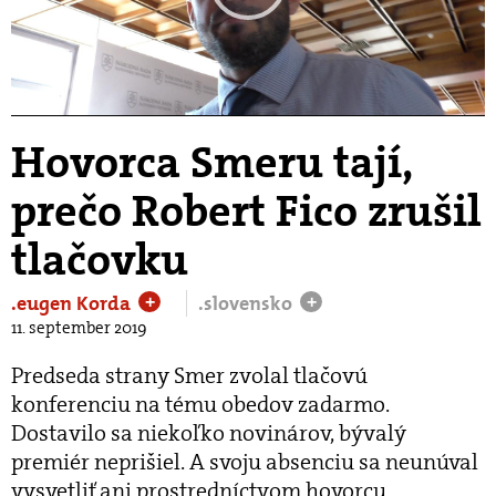
Play
Video
Hovorca Smeru tají,
prečo Robert Fico zrušil
tlačovku
.eugen Korda
.slovensko
+
+
11. september 2019
Predseda strany Smer zvolal tlačovú
konferenciu na tému obedov zadarmo.
Dostavilo sa niekoľko novinárov, bývalý
premiér neprišiel. A svoju absenciu sa neunúval
vysvetliť ani prostredníctvom hovorcu.