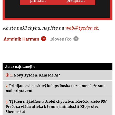
prihlásiť
predplatiť
Ak ste našli chybu, napíšte na
web@tyzden.sk
.
.dominik Harman
.slovensko
+
+
.teraz najčítanejšie
1.
Nový .týždeň: Kam ide AI?
2.
Pripíjanie si na skorý kolaps Ruska neznamená, že sme
naň pripravení
3.
Týždeň s .týždňom: Urobil chybu Ivan Korčok, alebo PS?
Prečo sa vláda utieka k temnej minulosti? Kto je otec
Slovenska?