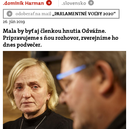
.dominik Harman
.slovensko
+
+
odoberať na mail
„PARLAMENTNÉ VOĽBY 2020“
+
26. jún 2019
Mala by byť aj členkou hnutia Odvážne.
Pripravujeme s ňou rozhovor, zverejníme ho
dnes podvečer.