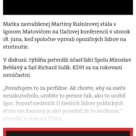
Matka zavraždenej Martiny Kušnírovej stála s
Igorom Matovičom na tlačovej konferencii v utorok
18. júna, keď spoločne vyzvali opozičných lídrov na
stretnutie.
V diskusii .týždňa potvrdili účasť lídri Spolu Miroslav
Beblavý a SaS Richard Sulík. KDH sa na rokovaní
nezúčastní.
„Považujem to za perfídne. Ak chcete, aby sa niečo
neuskutočnilo, urobíte to presne tak, ako to urobil
Igor. Pozvať siedmich či šiestich lídrov politických
strán cez kamery je ako povedať, že to nechcem,“
povedal v diskusii Hlina.