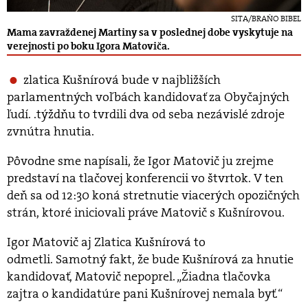
SITA/BRAŇO BIBEL
Mama zavraždenej Martiny sa v poslednej dobe vyskytuje na
verejnosti po boku Igora Matoviča.
zlatica Kušnírová bude v najbližších
parlamentných voľbách kandidovať za Obyčajných
ľudí. .týždňu to tvrdili dva od seba nezávislé zdroje
zvnútra hnutia.
Pôvodne sme napísali, že Igor Matovič ju zrejme
predstaví na tlačovej konferencii vo štvrtok. V ten
deň sa od 12:30 koná stretnutie viacerých opozičných
strán, ktoré iniciovali práve Matovič s Kušnírovou.
Igor Matovič aj Zlatica Kušnírová to
odmetli. Samotný fakt, že bude Kušnírová za hnutie
kandidovať, Matovič nepoprel. „Žiadna tlačovka
zajtra o kandidatúre pani Kušnírovej nemala byť.“