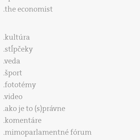
the economist
kultúra
stĺpčeky
veda
šport
fototémy
video
ako je to (s)právne
komentáre
mimoparlamentné fórum