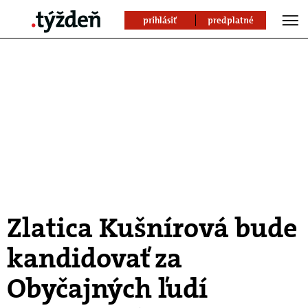
prihlásiť
predplatné
Zlatica Kušnírová bude
kandidovať za
Obyčajných ľudí