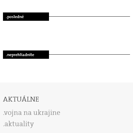
.posledné
.neprehliadnite
AKTUÁLNE
vojna na ukrajine
aktuality