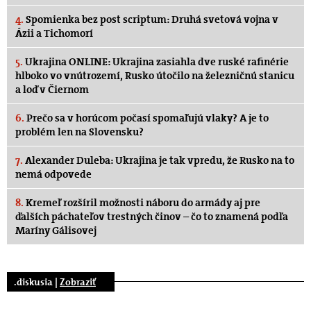
4.
Spomienka bez post scriptum: Druhá svetová vojna v
Ázii a Tichomorí
5.
Ukrajina ONLINE: Ukrajina zasiahla dve ruské rafinérie
hlboko vo vnútrozemí, Rusko útočilo na železničnú stanicu
a loď v Čiernom
6.
Prečo sa v horúcom počasí spomaľujú vlaky? A je to
problém len na Slovensku?
7.
Alexander Duleba: Ukrajina je tak vpredu, že Rusko na to
nemá odpovede
8.
Kremeľ rozšíril možnosti náboru do armády aj pre
ďalších páchateľov trestných činov – čo to znamená podľa
Maríny Gálisovej
.diskusia |
Zobraziť