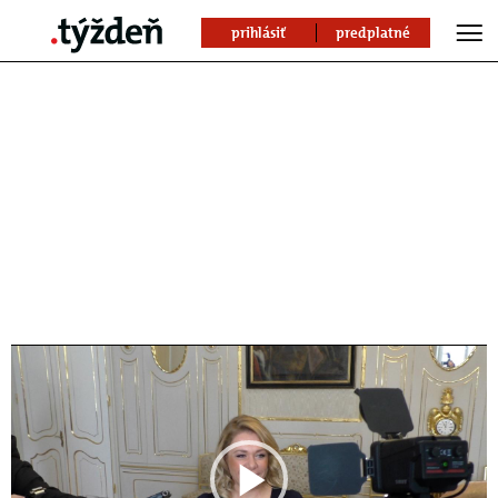
prihlásiť
predplatné