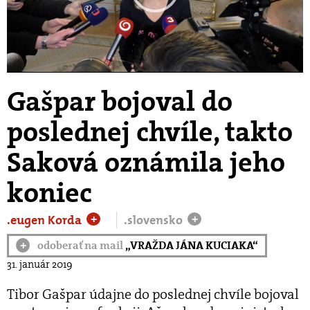
Play
Video
Gašpar bojoval do
poslednej chvíle, takto
Saková oznámila jeho
koniec
.eugen Korda
.slovensko
+
+
odoberať na mail
„VRAŽDA JÁNA KUCIAKA“
+
31. január 2019
Tibor Gašpar údajne do poslednej chvíle bojoval