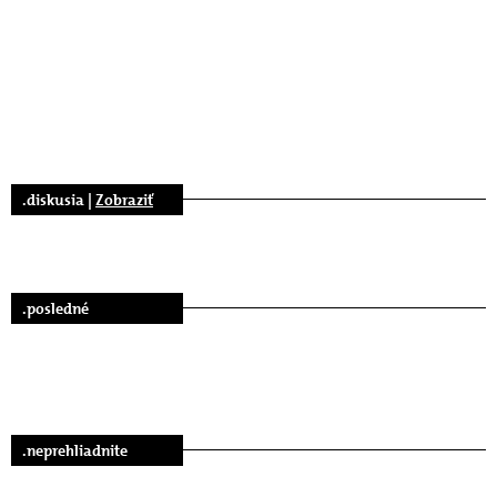
.diskusia |
Zobraziť
.posledné
.neprehliadnite