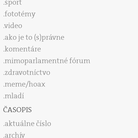
šport
fototémy
video
ako je to (s)právne
komentáre
mimoparlamentné fórum
zdravotníctvo
meme/hoax
mladí
ČASOPIS
aktuálne číslo
archív