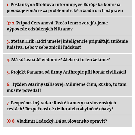
1.
Poslankyňa Stohlová informuje, že Európska komisia
považuje zonácie za problematické a žiada o ich nápravu
2.
Prípad Cervanová: Prečo teraz zverejňujeme
výpovede odsúdených Nitranov
3.
Štefan Hríb: Lídri umelej inteligencie pripúšťajú zničenie
ľudstva. Lebo v sebe zničili ľudskosť
4.
Má súčasná AI vedomie? Alebo si to len želáme?
5.
Projekt Panama od firmy Anthropic píli konár civilizácii
6.
.týždeň Maríny Gálisovej: Milujeme Čínu, Rusko, to tam
musíte povedať!
7.
Bezpečnostný radar: Ruské kamery na slovenských
cestách? Bezpečnostné riziko alebo zbytočné obavy?
8.
Vladimír Ledecký: Dá sa Slovensko opraviť?