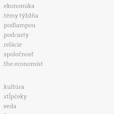
ekonomika
témy týždňa
podlampou
podcasty
relácie
spoločnosť
the economist
kultúra
stĺpčeky
veda