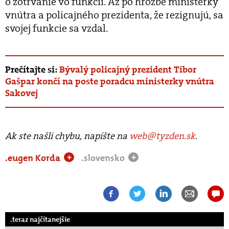
o zotrvanie vo funkcii. Až po hrozbe ministerky
vnútra a policajného prezidenta, že rezignujú, sa
svojej funkcie sa vzdal.
Prečítajte si:
Bývalý policajný prezident Tibor
Gašpar končí na poste poradcu ministerky vnútra
Sakovej
Ak ste našli chybu, napíšte na
web@tyzden.sk
.
.eugen Korda
.slovensko
+
+
.teraz najčítanejšie