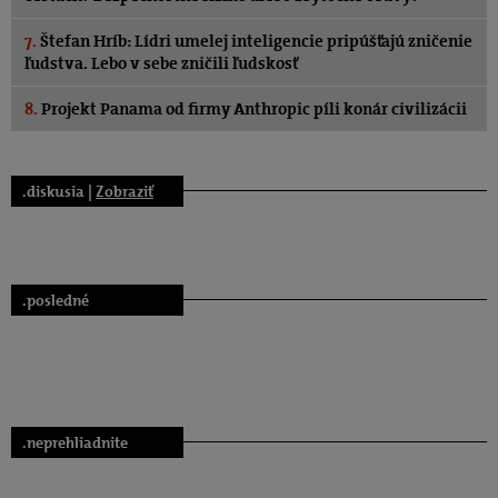
7.
Štefan Hríb: Lídri umelej inteligencie pripúšťajú zničenie
ľudstva. Lebo v sebe zničili ľudskosť
8.
Projekt Panama od firmy Anthropic píli konár civilizácii
.diskusia |
Zobraziť
.posledné
.neprehliadnite