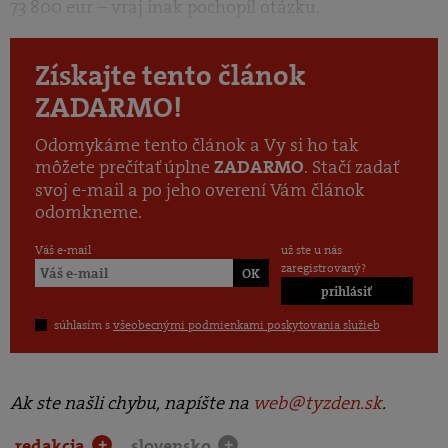
73 800 eur – vraj inak pochopil otázku.
Získajte tento článok
ZADARMO!
Odomykáme tento článok a Vy si ho tak
môžete prečítať úplne
. Stačí zadať
ZADARMO
svoj e-mail a po jeho overení Vám článok
odomkneme.
Váš e-mail
už ste u nás
zaregistrovaný?
prihlásiť
súhlasím s
všeobecnými podmienkami poskytovania služieb
Ak ste našli chybu, napíšte na
web@tyzden.sk
.
.redakcia
.slovensko
+
+