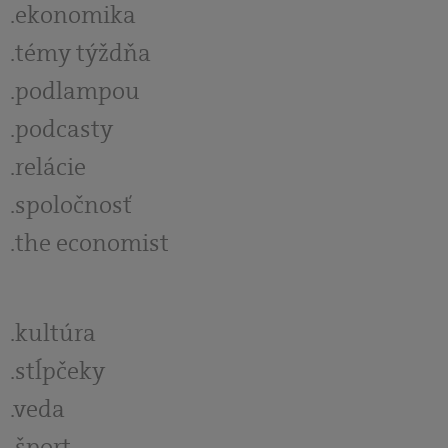
ekonomika
témy týždňa
podlampou
podcasty
relácie
spoločnosť
the economist
kultúra
stĺpčeky
veda
šport