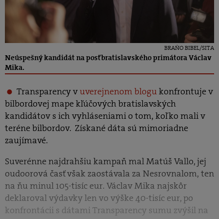
BRAŇO BIBEL/SITA
Neúspešný kandidát na posť bratislavského primátora Václav
Mika.
Transparency v
uverejnenom blogu
konfrontuje v
bilbordovej mape kľúčových bratislavských
kandidátov s ich vyhláseniami o tom, koľko mali v
teréne bilbordov. Získané dáta sú mimoriadne
zaujímavé.
Suverénne najdrahšiu kampaň mal Matúš Vallo, jej
oudoorová časť však zaostávala za Nesrovnalom, ten
na ňu minul 105-tisíc eur. Václav Mika najskôr
deklaroval výdavky len vo výške 40-tisíc eur, po
konfrontácii s dátami Transparency sumu zvýšil na