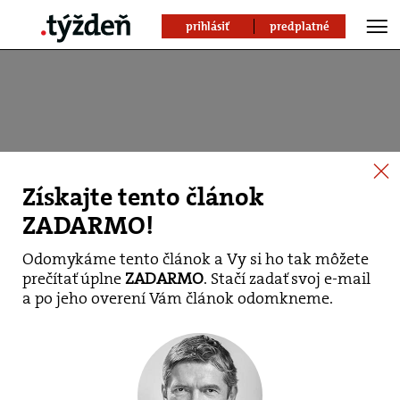
prihlásiť
predplatné
Získajte tento článok
ZADARMO!
Odomykáme tento článok a Vy si ho tak môžete
prečítať úplne
ZADARMO
. Stačí zadať svoj e-mail
Mika a Nesroval mali
a po jeho overení Vám článok odomkneme.
záhadne lacnú
kampaň, tvrdí