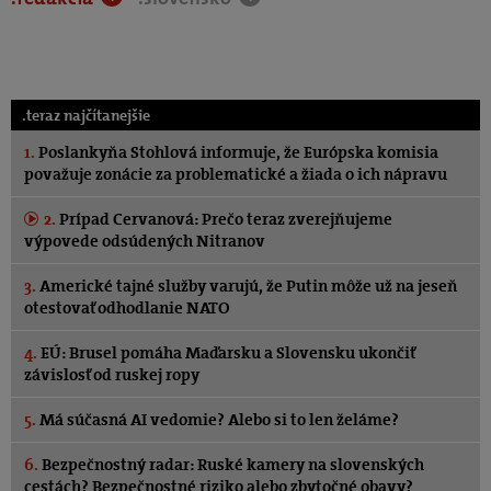
.teraz najčítanejšie
1.
Poslankyňa Stohlová informuje, že Európska komisia
považuje zonácie za problematické a žiada o ich nápravu
2.
Prípad Cervanová: Prečo teraz zverejňujeme
výpovede odsúdených Nitranov
3.
Americké tajné služby varujú, že Putin môže už na jeseň
otestovať odhodlanie NATO
4.
EÚ: Brusel pomáha Maďarsku a Slovensku ukončiť
závislosť od ruskej ropy
5.
Má súčasná AI vedomie? Alebo si to len želáme?
6.
Bezpečnostný radar: Ruské kamery na slovenských
cestách? Bezpečnostné riziko alebo zbytočné obavy?