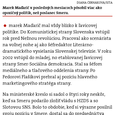
DIANA ČERNÁKOVÁ/SITA
Marek Maďarič v posledných mesiacoch pôsobil viac ako
opozičný politik, než poslanec Smeru.
marek Maďarič mal vždy blízko k ľavicovej
politike. Do Komunistickej strany Slovenska vstúpil
rok pred Nežnou revolúciou. Pracoval ako scenárista
na voľnej nohe aj ako šéfredaktor Literárno-
dramatického vysielania Slovenskej televízie. V roku
2002 vstúpil do mladej, no etablovanej ľavicovej
strany Smer-Sociálna demokracia. Stal sa šéfom
mediálneho a tlačového oddelenia strany. Po
Fedorovi Flašíkovi prebral aj pozíciu hlavného
marketingového stratéga strany.
Na ministerské kreslo si sadol o štyri roky neskôr,
keď sa Smeru podarilo zložiť vládu s HZDS a so
Slotovou SNS. Bolo to obdobie, keď si výrazne posilnil
svoju pozíciu v Smere, dostal sa do predsedníctva