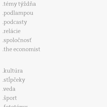
témy týždňa
podlampou
podcasty
relácie
spoločnosť
the economist
kultúra
stĺpčeky
veda
šport
fototémy