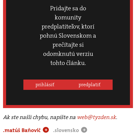
Pridajte sa do
komunity
predplatiteľov, ktorí
pohnú Slovenskom a
prečítajte si
odomknutú verziu
tohto článku.
prihlásiť
predplatiť
Ak ste našli chybu, napíšte na
web@tyzden.sk
.
.matúš Baňovič
.slovensko
+
+