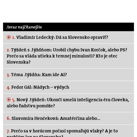
.teraz najčítanejšie
1.
Vladimír Ledecký: Dá sa Slovensko opraviť?
2.
Týždeň s .týždňom: Urobil chybu Ivan Korčok, alebo PS?
Prečo sa vláda utieka k temnej minulosti? Kto je otec
Slovenska?
3.
Téma .týždňa: Kam ide AI?
4.
Fedor Gál: Nádych – výdych
5.
Nový .týždeň: Ukončí umelá inteligencia éru človeka,
alebo ľudstvu pomôže?
6.
Slavomíra Henčeková: Amatérčina alebo…
7.
Prečo sa v horúcom počasí spomaľujú vlaky? A je to
problém len na Slovensku?