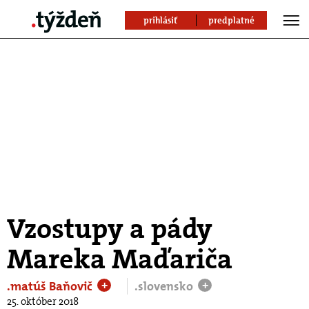
prihlásiť
predplatné
Vzostupy a pády
Mareka Maďariča
.matúš Baňovič
.slovensko
+
+
25. október 2018