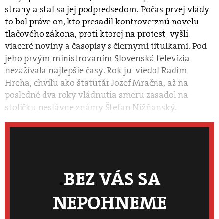
strany a stal sa jej podpredsedom. Počas prvej vlády
to bol práve on, kto presadil kontroverznú novelu
tlačového zákona, proti ktorej na protest vyšli
viaceré noviny a časopisy s čiernymi titulkami. Pod
jeho prvým ministrovaním Slovenská televízia
nezažívala najlepšie časy. Rok ju viedol Radim
Hreha, chvíľu ako štatutár Jozef Mračna, až na
posledné dva roky vládnutia smeru zasadol na
stoličku neslávne známy Štefan Nižňanský.
BEZ VÁS SA
NEPOHNEME