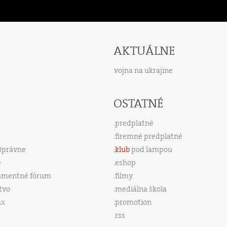
AKTUÁLNE
vojna na ukrajine
OSTATNÉ
predplatné
firemné predplatné
s)právne
klub
pod lampou
e
eshop
amentné fórum
filmy
tvo
mediálna škola
ax
promotion
rss