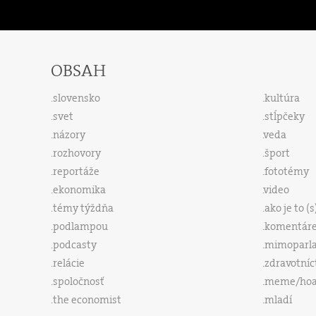
OBSAH
slovensko
kultúra
svet
stĺpčeky
názory
veda
rozhovory
šport
reportáže
fototémy
ekonomika
video
témy týždňa
ako je to (
podlampou
komentár
podcasty
mimoparl
relácie
zdravotníc
spoločnosť
meme/ho
the economist
mladí