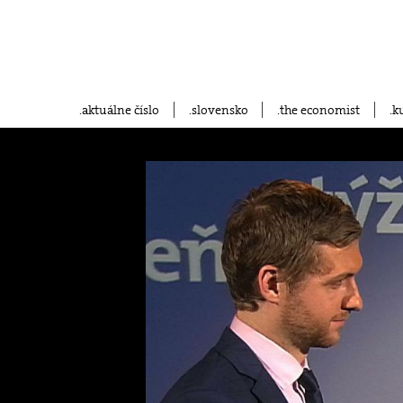
aktuálne číslo
slovensko
the economist
k