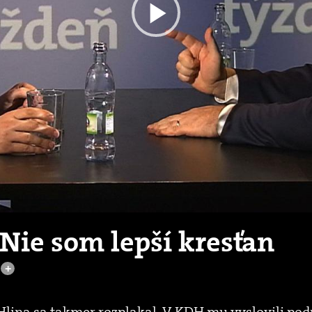
Play
Video
: Nie som lepší kresťan
+
Hlina sa takmer rozplakal. V KDH mu vyslovili podp