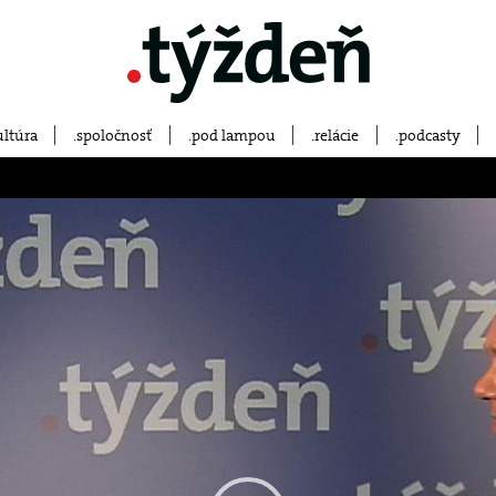
ultúra
spoločnosť
pod lampou
relácie
podcasty