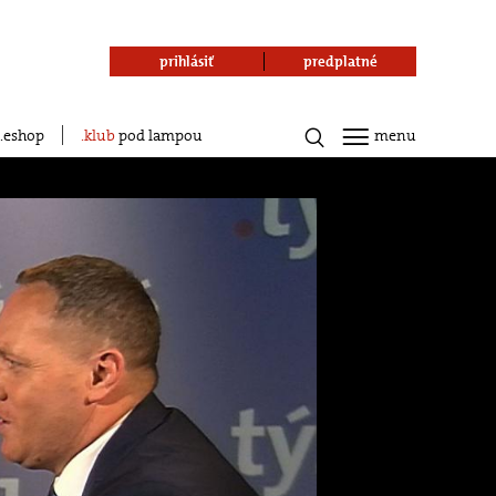
prihlásiť
predplatné
eshop
klub
pod lampou
menu