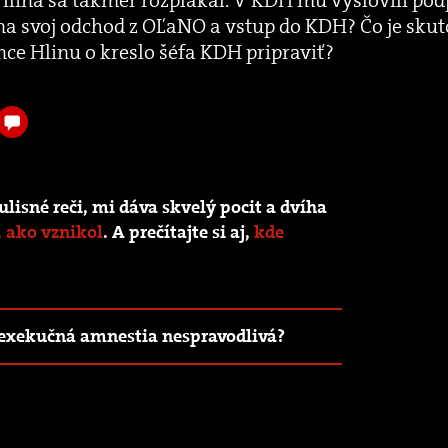
 na svoj odchod z OĽaNO a vstup do KDH? Čo je sku
nce Hlinu o kreslo šéfa KDH pripraviť?
isné reči, mi dáva skvelý pocit a dvíha
, ako vznikol
. A prečítajte si aj,
kde
je exekučná amnestia nespravodlivá?