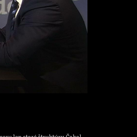
oru len staré štruktúry. Čakal