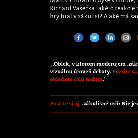
Richard Vašečka takéto reakcie
hry hral v zákulisí? A aké má ša
„Oblek, v ktorom moderujem .zákul
vizuálnu úroveň debaty.
Pozrite sa
oblečiete celú rodinu
.“
Pozrite si aj:
.zákulisné reči: Nie 