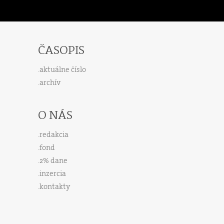
ČASOPIS
aktuálne číslo
archív
O NÁS
redakcia
fond
2% dane
inzercia
kontakty