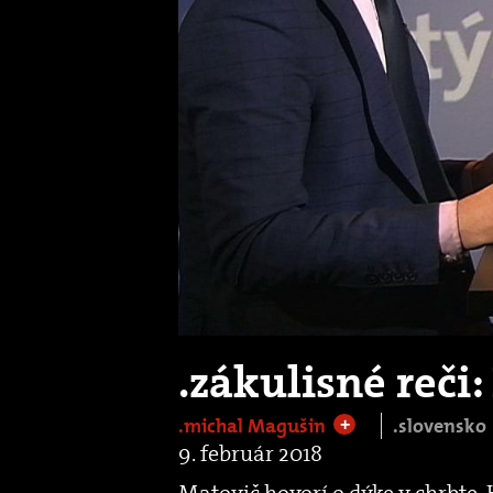
.zákulisné reči
.michal Magušin
.slovensko
+
9. február 2018
Matovič hovorí o dýke v chrbte, 