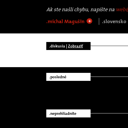
Ak ste našli chybu, napíšte na
web@
.michal Magušin
.slovensko
+
.diskusia |
Zobraziť
.posledné
.neprehliadnite