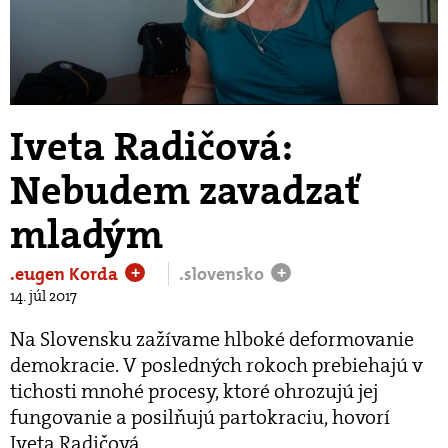
Play
Video
Iveta Radičová:
Nebudem zavadzať
mladým
.eugen Korda
.slovensko
+
+
14. júl 2017
Na Slovensku zažívame hlboké deformovanie
demokracie. V posledných rokoch prebiehajú v
tichosti mnohé procesy, ktoré ohrozujú jej
fungovanie a posilňujú partokraciu, hovorí
Iveta Radičová.