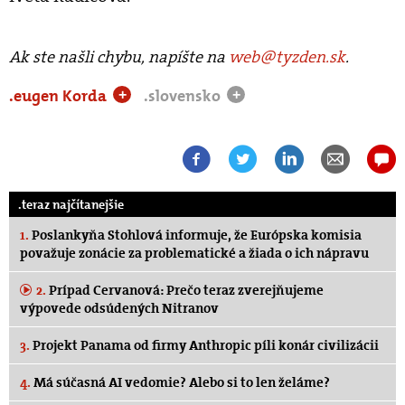
Ak ste našli chybu, napíšte na
web@tyzden.sk
.
.eugen Korda
.slovensko
+
+
.teraz najčítanejšie
1.
Poslankyňa Stohlová informuje, že Európska komisia
považuje zonácie za problematické a žiada o ich nápravu
2.
Prípad Cervanová: Prečo teraz zverejňujeme
výpovede odsúdených Nitranov
3.
Projekt Panama od firmy Anthropic píli konár civilizácii
4.
Má súčasná AI vedomie? Alebo si to len želáme?