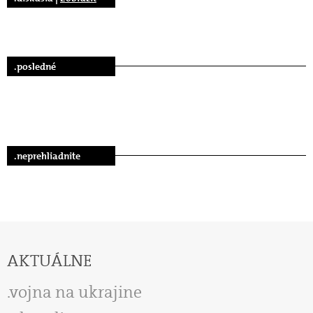
.posledné
.neprehliadnite
AKTUÁLNE
vojna na ukrajine