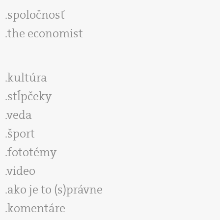
spoločnosť
the economist
kultúra
stĺpčeky
veda
šport
fototémy
video
ako je to (s)právne
komentáre