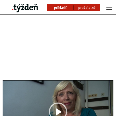
prihlásiť
predplatné