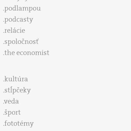
podlampou
podcasty
relácie
spoločnosť
the economist
kultúra
stĺpčeky
veda
šport
fototémy