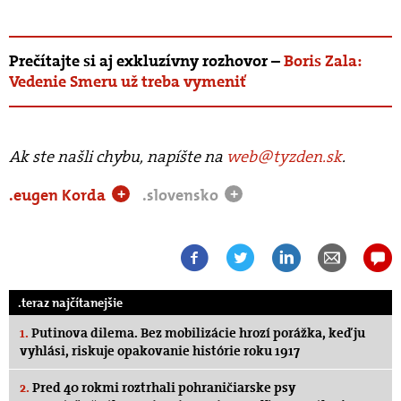
Prečítajte si aj exkluzívny rozhovor –
Boris Zala:
Vedenie Smeru už treba vymeniť
Ak ste našli chybu, napíšte na
web@tyzden.sk
.
.eugen Korda
.slovensko
+
+
.teraz najčítanejšie
1.
Putinova dilema. Bez mobilizácie hrozí porážka, keď ju
vyhlási, riskuje opakovanie histórie roku 1917
2.
Pred 40 rokmi roztrhali pohraničiarske psy