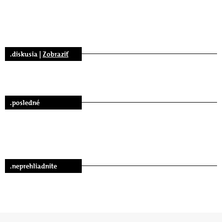
.diskusia |
Zobraziť
.posledné
.neprehliadnite