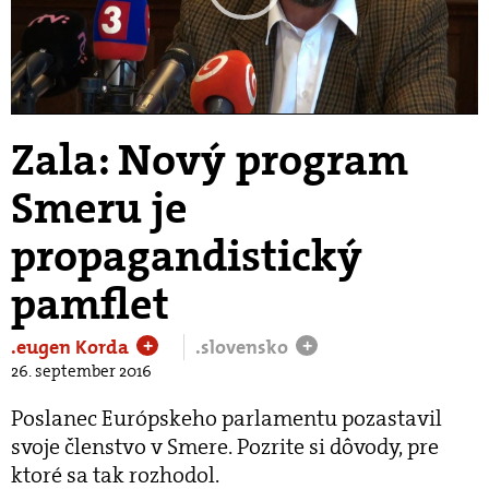
Play
Video
Zala: Nový program
Smeru je
propagandistický
pamflet
.eugen Korda
.slovensko
+
+
26. september 2016
Poslanec Európskeho parlamentu pozastavil
svoje členstvo v Smere. Pozrite si dôvody, pre
ktoré sa tak rozhodol.