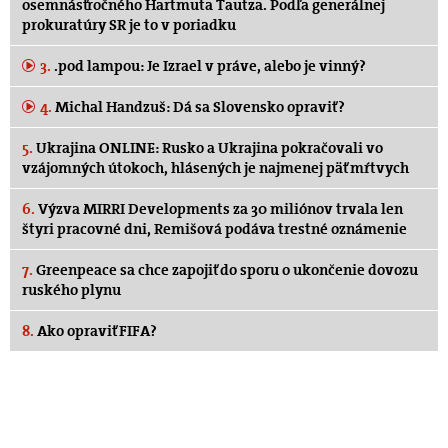
osemnásťročného Hartmuta Tautza. Podľa generálnej
prokuratúry SR je to v poriadku
3.
.pod lampou: Je Izrael v práve, alebo je vinný?
4.
Michal Handzuš: Dá sa Slovensko opraviť?
5.
Ukrajina ONLINE: Rusko a Ukrajina pokračovali vo
vzájomných útokoch, hlásených je najmenej päť mŕtvych
6.
Výzva MIRRI Developments za 30 miliónov trvala len
štyri pracovné dni, Remišová podáva trestné oznámenie
7.
Greenpeace sa chce zapojiť do sporu o ukončenie dovozu
ruského plynu
8.
Ako opraviť FIFA?