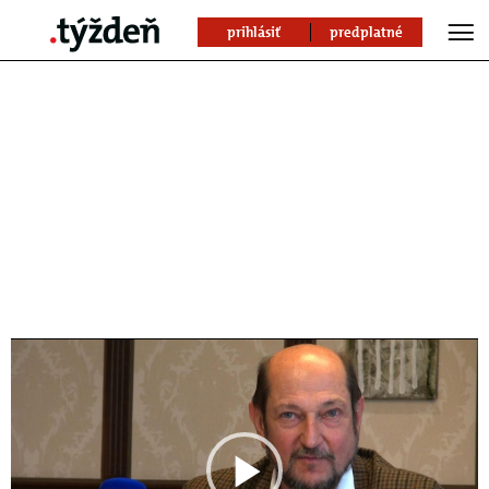
prihlásiť
predplatné