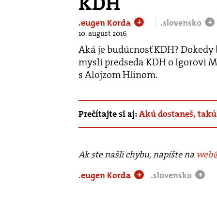
KDH
.eugen Korda
.slovensko
+
+
10. august 2016
Aká je budúcnosť KDH? Dokedy bu
myslí predseda KDH o Igorovi M
s Alojzom Hlinom.
Prečítajte si aj:
Akú dostaneš, takú
Ak ste našli chybu, napíšte na
web@
.eugen Korda
.slovensko
+
+