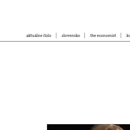
aktuálne číslo
slovensko
the economist
k