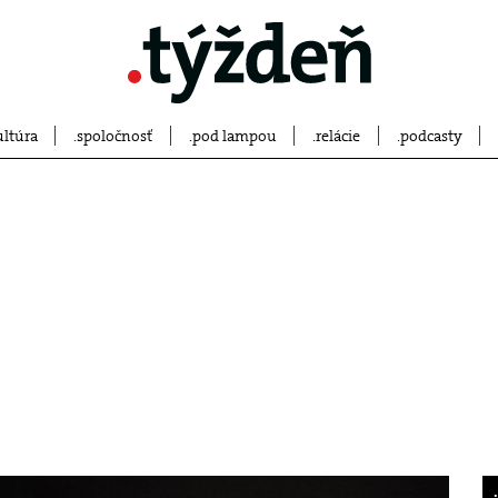
ultúra
spoločnosť
pod lampou
relácie
podcasty