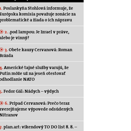
1.
Poslankyňa Stohlová informuje, že
Európska komisia považuje zonácie za
problematické a žiada o ich nápravu
2.
.pod lampou: Je Izrael v práve,
alebo je vinný?
3.
Obete kauzy Cervanová: Roman
Brázda
4.
Americké tajné služby varujú, že
Putin môže už na jeseň otestovať
odhodlanie NATO
5.
Fedor Gál: Nádych – výdych
6.
Prípad Cervanová: Prečo teraz
zverejňujeme výpovede odsúdených
Nitranov
7.
plan.art: víkendový TO DO list 8. 8. –