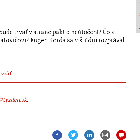
de trvať v strane pakt o neútočení? Čo si
atovičovi? Eugen Korda sa v štúdiu rozprával
 vráť
tyzden.sk
.