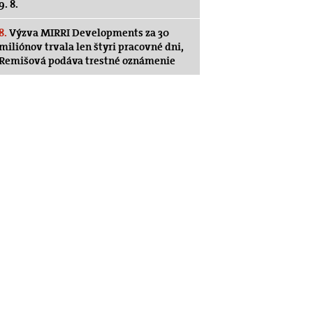
9. 8.
8.
Výzva MIRRI Developments za 30
miliónov trvala len štyri pracovné dni,
Remišová podáva trestné oznámenie