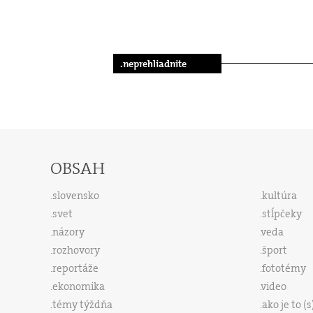
.neprehliadnite
OBSAH
slovensko
kultúra
svet
stĺpčeky
názory
veda
rozhovory
šport
reportáže
fototémy
ekonomika
video
témy týždňa
ako je to (