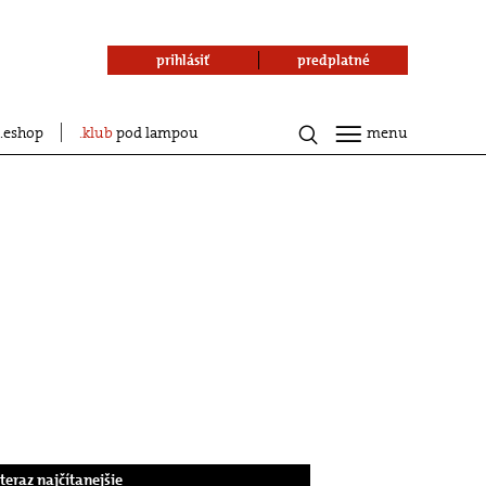
prihlásiť
predplatné
eshop
klub
pod lampou
menu
.teraz najčítanejšie