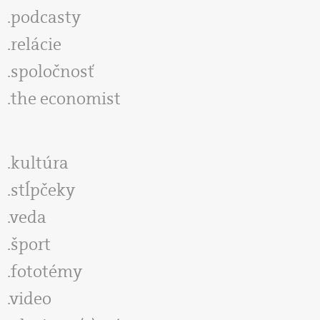
podcasty
relácie
spoločnosť
the economist
kultúra
stĺpčeky
veda
šport
fototémy
video