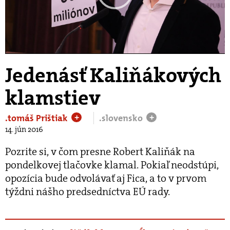
Play
Video
Jedenásť Kaliňákových
klamstiev
.tomáš Prištiak
.slovensko
+
+
14. jún 2016
Pozrite si, v čom presne Robert Kaliňák na
pondelkovej tlačovke klamal. Pokiaľ neodstúpi,
opozícia bude odvolávať aj Fica, a to v prvom
týždni nášho predsedníctva EÚ rady.