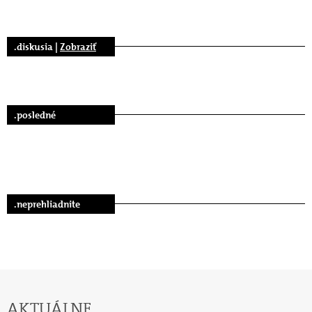
.diskusia |
Zobraziť
.posledné
.neprehliadnite
AKTUÁLNE