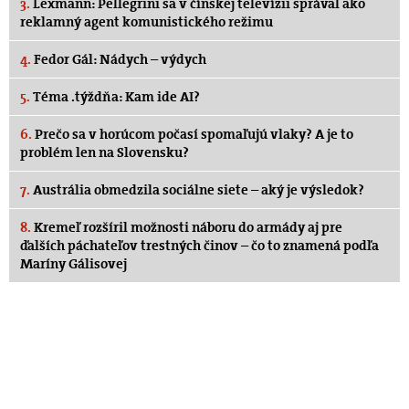
3.
Lexmann: Pellegrini sa v čínskej televízii správal ako
reklamný agent komunistického režimu
4.
Fedor Gál: Nádych – výdych
5.
Téma .týždňa: Kam ide AI?
6.
Prečo sa v horúcom počasí spomaľujú vlaky? A je to
problém len na Slovensku?
7.
Austrália obmedzila sociálne siete – aký je výsledok?
8.
Kremeľ rozšíril možnosti náboru do armády aj pre
ďalších páchateľov trestných činov – čo to znamená podľa
Maríny Gálisovej