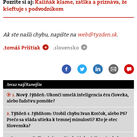
Pozrite si aj:
Kaliňák klame, zatĺka a priznáva, že
kšeftuje s podvodníkom
Ak ste našli chybu, napíšte na
web@tyzden.sk
.
.tomáš Prištiak
.slovensko
+
+
.teraz najčítanejšie
1.
Nový .týždeň: Ukončí umelá inteligencia éru človeka,
alebo ľudstvu pomôže?
2.
Týždeň s .týždňom: Urobil chybu Ivan Korčok, alebo PS?
Prečo sa vláda utieka k temnej minulosti? Kto je otec
Slovenska?