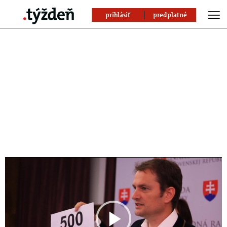
prihlásiť
predplatné