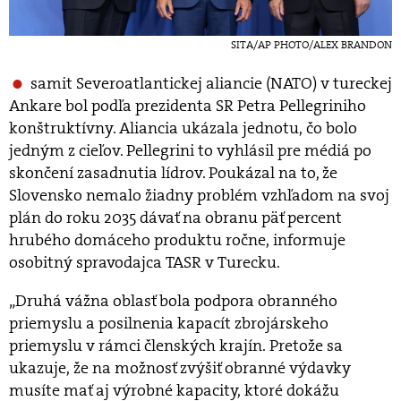
SITA/AP PHOTO/ALEX BRANDON
samit Severoatlantickej aliancie (NATO) v tureckej
Ankare bol podľa prezidenta SR Petra Pellegriniho
konštruktívny. Aliancia ukázala jednotu, čo bolo
jedným z cieľov. Pellegrini to vyhlásil pre médiá po
skončení zasadnutia lídrov. Poukázal na to, že
Slovensko nemalo žiadny problém vzhľadom na svoj
plán do roku 2035 dávať na obranu päť percent
hrubého domáceho produktu ročne, informuje
osobitný spravodajca TASR v Turecku.
„Druhá vážna oblasť bola podpora obranného
priemyslu a posilnenia kapacít zbrojárskeho
priemyslu v rámci členských krajín. Pretože sa
ukazuje, že na možnosť zvýšiť obranné výdavky
musíte mať aj výrobné kapacity, ktoré dokážu