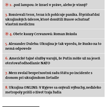
2.
.pod lampou: Je Izrael v práve, alebo je vinný?
3.
Rozsievali teror, teraz ich pohlcuje panika. Štyridsať dní
ukrajinských úderov, ktoré donútili Rusov ochutnať
vlastnú medicínu
4.
Obete kauzy Cervanová: Roman Brázda
5.
Alexander Duleba: Ukrajina je tak vpredu, že Rusko na to
nemá odpovede
6.
Americké tajné služby varujú, že Putin môže už na jeseň
otestovať odhodlanie NATO
7.
Merz zvolal bezpečnostnú radu štátu po incidente s
dronom pri ukrajinskom lietadle
8.
Ukrajina ONLINE: V Kyjeve sa ozývali výbuchy, neďaleko
metropoly prišli o život traja ľudia