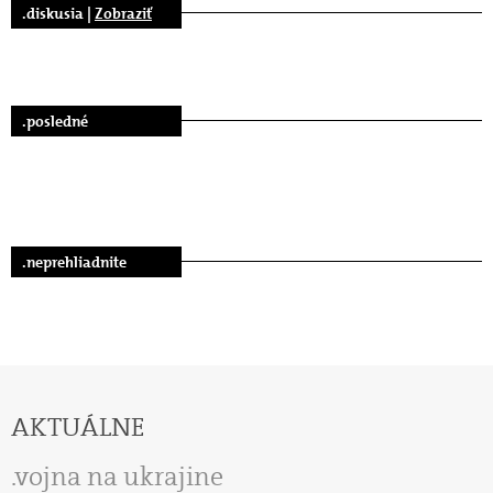
.diskusia |
Zobraziť
.posledné
.neprehliadnite
AKTUÁLNE
vojna na ukrajine