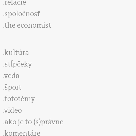
relácie
spoločnosť
the economist
kultúra
stĺpčeky
veda
šport
fototémy
video
ako je to (s)právne
komentáre