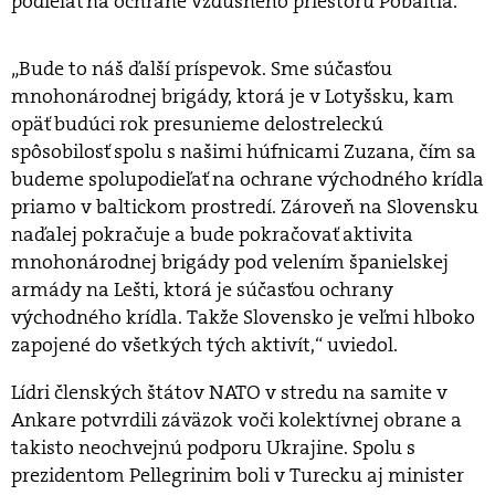
podieľať na ochrane vzdušného priestoru Pobaltia.
„Bude to náš ďalší príspevok. Sme súčasťou
mnohonárodnej brigády, ktorá je v Lotyšsku, kam
opäť budúci rok presunieme delostreleckú
spôsobilosť spolu s našimi húfnicami Zuzana, čím sa
budeme spolupodieľať na ochrane východného krídla
priamo v baltickom prostredí. Zároveň na Slovensku
naďalej pokračuje a bude pokračovať aktivita
mnohonárodnej brigády pod velením španielskej
armády na Lešti, ktorá je súčasťou ochrany
východného krídla. Takže Slovensko je veľmi hlboko
zapojené do všetkých tých aktivít,“ uviedol.
Lídri členských štátov NATO v stredu na samite v
Ankare potvrdili záväzok voči kolektívnej obrane a
takisto neochvejnú podporu Ukrajine. Spolu s
prezidentom Pellegrinim boli v Turecku aj minister