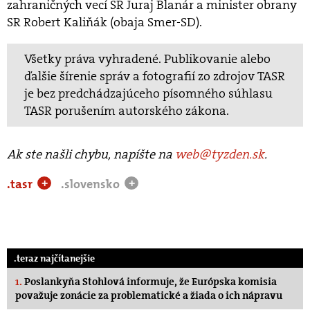
zahraničných vecí SR Juraj Blanár a minister obrany
SR Robert Kaliňák (obaja Smer-SD).
Všetky práva vyhradené. Publikovanie alebo
ďalšie šírenie správ a fotografií zo zdrojov TASR
je bez predchádzajúceho písomného súhlasu
TASR porušením autorského zákona.
Ak ste našli chybu, napíšte na
web@tyzden.sk
.
.tasr
.slovensko
+
+
.teraz najčítanejšie
1.
Poslankyňa Stohlová informuje, že Európska komisia
považuje zonácie za problematické a žiada o ich nápravu