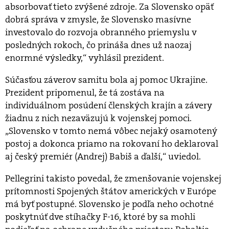
absorbovať tieto zvýšené zdroje. Za Slovensko opäť
dobrá správa v zmysle, že Slovensko masívne
investovalo do rozvoja obranného priemyslu v
posledných rokoch, čo prináša dnes už naozaj
enormné výsledky,“ vyhlásil prezident.
Súčasťou záverov samitu bola aj pomoc Ukrajine.
Prezident pripomenul, že tá zostáva na
individuálnom posúdení členských krajín a závery
žiadnu z nich nezaväzujú k vojenskej pomoci.
„Slovensko v tomto nemá vôbec nejaký osamotený
postoj a dokonca priamo na rokovaní ho deklaroval
aj český premiér (Andrej) Babiš a ďalší,“ uviedol.
Pellegrini takisto povedal, že zmenšovanie vojenskej
prítomnosti Spojených štátov amerických v Európe
má byť postupné. Slovensko je podľa neho ochotné
poskytnúť dve stíhačky F-16, ktoré by sa mohli