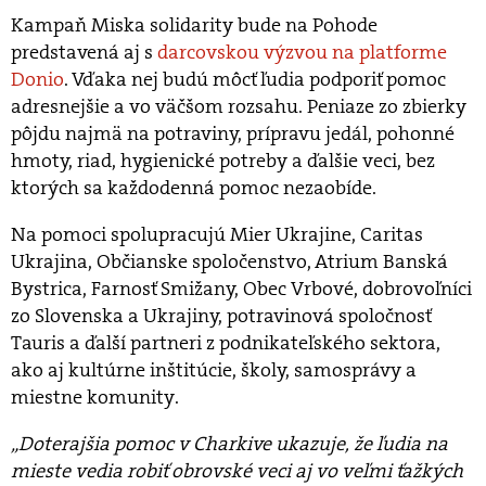
Kampaň Miska solidarity bude na Pohode
predstavená aj s
darcovskou výzvou na platforme
Donio
. Vďaka nej budú môcť ľudia podporiť pomoc
adresnejšie a vo väčšom rozsahu. Peniaze zo zbierky
pôjdu najmä na potraviny, prípravu jedál, pohonné
hmoty, riad, hygienické potreby a ďalšie veci, bez
ktorých sa každodenná pomoc nezaobíde.
Na pomoci spolupracujú Mier Ukrajine, Caritas
Ukrajina, Občianske spoločenstvo, Atrium Banská
Bystrica, Farnosť Smižany, Obec Vrbové, dobrovoľníci
zo Slovenska a Ukrajiny, potravinová spoločnosť
Tauris a ďalší partneri z podnikateľského sektora,
ako aj kultúrne inštitúcie, školy, samosprávy a
miestne komunity.
„Doterajšia pomoc v Charkive ukazuje, že ľudia na
mieste vedia robiť obrovské veci aj vo veľmi ťažkých