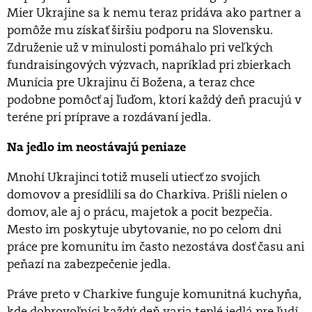
Mier Ukrajine sa k nemu teraz pridáva ako partner a
pomôže mu získať širšiu podporu na Slovensku.
Združenie už v minulosti pomáhalo pri veľkých
fundraisingových výzvach, napríklad pri zbierkach
Munícia pre Ukrajinu či Božena, a teraz chce
podobne pomôcť aj ľuďom, ktorí každý deň pracujú v
teréne pri príprave a rozdávaní jedla.
Na jedlo im neostávajú peniaze
Mnohí Ukrajinci totiž museli utiecť zo svojich
domovov a presídlili sa do Charkiva. Prišli nielen o
domov, ale aj o prácu, majetok a pocit bezpečia.
Mesto im poskytuje ubytovanie, no po celom dni
práce pre komunitu im často nezostáva dosť času ani
peňazí na zabezpečenie jedla.
Práve preto v Charkive funguje komunitná kuchyňa,
kde dobrovoľníci každý deň varia teplé jedlá pre ľudí,