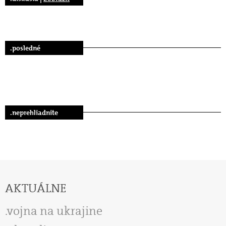
.posledné
.neprehliadnite
AKTUÁLNE
vojna na ukrajine