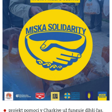
projekt pomoci v Charkive už funguje dlhší čas.