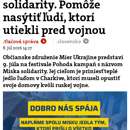
solidarity. Pomôže
nasýtiť ľudí, ktorí
utiekli pred vojnou
.tlačová správa
.slovensko
+
+
8. júl 2026 14:27
Občianske združenie Mier Ukrajine predstaví
9. júla na festivale Pohoda kampaň s názvom
Miska solidarity. Jej cieľom je priniesť teplé
jedlo ľuďom v Charkive, ktorí museli opustiť
svoje domovy kvôli ruskej vojne.