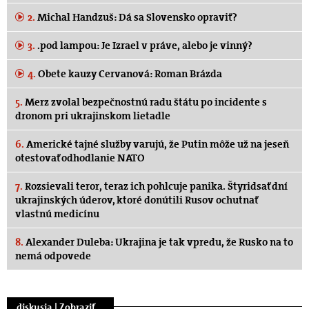
2.
Michal Handzuš: Dá sa Slovensko opraviť?
3.
.pod lampou: Je Izrael v práve, alebo je vinný?
4.
Obete kauzy Cervanová: Roman Brázda
5.
Merz zvolal bezpečnostnú radu štátu po incidente s
dronom pri ukrajinskom lietadle
6.
Americké tajné služby varujú, že Putin môže už na jeseň
otestovať odhodlanie NATO
7.
Rozsievali teror, teraz ich pohlcuje panika. Štyridsať dní
ukrajinských úderov, ktoré donútili Rusov ochutnať
vlastnú medicínu
8.
Alexander Duleba: Ukrajina je tak vpredu, že Rusko na to
nemá odpovede
.diskusia |
Zobraziť