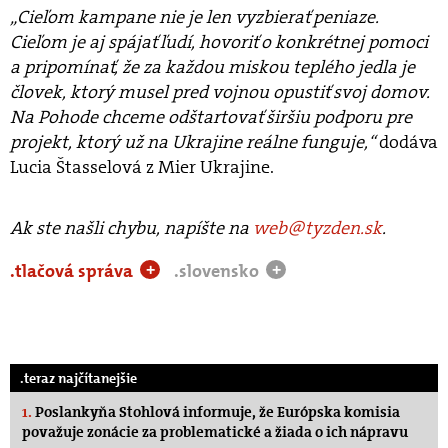
„Cieľom kampane nie je len vyzbierať peniaze.
Cieľom je aj spájať ľudí, hovoriť o konkrétnej pomoci
a pripomínať, že za každou miskou teplého jedla je
človek, ktorý musel pred vojnou opustiť svoj domov.
Na Pohode chceme odštartovať širšiu podporu pre
projekt, ktorý už na Ukrajine reálne funguje,“
dodáva
Lucia Štasselová z Mier Ukrajine.
Ak ste našli chybu, napíšte na
web@tyzden.sk
.
.tlačová správa
.slovensko
+
+
.teraz najčítanejšie
1.
Poslankyňa Stohlová informuje, že Európska komisia
považuje zonácie za problematické a žiada o ich nápravu