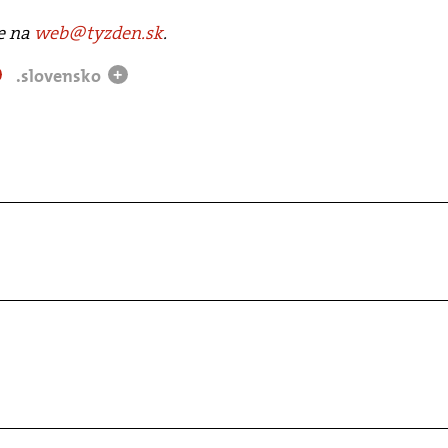
te na
web@tyzden.sk
.
.slovensko
+