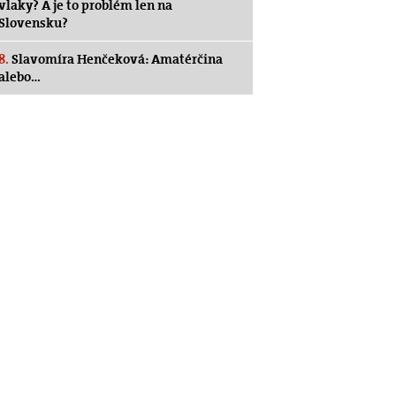
vlaky? A je to problém len na
Slovensku?
8.
Slavomíra Henčeková: Amatérčina
alebo…