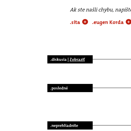
Ak ste našli chybu, napíš
.sita
.eugen Korda
+
+
.diskusia |
Zobraziť
.posledné
.neprehliadnite