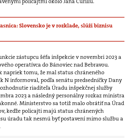
avenými policajtmi okolo Jána Čurillu.
nica: Slovensko je v rozklade, slúži biznisu
funkcie zástupcu šéfa inšpekcie v novembri 2023 a
ádového operatívca do Bánoviec nad Bebravou.
šak napriek tomu, že mal status chráneného
k N informoval, podľa senátu predsedníčky Dany
rozhodnutie riaditeľa Úradu inšpekčnej služby
embra 2023 a následný personálny rozkaz ministra
konné. Ministerstvo sa totiž malo obrátiť na Úrad
, keďže policajti majú status chránených
su úradu tak nesmú byť postavení mimo službu a
.