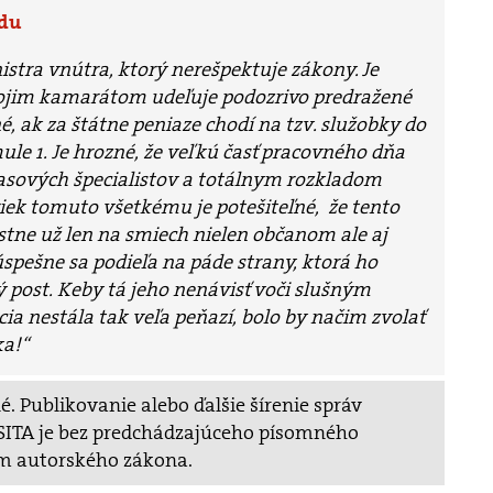
rdu
istra vnútra, ktorý nerešpektuje zákony. Je
vojim kamarátom udeľuje podozrivo predražené
é, ak za štátne peniaze chodí na tzv. služobky do
le 1. Je hrozné, že veľkú časť pracovného dňa
vlasových špecialistov a totálnym rozkladom
iek tomuto všetkému je potešiteľné, že tento
astne už len na smiech nielen občanom ale aj
spešne sa podieľa na páde strany, ktorá ho
ý post. Keby tá jeho nenávisť voči slušným
ia nestála tak veľa peňazí, bolo by načim zvolať
ka!“
. Publikovanie alebo ďalšie šírenie správ
v SITA je bez predchádzajúceho písomného
m autorského zákona.