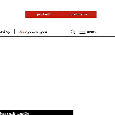
prihlásiť
predplatné
eshop
klub
pod lampou
menu
.teraz najčítanejšie