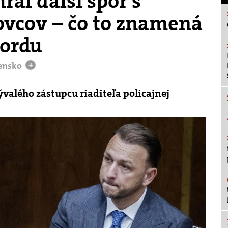
ral ďalší spor s
ovcov – čo to znamená
Kordu
vensko
+
bývalého zástupcu riaditeľa policajnej