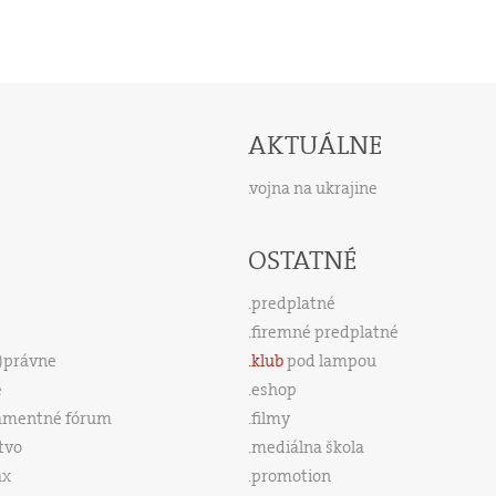
AKTUÁLNE
vojna na ukrajine
OSTATNÉ
predplatné
firemné predplatné
s)právne
klub
pod lampou
e
eshop
amentné fórum
filmy
tvo
mediálna škola
ax
promotion