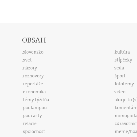
OBSAH
slovensko
kultúra
svet
stĺpčeky
názory
veda
rozhovory
šport
reportáže
fototémy
ekonomika
video
témy týždňa
ako je to (
podlampou
komentár
podcasty
mimoparl
relácie
zdravotníc
spoločnosť
meme/ho