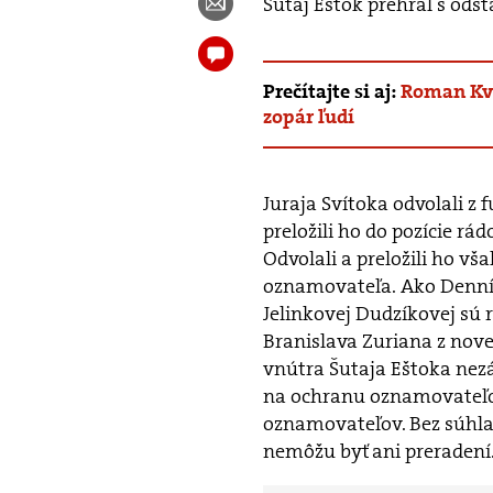
Šutaj Eštok prehral s odst
Prečítajte si aj:
Roman Kvas
zopár ľudí
Juraja Svítoka odvolali z 
preložili ho do pozície r
Odvolali a preložili ho v
oznamovateľa. Ako Denní
Jelinkovej Dudzíkovej sú 
Branislava Zuriana z nov
vnútra Šutaja Eštoka nezá
na ochranu oznamovateľov
oznamovateľov. Bez súhla
nemôžu byť ani preradení