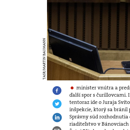
TASR/MARTIN BAUMANN
minister vnútra a pred
ďalší spor s čurillovcami.
tentoraz ide o Juraja Svít
inšpekcie, ktorý sa bránil
Správny súd rozhodnutia o
riaditeľstvo v Bánovciach 