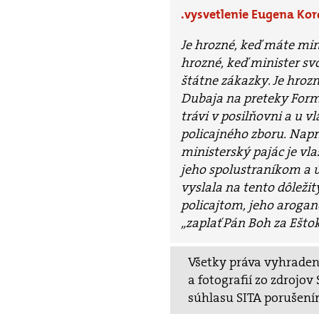
vysvetlenie Eugena Ko
Je hrozné, keď máte min
hrozné, keď minister s
štátne zákazky. Je hrozn
Dubaja na preteky Formu
trávi v posilňovni a u 
policajného zboru. Napr
ministerský pajác je vl
jeho spolustraníkom a ú
vyslala na tento dôležit
policajtom, jeho aroganc
„zaplať Pán Boh za Ešto
Všetky práva vyhradené
a fotografií zo zdrojo
súhlasu SITA porušení