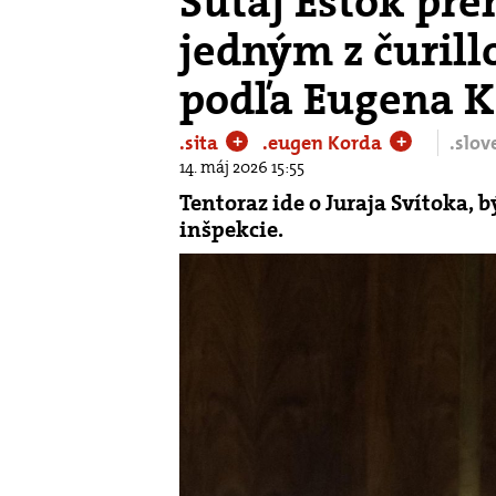
Šutaj Eštok preh
jedným z čurill
podľa Eugena 
.sita
.eugen Korda
.slo
+
+
14. máj 2026 15:55
Tentoraz ide o Juraja Svítoka, 
inšpekcie.