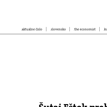
aktuálne číslo
slovensko
the economist
k