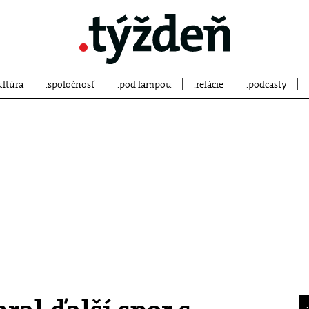
ultúra
spoločnosť
pod lampou
relácie
podcasty