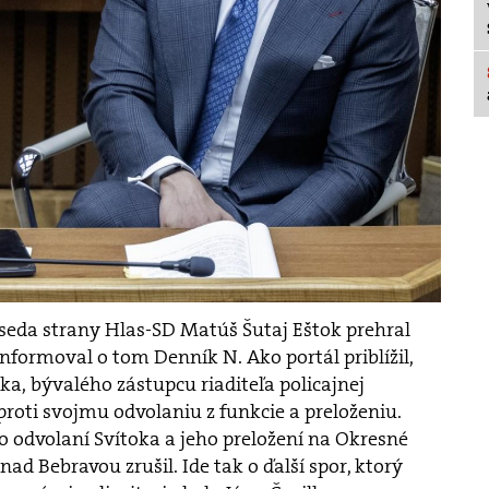
seda strany Hlas-SD Matúš Šutaj Eštok prehral
 Informoval o tom Denník N. Ako portál priblížil,
oka, bývalého zástupcu riaditeľa policajnej
 proti svojmu odvolaniu z funkcie a preloženiu.
 odvolaní Svítoka a jeho preložení na Okresné
nad Bebravou zrušil. Ide tak o ďalší spor, ktorý