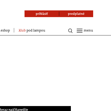
prihlásiť
predplatné
eshop
klub
pod lampou
menu
.teraz najčítanejšie