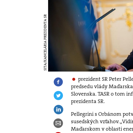
SITA/KANCELÁRIA PREZIDENTA SR
prezident SR Peter Pell
predsedu vlády Maďarska 
Slovenska. TASR o tom in
prezidenta SR.
Pellegrini s Orbánom potv
susedských vzťahov. „Vidí
Maďarskom v oblasti energ