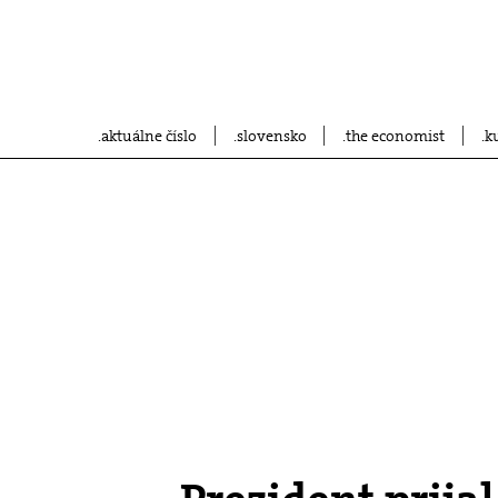
aktuálne číslo
slovensko
the economist
k