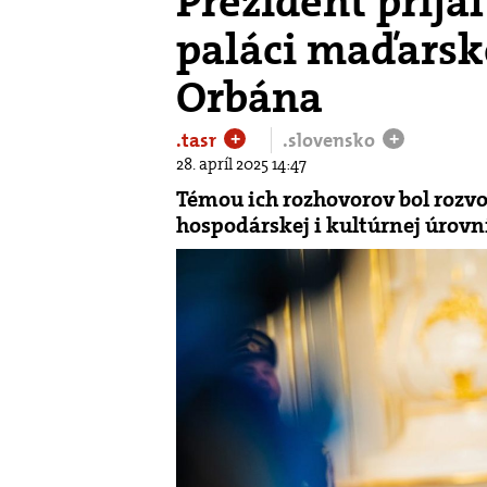
Prezident prija
paláci maďarsk
Orbána
.tasr
.slovensko
+
+
28. apríl 2025 14:47
Témou ich rozhovorov bol rozvo
hospodárskej i kultúrnej úrovn