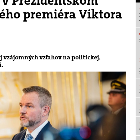
l v Prezidentskom
ého premiéra Viktora
j vzájomných vzťahov na politickej,
i.