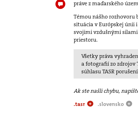
práve z maďarského územi
Témou nášho rozhovoru bo
situácia v Európskej únii 
svojimi vzdušnými silami
priestoru.
Všetky práva vyhradené
a fotografií zo zdrojo
súhlasu TASR porušen
Ak ste našli chybu, napíš
.tasr
.slovensko
+
+