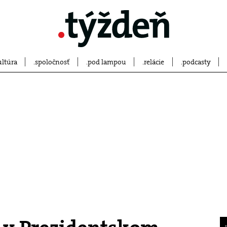
ultúra
spoločnosť
pod lampou
relácie
podcasty