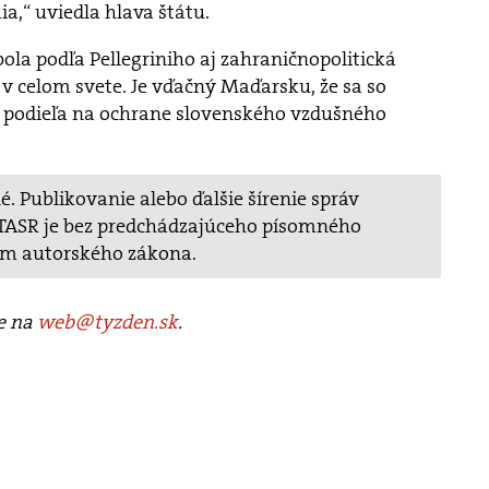
a,“ uviedla hlava štátu.
la podľa Pellegriniho aj zahraničnopolitická
i v celom svete. Je vďačný Maďarsku, že sa so
 podieľa na ochrane slovenského vzdušného
. Publikovanie alebo ďalšie šírenie správ
v TASR je bez predchádzajúceho písomného
ím autorského zákona.
te na
web@tyzden.sk
.