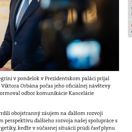
egrini v pondelok v Prezidentskom paláci prijal
Viktora Orbána počas jeho oficiálnej návštevy
formoval odbor komunikácie Kancelárie
rdili obojstranný záujem na ďalšom rozvoji
m perspektívu ďalšieho rozvoja našej spolupráce s
etiky, keďže v súčasnej situácii prúdi časť plynu