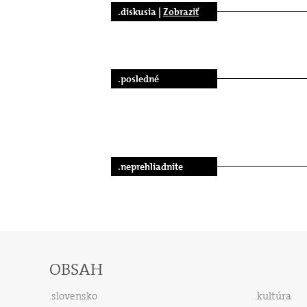
.diskusia |
Zobraziť
.posledné
.neprehliadnite
OBSAH
slovensko
kultúra