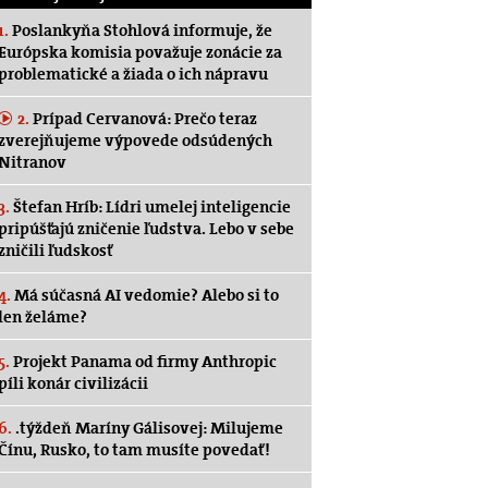
1.
Poslankyňa Stohlová informuje, že
Európska komisia považuje zonácie za
problematické a žiada o ich nápravu
2.
Prípad Cervanová: Prečo teraz
zverejňujeme výpovede odsúdených
Nitranov
3.
Štefan Hríb: Lídri umelej inteligencie
pripúšťajú zničenie ľudstva. Lebo v sebe
zničili ľudskosť
4.
Má súčasná AI vedomie? Alebo si to
len želáme?
5.
Projekt Panama od firmy Anthropic
píli konár civilizácii
6.
.týždeň Maríny Gálisovej: Milujeme
Čínu, Rusko, to tam musíte povedať!