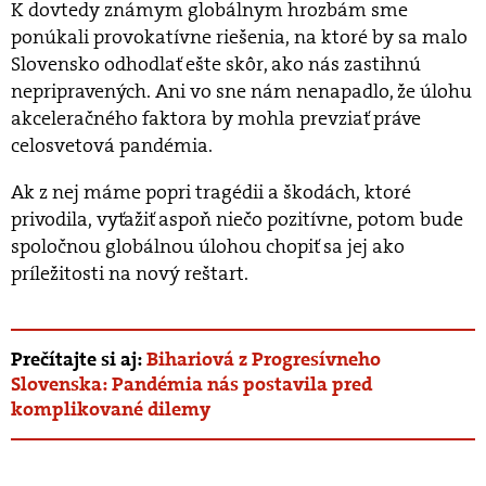
K dovtedy známym globálnym hrozbám sme
ponúkali provokatívne riešenia, na ktoré by sa malo
Slovensko odhodlať ešte skôr, ako nás zastihnú
nepripravených. Ani vo sne nám nenapadlo, že úlohu
akceleračného faktora by mohla prevziať práve
celosvetová pandémia.
Ak z nej máme popri tragédii a škodách, ktoré
privodila, vyťažiť aspoň niečo pozitívne, potom bude
spoločnou globálnou úlohou chopiť sa jej ako
príležitosti na nový reštart.
Prečítajte si aj:
Bihariová z Progresívneho
Slovenska: Pandémia nás postavila pred
komplikované dilemy