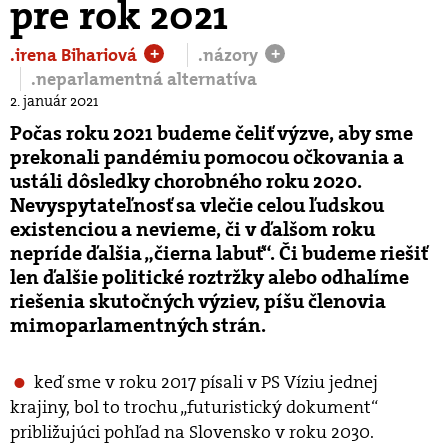
pre rok 2021
.irena Bihariová
.názory
+
+
.neparlamentná alternatíva
2. január 2021
Počas roku 2021 budeme čeliť výzve, aby sme
prekonali pandémiu pomocou očkovania a
ustáli dôsledky chorobného roku 2020.
Nevyspytateľnosť sa vlečie celou ľudskou
existenciou a nevieme, či v ďalšom roku
nepríde ďalšia „čierna labuť“. Či budeme riešiť
len ďalšie politické roztržky alebo odhalíme
riešenia skutočných výziev, píšu členovia
mimoparlamentných strán.
keď sme v roku 2017 písali v PS Víziu jednej
krajiny, bol to trochu „futuristický dokument“
približujúci pohľad na Slovensko v roku 2030.