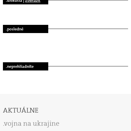
.diskusia |
Zobraziť
.posledné
.neprehliadnite
AKTUÁLNE
vojna na ukrajine