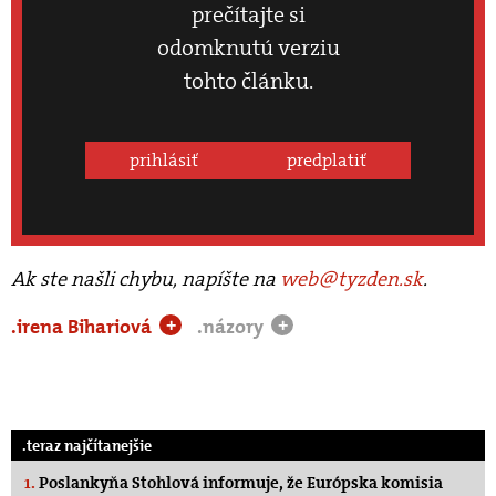
prečítajte si
odomknutú verziu
tohto článku.
prihlásiť
predplatiť
Ak ste našli chybu, napíšte na
web@tyzden.sk
.
.irena Bihariová
.názory
+
+
.teraz najčítanejšie
1.
Poslankyňa Stohlová informuje, že Európska komisia