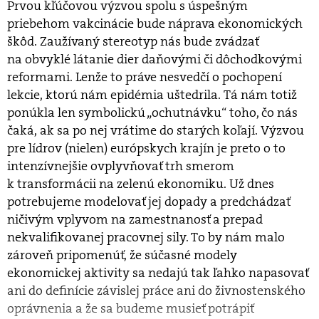
Prvou kľúčovou výzvou spolu s úspešným
priebehom vakcinácie bude náprava ekonomických
škôd. Zaužívaný stereotyp nás bude zvádzať
na obvyklé látanie dier daňovými či dôchodkovými
reformami. Lenže to práve nesvedčí o pochopení
lekcie, ktorú nám epidémia uštedrila. Tá nám totiž
ponúkla len symbolickú „ochutnávku“ toho, čo nás
čaká, ak sa po nej vrátime do starých koľají. Výzvou
pre lídrov (nielen) európskych krajín je preto o to
intenzívnejšie ovplyvňovať trh smerom
k transformácii na zelenú ekonomiku. Už dnes
potrebujeme modelovať jej dopady a predchádzať
ničivým vplyvom na zamestnanosť a prepad
nekvalifikovanej pracovnej sily. To by nám malo
zároveň pripomenúť, že súčasné modely
ekonomickej aktivity sa nedajú tak ľahko napasovať
ani do definície závislej práce ani do živnostenského
oprávnenia a že sa budeme musieť potrápiť