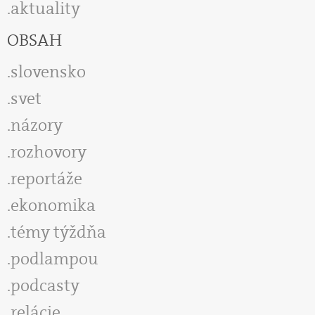
aktuality
OBSAH
slovensko
svet
názory
rozhovory
reportáže
ekonomika
témy týždňa
podlampou
podcasty
relácie