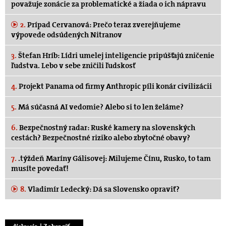
považuje zonácie za problematické a žiada o ich nápravu
2.
Prípad Cervanová: Prečo teraz zverejňujeme
výpovede odsúdených Nitranov
3.
Štefan Hríb: Lídri umelej inteligencie pripúšťajú zničenie
ľudstva. Lebo v sebe zničili ľudskosť
4.
Projekt Panama od firmy Anthropic píli konár civilizácii
5.
Má súčasná AI vedomie? Alebo si to len želáme?
6.
Bezpečnostný radar: Ruské kamery na slovenských
cestách? Bezpečnostné riziko alebo zbytočné obavy?
7.
.týždeň Maríny Gálisovej: Milujeme Čínu, Rusko, to tam
musíte povedať!
8.
Vladimír Ledecký: Dá sa Slovensko opraviť?