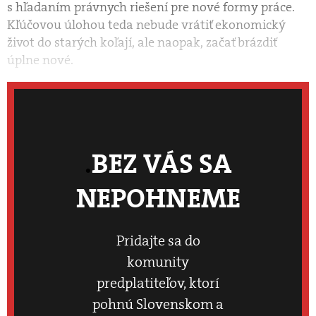
s hľadaním právnych riešení pre nové formy práce.
Kľúčovou úlohou teda nebude vrátiť ekonomický
život do starých koľají, ale naopak, začať brázdiť
úplne nové.
BEZ VÁS SA
NEPOHNEME
Pridajte sa do
komunity
predplatiteľov, ktorí
pohnú Slovenskom a