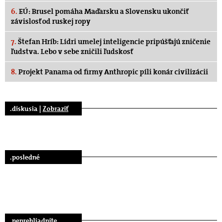
6.
EÚ: Brusel pomáha Maďarsku a Slovensku ukončiť
závislosť od ruskej ropy
7.
Štefan Hríb: Lídri umelej inteligencie pripúšťajú zničenie
ľudstva. Lebo v sebe zničili ľudskosť
8.
Projekt Panama od firmy Anthropic píli konár civilizácii
.diskusia |
Zobraziť
.posledné
.neprehliadnite