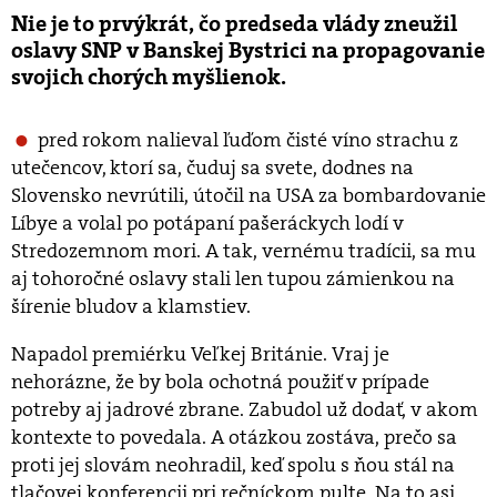
Nie je to prvýkrát, čo predseda vlády zneužil
oslavy SNP v Banskej Bystrici na propagovanie
svojich chorých myšlienok.
pred rokom nalieval ľuďom čisté víno strachu z
utečencov, ktorí sa, čuduj sa svete, dodnes na
Slovensko nevrútili, útočil na USA za bombardovanie
Líbye a volal po potápaní pašeráckych lodí v
Stredozemnom mori.
A tak, vernému tradícii, sa mu
aj tohoročné oslavy stali len tupou zámienkou na
šírenie bludov a klamstiev.
Napadol premiérku Veľkej Británie. Vraj je
nehorázne, že by bola ochotná použiť v prípade
potreby aj jadrové zbrane. Zabudol už dodať, v akom
kontexte to povedala. A otázkou zostáva, prečo sa
proti jej slovám neohradil, keď spolu s ňou stál na
tlačovej konferencii pri rečníckom pulte. Na to asi