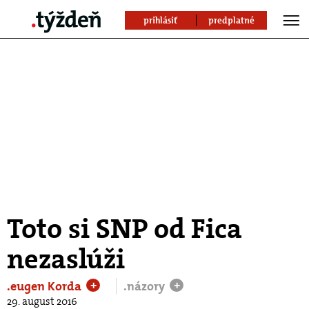
prihlásiť
predplatné
Toto si SNP od Fica
nezaslúži
.eugen Korda
.názory
+
+
29. august 2016