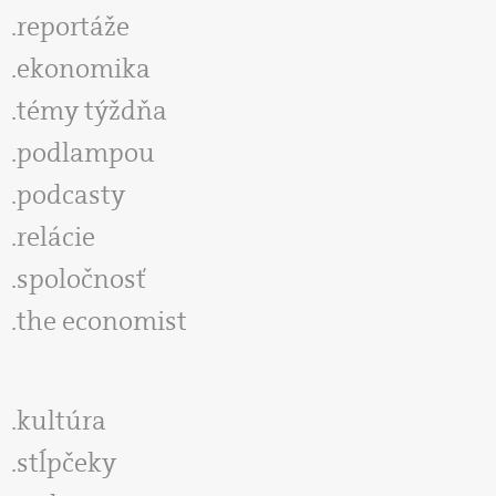
reportáže
ekonomika
témy týždňa
podlampou
podcasty
relácie
spoločnosť
the economist
kultúra
stĺpčeky