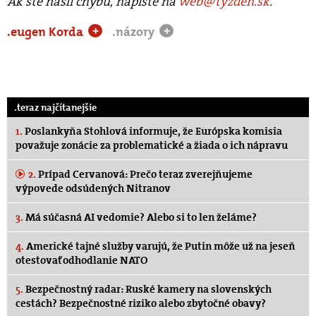
Ak ste našli chybu, napíšte na
web@tyzden.sk
.
.eugen Korda
.názory
+
+
.teraz najčítanejšie
1.
Poslankyňa Stohlová informuje, že Európska komisia
považuje zonácie za problematické a žiada o ich nápravu
2.
Prípad Cervanová: Prečo teraz zverejňujeme
výpovede odsúdených Nitranov
3.
Má súčasná AI vedomie? Alebo si to len želáme?
4.
Americké tajné služby varujú, že Putin môže už na jeseň
otestovať odhodlanie NATO
5.
Bezpečnostný radar: Ruské kamery na slovenských
cestách? Bezpečnostné riziko alebo zbytočné obavy?