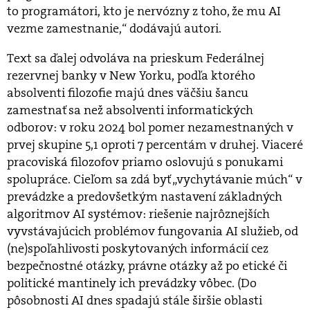
to programátori, kto je nervózny z toho, že mu AI
vezme zamestnanie,“ dodávajú autori.
Text sa ďalej odvoláva na prieskum Federálnej
rezervnej banky v New Yorku, podľa ktorého
absolventi filozofie majú dnes väčšiu šancu
zamestnať sa než absolventi informatických
odborov: v roku 2024 bol pomer nezamestnaných v
prvej skupine 5,1 oproti 7 percentám v druhej. Viaceré
pracoviská filozofov priamo oslovujú s ponukami
spolupráce. Cieľom sa zdá byť „vychytávanie múch“ v
prevádzke a predovšetkým nastavení základných
algoritmov AI systémov: riešenie najrôznejších
vyvstávajúcich problémov fungovania AI služieb, od
(ne)spoľahlivosti poskytovaných informácií cez
bezpečnostné otázky, právne otázky až po etické či
politické mantinely ich prevádzky vôbec. (Do
pôsobnosti AI dnes spadajú stále širšie oblasti