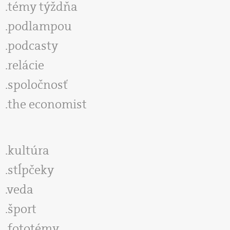
témy týždňa
podlampou
podcasty
relácie
spoločnosť
the economist
kultúra
stĺpčeky
veda
šport
fototémy