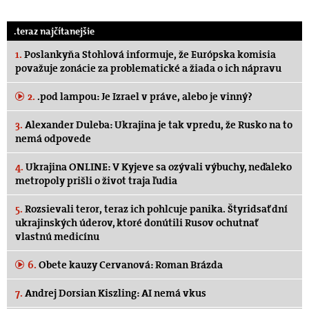
.teraz najčítanejšie
1.
Poslankyňa Stohlová informuje, že Európska komisia
považuje zonácie za problematické a žiada o ich nápravu
2.
.pod lampou: Je Izrael v práve, alebo je vinný?
3.
Alexander Duleba: Ukrajina je tak vpredu, že Rusko na to
nemá odpovede
4.
Ukrajina ONLINE: V Kyjeve sa ozývali výbuchy, neďaleko
metropoly prišli o život traja ľudia
5.
Rozsievali teror, teraz ich pohlcuje panika. Štyridsať dní
ukrajinských úderov, ktoré donútili Rusov ochutnať
vlastnú medicínu
6.
Obete kauzy Cervanová: Roman Brázda
7.
Andrej Dorsian Kiszling: AI nemá vkus