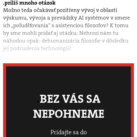
príliš mnoho otázok
Možno teda očakávať pozitívny vývoj v oblasti
výskumu, vývoja a prevádzky AI systémov v smere
ich „poľudšťovania“ s asistenciou filozofov? K tomu
by sme mohli pridať aj otázku: Nehrozí nám tu
náhodou opak: dehumanizácia filozofie v dôsledku
jej podriadenia technológii?
BEZ VÁS SA
NEPOHNEME
Pridajte sa do