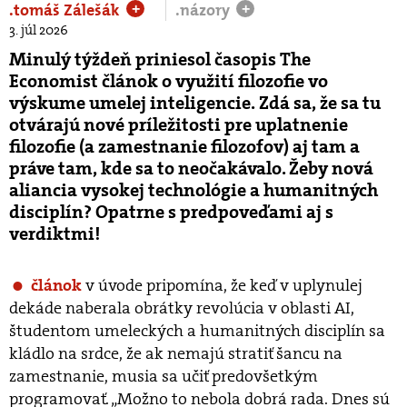
.tomáš Zálešák
.názory
+
+
3. júl 2026
Minulý týždeň priniesol časopis The
Economist článok o využití filozofie vo
výskume umelej inteligencie. Zdá sa, že sa tu
otvárajú nové príležitosti pre uplatnenie
filozofie (a zamestnanie filozofov) aj tam a
práve tam, kde sa to neočakávalo. Žeby nová
aliancia vysokej technológie a humanitných
disciplín? Opatrne s predpoveďami aj s
verdiktmi!
v úvode pripomína, že keď v uplynulej
článok
dekáde naberala obrátky revolúcia v oblasti AI,
študentom umeleckých a humanitných disciplín sa
kládlo na srdce, že ak nemajú stratiť šancu na
zamestnanie, musia sa učiť predovšetkým
programovať. „Možno to nebola dobrá rada. Dnes sú