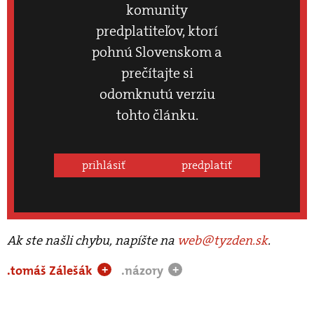
komunity
predplatiteľov, ktorí
pohnú Slovenskom a
prečítajte si
odomknutú verziu
tohto článku.
prihlásiť
predplatiť
Ak ste našli chybu, napíšte na
web@tyzden.sk
.
.tomáš Zálešák
.názory
+
+