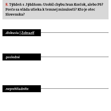
8.
Týždeň s .týždňom: Urobil chybu Ivan Korčok, alebo PS?
Prečo sa vláda utieka k temnej minulosti? Kto je otec
Slovenska?
.diskusia |
Zobraziť
.posledné
.neprehliadnite