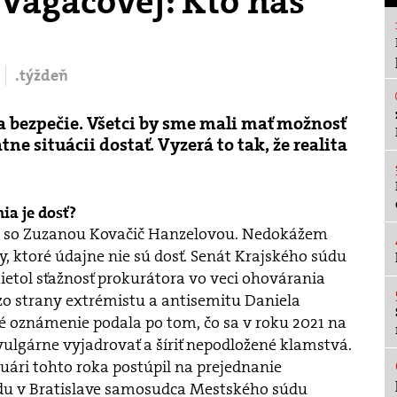
 Vagačovej: Kto nás
.týždeň
a bezpečie. Všetci by sme mali mať možnosť
ne situácii dostať. Vyzerá to tak, že realita
ia je dosť?
u so Zuzanou Kovačič Hanzelovou. Nedokážem
, ktoré údajne nie sú dosť. Senát Krajského súdu
ietol sťažnosť prokurátora vo veci ohovárania
o strany extrémistu a antisemitu Daniela
é oznámenie podala po tom, čo sa v roku 2021 na
 vulgárne vyjadrovať a šíriť nepodložené klamstvá.
nuári tohto roka postúpil na prejednanie
u v Bratislave samosudca Mestského súdu