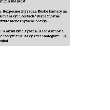
zničili ľudskosť
7.
Bezpečnostný radar: Ruské kamery na
slovenských cestách? Bezpečnostné
riziko alebo zbytočné obavy?
8.
Knižný klub .týždňa: Isaac Asimov a
jeho vyznanie lásky k technológiám – Ja,
robot