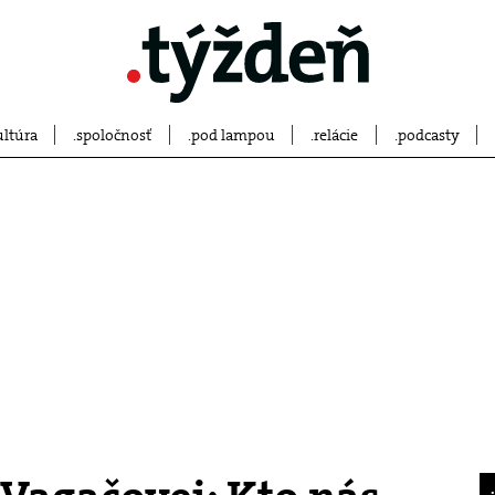
ultúra
spoločnosť
pod lampou
relácie
podcasty