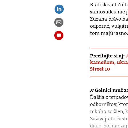
Bratislava I Zol
samosudcu nie j
Zuzana právo na
odporné, vulgár
tom majú jasno. 
Prečítajte si aj:
kameňom, ukraj
Street 10
v Gelnici muž z
Ďalšia z prípado
odborníkov, ktor
nikoho zo žien, 
Zažívajú to často
dialo, bol naoza