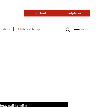
prihlásiť
predplatné
eshop
klub
pod lampou
menu
.teraz najčítanejšie