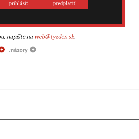
prihlásiť
predplatiť
bu, napíšte na
web@tyzden.sk
.
.názory
+
+