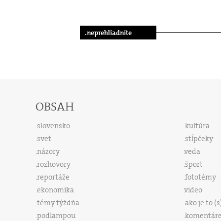
.neprehliadnite
OBSAH
slovensko
kultúra
svet
stĺpčeky
názory
veda
rozhovory
šport
reportáže
fototémy
ekonomika
video
témy týždňa
ako je to (
podlampou
komentár