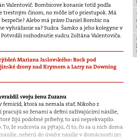
tán Valentovič. Bombicove konanie totiž podľa
e trestným činom, no môže ísť o priestupok. Má
 bezpečie? Alebo má právo Daniel Bombic na
ne vyhrážanie sa? Sudca Šamko a jeho kolegyne v
Potvrdili rozhodnutie sudcu Zoltána Valentoviča.
.týždeň Mariana Jaslovského: Rock pod
inské drony nad Krymom a Larry na Downing
avraždil svoju ženu Zuzanu
v femicíd, ktorá sa nemala stať. Nikoho z
í pracujú so ženami a deťmi zažívajúcimi násilie,
ktoré žijú podobné príbehy, to ani neprekvapilo.
. To, že sudcovia sa pýtajú, či to, čo sa u nich doma
j násilie, neberú do úvahy násilie v domácnosti pri