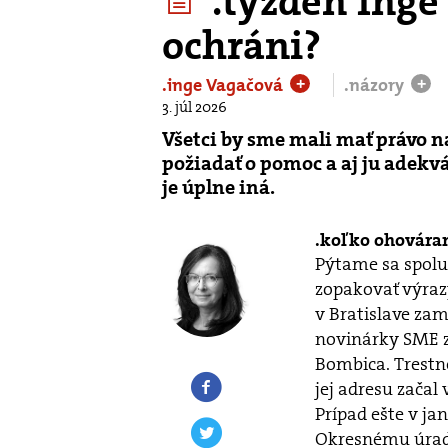
.týždeň Inge
ochráni?
.inge Vagačová
.názory
+
+
3. júl 2026
Všetci by sme mali mať právo n
požiadať o pomoc a aj ju adekvát
je úplne iná.
koľko ohováran
Pýtame sa spol
zopakovať výrazy
v Bratislave zam
novinárky SME z
Bombica. Trestn
jej adresu začal
Prípad ešte v ja
Okresnému úrad