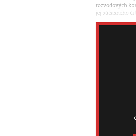
rozvodových kon
jej súčasného či