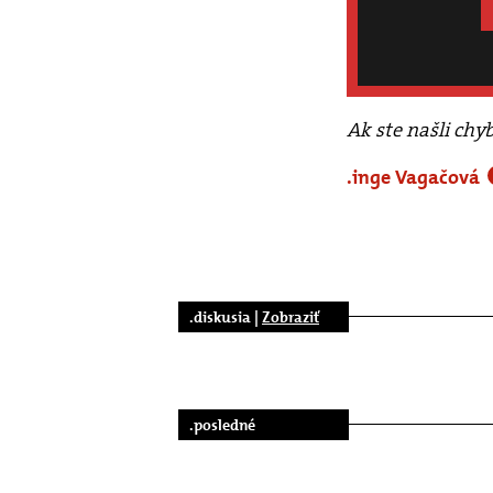
Ak ste našli chy
.inge Vagačová
.diskusia |
Zobraziť
.posledné