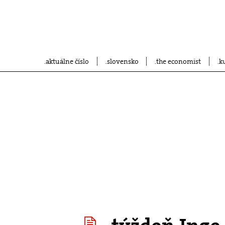
aktuálne číslo
slovensko
the economist
k