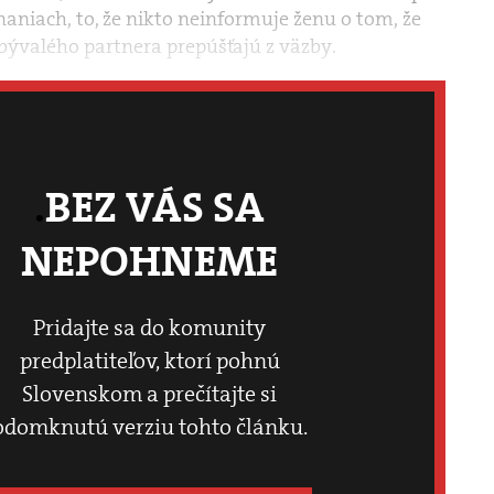
aniach, to, že nikto neinformuje ženu o tom, že
 bývalého partnera prepúšťajú z väzby.
BEZ VÁS SA
NEPOHNEME
Pridajte sa do komunity
predplatiteľov, ktorí pohnú
Slovenskom a prečítajte si
odomknutú verziu tohto článku.