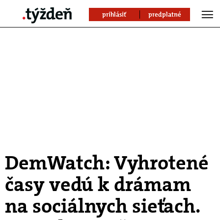
prihlásiť
predplatné
DemWatch: Vyhrotené
časy vedú k drámam
na sociálnych sieťach.