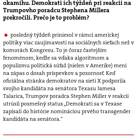
okamihu. Demokrati ich týždeň pri reakcii na
Trumpovho poradcu Stephena Millera
prekročili. Prečo je to problém?
posledný týždeň priniesol v rámci americkej
politiky viac zaujímavostí na sociálnych sieťach než v
komorách Kongresu. To je čoraz častejším
fenoménom, keďže sa vďaka algoritmom a
populizmu politická súťaž (nielen v Amerike) mení
na zápas o dosah príspevkov a pozornosť. Keď
oficiálna stránka demokratov na sieti X podporila
svojho kandidáta na senátora Texasu Jamesa
Talarica, Trumpov poradca Stephen Miller v reakcii
utrúsil posmešný status „Demokrati sa v Texase
zapísali do histórie nomináciou prvého transgender
kandidáta na senátora.“