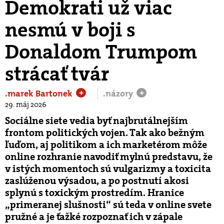
Demokrati už viac
nesmú v boji s
Donaldom Trumpom
strácať tvár
.marek Bartonek
.názory
+
+
29. máj 2026
Sociálne siete vedia byť najbrutálnejším
frontom politických vojen. Tak ako bežným
ľuďom, aj politikom a ich marketérom môže
online rozhranie navodiť mylnú predstavu, že
v istých momentoch sú vulgarizmy a toxicita
zaslúženou výsadou, a po postnutí akosi
splynú s toxickým prostredím. Hranice
„primeranej slušnosti“ sú teda v online svete
pružné a je ťažké rozpoznať ich v zápale