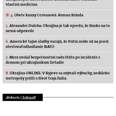
vlastnú medicínu
4.
Obete kauzy Cervanová: Roman Brázda
5.
Alexander Duleba: Ukrajina je tak vpredu, že Rusko na to
nemá odpovede
6.
Americké tajné služby varujú, že Putin môže už na jeseň
otestovať odhodlanie NATO
7.
Merz zvolal bezpečnostnú radu štátu po incidente s
dronom pri ukrajinskom lietadle
8.
Ukrajina ONLINE: V Kyjeve sa ozývali výbuchy, neďaleko
metropoly prišli o život traja ľudia
.diskusia |
Zobraziť