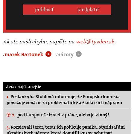
prihlásiť
predplatiť
Ak ste našli chybu, napíšte na
web@tyzden.sk
.
.marek Bartonek
.názory
+
+
.teraz najčítanejšie
1.
Poslankyňa Stohlová informuje, že Európska komisia
považuje zonácie za problematické a žiada o ich nápravu
2.
.pod lampou: Je Izrael v práve, alebo je vinný?
3.
Rozsievali teror, teraz ich pohlcuje panika. Štyridsať dní
ukrajinských úderov, ktoré donútili Rusov ochutnať