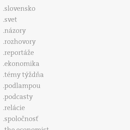
slovensko
svet
názory
rozhovory
reportáže
ekonomika
témy týždňa
podlampou
podcasty
relácie
spoločnosť
the economist