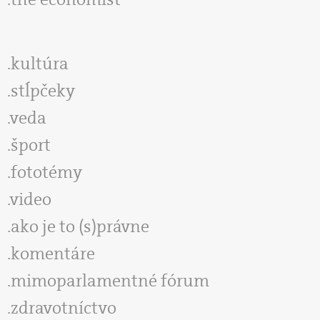
kultúra
stĺpčeky
veda
šport
fototémy
video
ako je to (s)právne
komentáre
mimoparlamentné fórum
zdravotníctvo