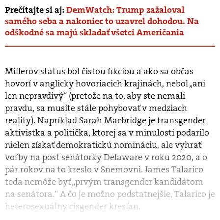
Prečítajte si aj:
DemWatch: Trump zažaloval
samého seba a nakoniec to uzavrel dohodou. Na
odškodné sa majú skladať všetci Američania
Millerov status bol čistou fikciou a ako sa občas
hovorí v anglicky hovoriacich krajinách, nebol „ani
len nepravdivý“ (pretože na to, aby ste nemali
pravdu, sa musíte stále pohybovať v medziach
reality). Napríklad Sarah Macbridge je transgender
aktivistka a politička, ktorej sa v minulosti podarilo
nielen získať demokratickú nomináciu, ale vyhrať
voľby na post senátorky Delaware v roku 2020, a o
pár rokov na to kreslo v Snemovni. James Talarico
teda nemôže byť „prvým transgender kandidátom
na senátora.“ A čo je možno podstatnejšie, Talarico je
heterosexuálny cisgender kresťan.