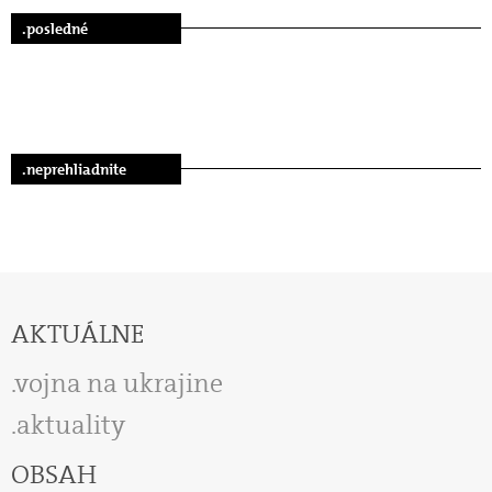
.posledné
.neprehliadnite
AKTUÁLNE
vojna na ukrajine
aktuality
OBSAH