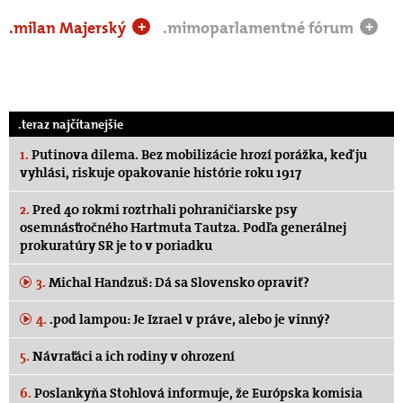
.milan Majerský
.mimoparlamentné fórum
+
+
.teraz najčítanejšie
1.
Putinova dilema. Bez mobilizácie hrozí porážka, keď ju
vyhlási, riskuje opakovanie histórie roku 1917
2.
Pred 40 rokmi roztrhali pohraničiarske psy
osemnásťročného Hartmuta Tautza. Podľa generálnej
prokuratúry SR je to v poriadku
3.
Michal Handzuš: Dá sa Slovensko opraviť?
4.
.pod lampou: Je Izrael v práve, alebo je vinný?
5.
Návraťáci a ich rodiny v ohrození
6.
Poslankyňa Stohlová informuje, že Európska komisia