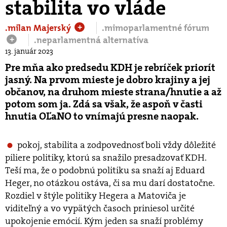
stabilita vo vláde
.milan Majerský
.mimoparlamentné fórum
+
.neparlamentná alternatíva
+
13. január 2023
Pre mňa ako predsedu KDH je rebríček priorít
jasný. Na prvom mieste je dobro krajiny a jej
občanov, na druhom mieste strana/hnutie a až
potom som ja. Zdá sa však, že aspoň v časti
hnutia OĽaNO to vnímajú presne naopak.
pokoj, stabilita a zodpovednosť boli vždy dôležité
piliere politiky, ktorú sa snažilo presadzovať KDH.
Teší ma, že o podobnú politiku sa snaží aj Eduard
Heger, no otázkou ostáva, či sa mu darí dostatočne.
Rozdiel v štýle politiky Hegera a Matoviča je
viditeľný a vo vypätých časoch priniesol určité
upokojenie emócií. Kým jeden sa snaží problémy