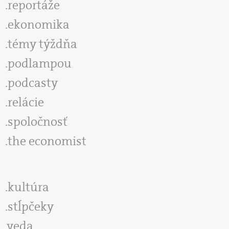
reportáže
ekonomika
témy týždňa
podlampou
podcasty
relácie
spoločnosť
the economist
kultúra
stĺpčeky
veda