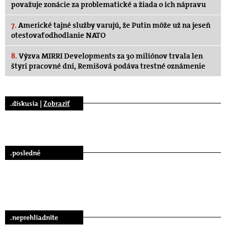
považuje zonácie za problematické a žiada o ich nápravu
7.
Americké tajné služby varujú, že Putin môže už na jeseň
otestovať odhodlanie NATO
8.
Výzva MIRRI Developments za 30 miliónov trvala len
štyri pracovné dni, Remišová podáva trestné oznámenie
.diskusia |
Zobraziť
.posledné
.neprehliadnite