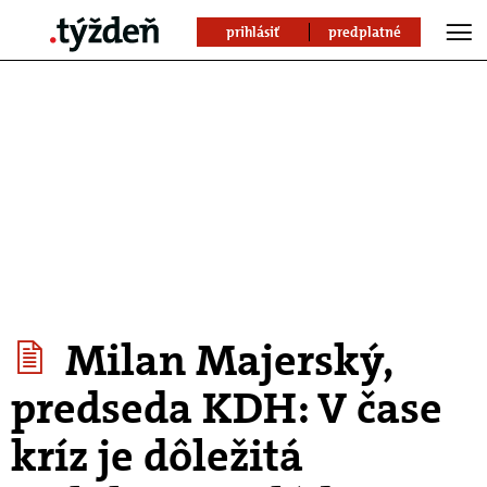
prihlásiť
predplatné
Milan Majerský,
predseda KDH: V čase
kríz je dôležitá