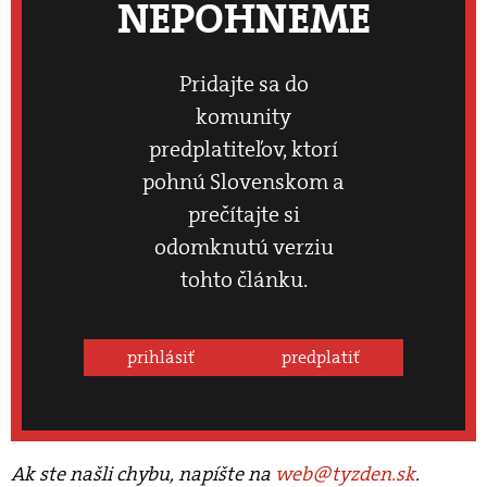
NEPOHNEME
Pridajte sa do
komunity
predplatiteľov, ktorí
pohnú Slovenskom a
prečítajte si
odomknutú verziu
tohto článku.
prihlásiť
predplatiť
Ak ste našli chybu, napíšte na
web@tyzden.sk
.