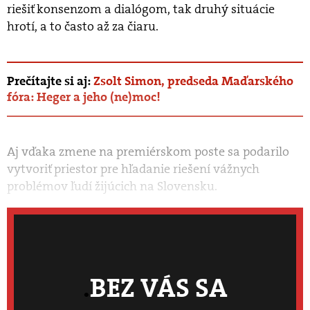
riešiť konsenzom a dialógom, tak druhý situácie
hrotí, a to často až za čiaru.
Prečítajte si aj:
Zsolt Simon, predseda Maďarského
fóra: Heger a jeho (ne)moc!
Aj vďaka zmene na premiérskom poste sa podarilo
vytvoriť priestor pre hľadanie riešení vážnych
problémov ľudí žijúcich na Slovensku.
BEZ VÁS SA