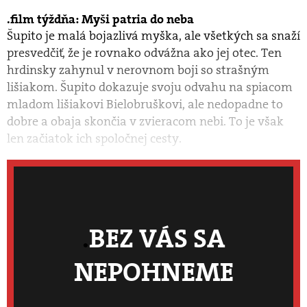
film týždňa: Myši patria do neba
Šupito je malá bojazlivá myška, ale všetkých sa snaží
presvedčiť, že je rovnako odvážna ako jej otec. Ten
hrdinsky zahynul v nerovnom boji so strašným
lišiakom. Šupito dokazuje svoju odvahu na spiacom
mladom lišiakovi Bielobruškovi, ale nedopadne to
dobre a obaja skončia v zvieracom nebi. To je však
len začiatok ich spoločnej cesty.
BEZ VÁS SA
NEPOHNEME