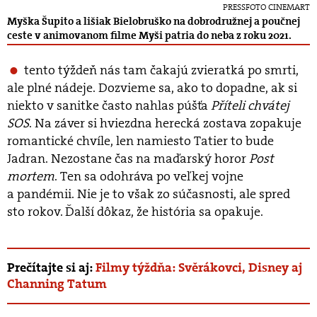
PRESSFOTO CINEMART
Myška Šupito a lišiak Bielobruško na dobrodružnej a poučnej
ceste v animovanom filme Myši patria do neba z roku 2021.
tento týždeň ná
s tam
čakajú zvieratká po smrti,
ale pln
é
nádeje. Dozvieme sa, ako to dopadne, ak si
niekto v sanitke často nahlas púšťa
Příteli chvátej
SOS
. Na záver si hviezdna herecká zostava zopakuje
romantick
é
chvíle, len namiesto Tatier to bude
Jadran. Nezostane č
as na ma
ďarský horor
Post
mortem
. Ten sa odohráva po veľkej vojne
a pand
é
mii. Nie je to vš
ak zo s
účasnosti, ale spred
sto rokov. Ďalší dôkaz, ž
e hist
ó
ria sa opakuje.
Prečítajte si aj:
Filmy týždňa: Svěrákovci, Disney aj
Channing Tatum