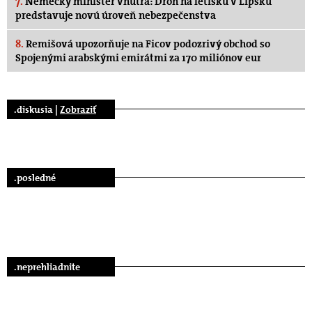
7.
Nemecký minister vnútra: Dron na letisku v Lipsku
predstavuje novú úroveň nebezpečenstva
8.
Remišová upozorňuje na Ficov podozrivý obchod so
Spojenými arabskými emirátmi za 170 miliónov eur
.diskusia |
Zobraziť
.posledné
.neprehliadnite