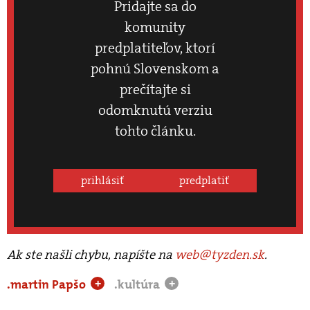
Pridajte sa do
komunity
predplatiteľov, ktorí
pohnú Slovenskom a
prečítajte si
odomknutú verziu
tohto článku.
prihlásiť
predplatiť
Ak ste našli chybu, napíšte na
web@tyzden.sk
.
.martin Papšo
.kultúra
+
+