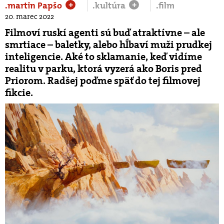
.martin Papšo
.kultúra
.film
+
+
20. marec 2022
Filmoví ruskí agenti sú buď atraktívne – ale
smrtiace – baletky, alebo hĺbaví muži prudkej
inteligencie. Aké to sklamanie, keď vidíme
realitu v parku, ktorá vyzerá ako Boris pred
Priorom. Radšej poďme späť do tej filmovej
fikcie.