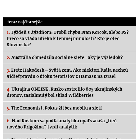
.teraz najčítanejšie
1.
Týždeň s .týždňom: Urobil chybu Ivan Korčok, alebo PS?
Prečo sa vláda utieka k temnej minulosti? Kto je otec
Slovenska?
2.
Austrália obmedzila sociálne siete - aký je výsledok?
3.
Eretz Hakodesh – Svätá zem: Ako niektorí ľudia nechcú
vidieť pravdu o útoku teroristov z Hamasu na Izrael
4.
Ukrajina ONLINE: Rusko zostrelilo 605 ukrajinských
dronov, zasiahnutý bol sklad Wildberries
5.
The Economist: Pokus žiť bez mobilu a sietí
6.
Nad Ruskom sa podľa analytika opäť vznáša „tieň
nového Prigožina“, tvrdí analytik