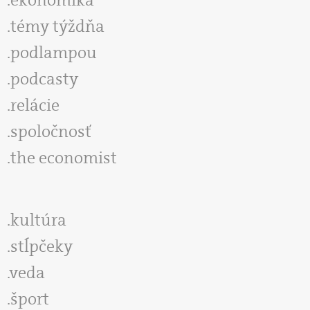
ekonomika
témy týždňa
podlampou
podcasty
relácie
spoločnosť
the economist
kultúra
stĺpčeky
veda
šport