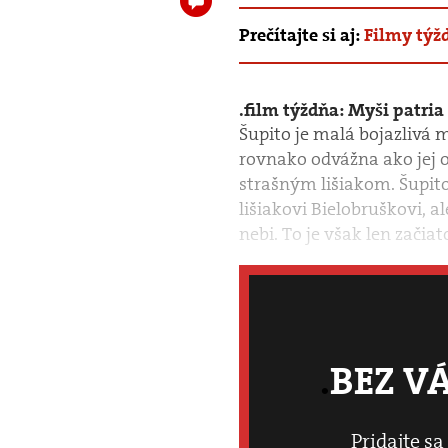
Prečítajte si aj:
Filmy týž
film týždňa: Myši patria
Šupito je malá bojazlivá m
rovnako odvážna ako jej 
strašným lišiakom. Šupi
lišiakovi Bielobruškovi, 
nebi. To je však len začiat
BEZ V
Pridajte sa