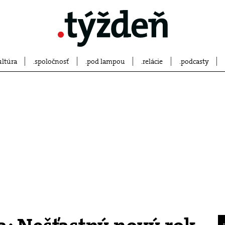
ultúra
spoločnosť
pod lampou
relácie
podcasty