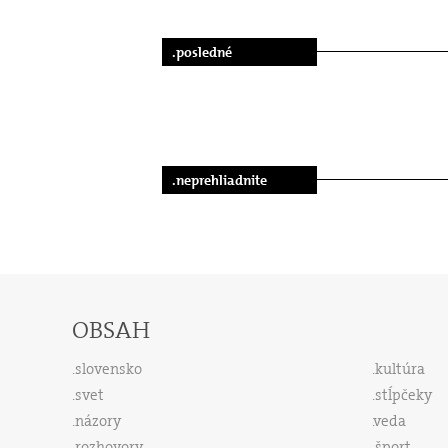
.posledné
.neprehliadnite
OBSAH
slovensko
kultúra
svet
stĺpčeky
názory
veda
rozhovory
šport