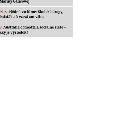
Maríny Gálisovej
7.
.týždeň vo filme: Školské drogy,
Raťafák a krvavá zmrzlina
8.
Austrália obmedzila sociálne siete –
aký je výsledok?