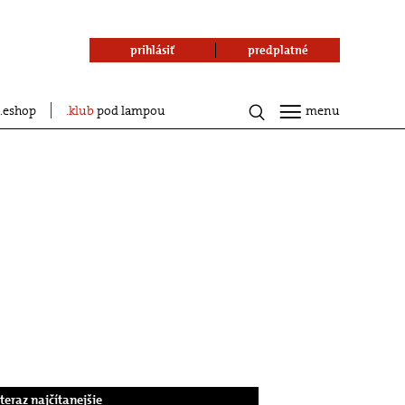
prihlásiť
predplatné
eshop
klub
pod lampou
menu
.teraz najčítanejšie