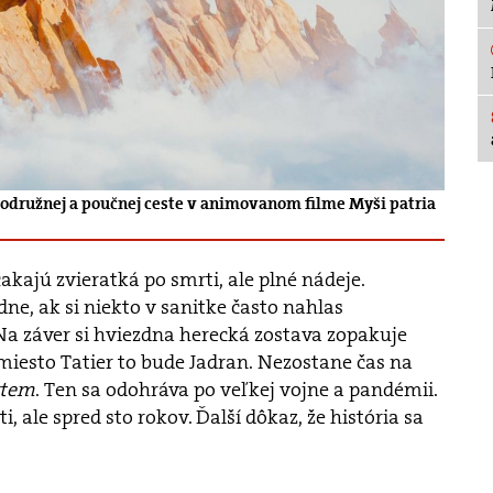
rodružnej a poučnej ceste v animovanom filme Myši patria
čakajú zvieratká po smrti, ale pln
é
nádeje.
ne, ak si niekto v sanitke často nahlas
 Na záver si hviezdna herecká zostava zopakuje
amiesto Tatier to bude Jadran. Nezostane č
as na
rtem
. Ten sa odohráva po veľkej vojne a pand
é
mii.
i, ale spred sto rokov. Ďalší dôkaz, ž
e hist
ó
ria sa