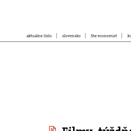
aktuálne číslo
slovensko
the economist
k