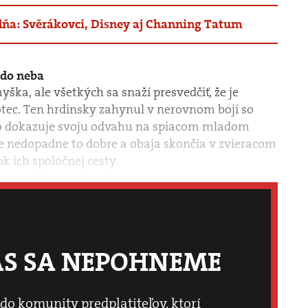
dňa: Svěrákovci, Disney aj Channing Tatum
 do neba
yška, ale všetkých sa snaží presvedčiť, že je
otec. Ten hrdinsky zahynul v nerovnom boji so
to dokazuje svoju odvahu na spiacom mladom
ale nedopadne to dobre a obaja skončia v zvieracom
ok ich spoločnej cesty.
ÁS SA NEPOHNEME
 do komunity predplatiteľov, ktorí