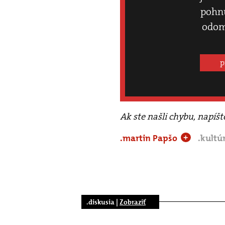
pohnú
odom
p
Ak ste našli chybu, napíš
.martin Papšo
.kultú
+
.diskusia |
Zobraziť