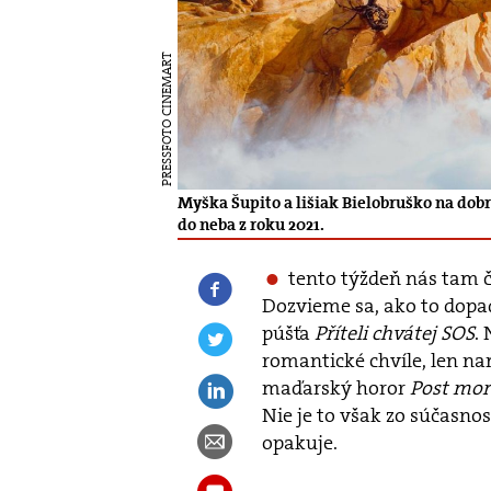
PRESSFOTO CINEMART
Myška Šupito a lišiak Bielobruško na dob
do neba z roku 2021.
tento týždeň ná
s tam
Dozvieme sa, ako to dopad
púšťa
Příteli chvátej SOS
.
romantick
é
chvíle, len n
ma
ďarský horor
Post mo
Nie je to vš
ak zo s
účasnost
opakuje.