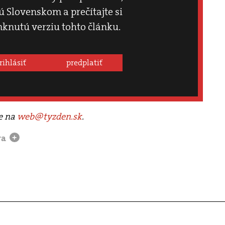
 Slovenskom a prečítajte si
knutú verziu tohto článku.
rihlásiť
predplatiť
te na
web@tyzden.sk
.
ra
+