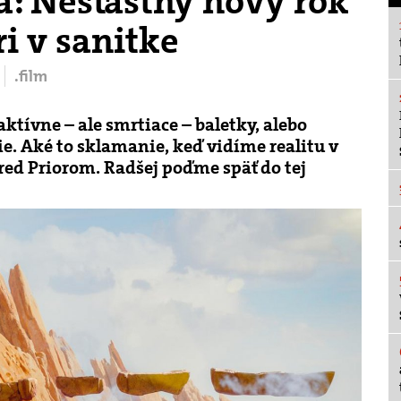
a: Nešťastný nový rok
ri v sanitke
.film
aktívne – ale smrtiace – baletky, alebo
e. Aké to sklamanie, keď vidíme realitu v
pred Priorom. Radšej poďme späť do tej