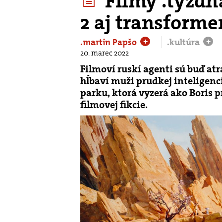
Filmy .týždň
2 aj transforme
.martin Papšo
.kultúra
+
+
20. marec 2022
Filmoví ruskí agenti sú buď atr
hĺbaví muži prudkej inteligenci
parku, ktorá vyzerá ako Boris 
filmovej fikcie.