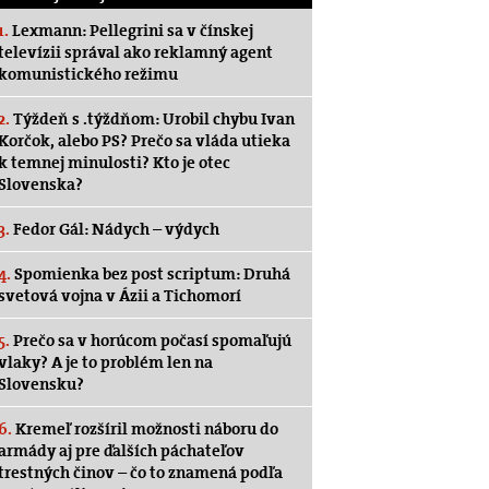
1.
Lexmann: Pellegrini sa v čínskej
televízii správal ako reklamný agent
komunistického režimu
2.
Týždeň s .týždňom: Urobil chybu Ivan
Korčok, alebo PS? Prečo sa vláda utieka
k temnej minulosti? Kto je otec
Slovenska?
3.
Fedor Gál: Nádych – výdych
4.
Spomienka bez post scriptum: Druhá
svetová vojna v Ázii a Tichomorí
5.
Prečo sa v horúcom počasí spomaľujú
vlaky? A je to problém len na
Slovensku?
6.
Kremeľ rozšíril možnosti náboru do
armády aj pre ďalších páchateľov
trestných činov – čo to znamená podľa