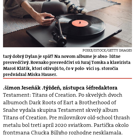
POIKE/ISTOCK/GETTY IMAGES
tarý dobrý Dylan je späť! Na novom albume je abso- lútne
presvedčivý. Rovnako presvedčiví sú Juraj Tomka a klavirista
Maroš Klátik, ktorí oživujú to, čo v polo- vici 19. storočia
predvádzal Miska Hauser.
šimon Jeseňák .týždeň, zástupca šéfredaktora
Testament: Titans of Creation. Po skvelých dvoch
albumoch Dark Roots of Eart a Brotherhood of
Snahe vydala skupina Testament skvelý album
Titans of Creation. Pre milovníkov old-school thrash
metalu bol tretí apríl 2020 sviatkom. Partička okolo
frontmana Chucka Billyho rozhodne nesklamala.