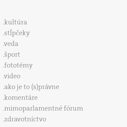
kultúra
stĺpčeky
veda
šport
fototémy
video
ako je to (s)právne
komentáre
mimoparlamentné fórum
zdravotníctvo