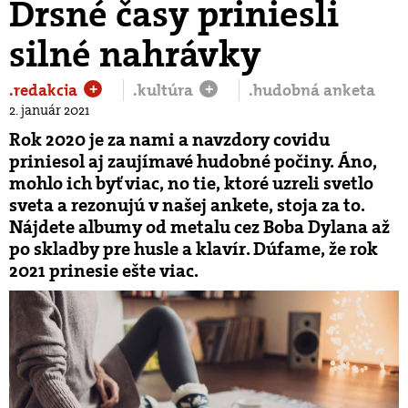
Drsné časy priniesli
silné nahrávky
.redakcia
.kultúra
.hudobná anketa
+
+
2. január 2021
Rok 2020 je za nami a navzdory covidu
priniesol aj zaujímavé hudobné počiny. Áno,
mohlo ich byť viac, no tie, ktoré uzreli svetlo
sveta a rezonujú v našej ankete, stoja za to.
Nájdete albumy od metalu cez Boba Dylana až
po skladby pre husle a klavír. Dúfame, že rok
2021 prinesie ešte viac.