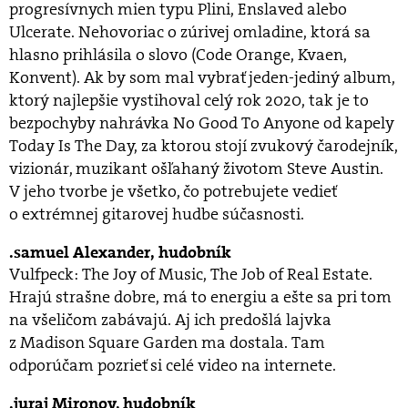
progresívnych mien typu Plini, Enslaved alebo
Ulcerate. Nehovoriac o zúrivej omladine, ktorá sa
hlasno prihlásila o slovo (Code Orange, Kvaen,
Konvent). Ak by som mal vybrať jeden-jediný album,
ktorý najlepšie vystihoval celý rok 2020, tak je to
bezpochyby nahrávka No Good To Anyone od kapely
Today Is The Day, za ktorou stojí zvukový čarodejník,
vizionár, muzikant ošľahaný životom Steve Austin.
V jeho tvorbe je všetko, čo potrebujete vedieť
o extrémnej gitarovej hudbe súčasnosti.
samuel Alexander, hudobník
Vulfpeck: The Joy of Music, The Job of Real Estate.
Hrajú strašne dobre, má to energiu a ešte sa pri tom
na všeličom zabávajú. Aj ich predošlá lajvka
z Madison Square Garden ma dostala. Tam
odporúčam pozrieť si celé video na internete.
juraj Mironov, hudobník