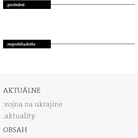
.posledné
.neprehliadnite
AKTUÁLNE
vojna na ukrajine
aktuality
OBSAH