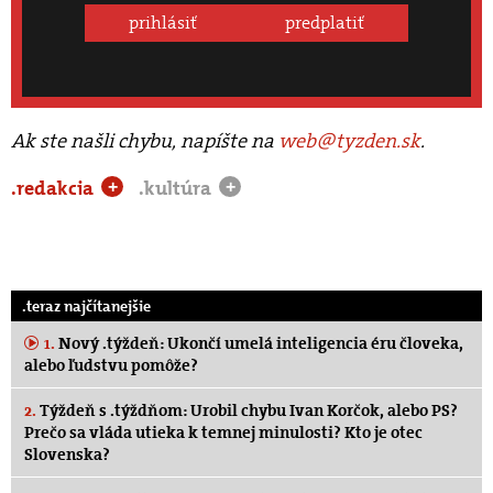
prihlásiť
predplatiť
Ak ste našli chybu, napíšte na
web@tyzden.sk
.
.redakcia
.kultúra
+
+
.teraz najčítanejšie
1.
Nový .týždeň: Ukončí umelá inteligencia éru človeka,
alebo ľudstvu pomôže?
2.
Týždeň s .týždňom: Urobil chybu Ivan Korčok, alebo PS?
Prečo sa vláda utieka k temnej minulosti? Kto je otec
Slovenska?