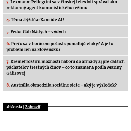
3.
Lexmann: Pellegrini sa v čínskej televízii správal ako
reklamný agent komunistického režimu
4.
Téma .týždňa: Kam ide AI?
5.
Fedor Gál: Nádych – výdych
6.
Prečo sa v horúcom počasí spomaľujú vlaky? A je to
problém len na Slovensku?
7.
Kremeľ rozšíril možnosti náboru do armády aj pre ďalších
páchateľov trestných činov – čo to znamená podľa Maríny
Gálisovej
8.
Austrália obmedzila sociálne siete – aký je výsledok?
.diskusia |
Zobraziť