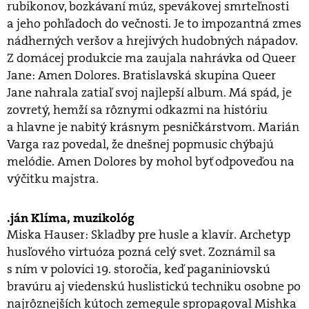
rubikonov, bozkávaní múz, spevákovej smrteľnosti
a jeho pohľadoch do večnosti. Je to impozantná zmes
nádherných veršov a hrejivých hudobných nápadov.
Z domácej produkcie ma zaujala nahrávka od Queer
Jane: Amen Dolores. Bratislavská skupina Queer
Jane nahrala zatiaľ svoj najlepší album. Má spád, je
zovretý, hemží sa rôznymi odkazmi na históriu
a hlavne je nabitý krásnym pesničkárstvom. Marián
Varga raz povedal, že dnešnej popmusic chýbajú
melódie. Amen Dolores by mohol byť odpoveďou na
výčitku majstra.
ján Klíma, muzikológ
Miska Hauser: Skladby pre husle a klavír. Archetyp
hus­ľového virtuóza pozná celý svet. Zoznámil sa
s ním v polovici 19. storočia, keď paganiniovskú
bravúru aj viedenskú huslistickú techniku osobne po
najrôznejších kútoch zemegule spropagoval Mishka