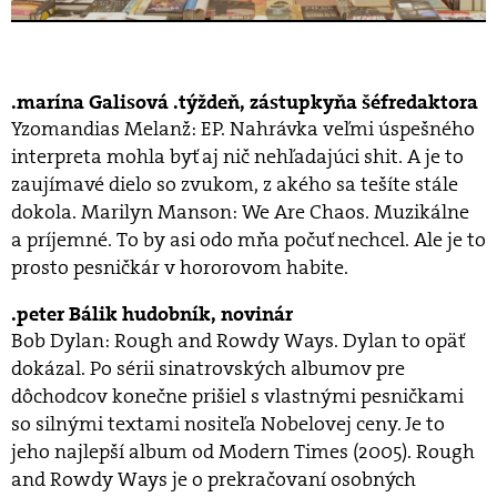
marína Galisová .týždeň, zástupkyňa šéfredaktora
Yzomandias Melanž: EP. Nahrávka veľmi úspešného
interpreta mohla byť aj nič nehľadajúci shit. A je to
zaujímavé dielo so zvukom, z akého sa tešíte stále
dokola. Marilyn Manson: We Are Chaos. Muzikálne
a príjemné. To by asi odo mňa počuť nechcel. Ale je to
prosto pesničkár v hororovom habite.
peter Bálik hudobník, novinár
Bob Dylan: Rough and Rowdy Ways. Dylan to opäť
dokázal. Po sérii sinatrovských albumov pre
dôchodcov konečne prišiel s vlastnými pesničkami
so silnými textami nositeľa Nobelovej ceny. Je to
jeho najlepší album od Modern Times (2005). Rough
and Rowdy Ways je o prekračovaní osobných