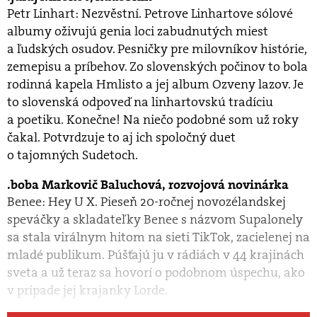
Petr Linhart: Nezvěstní. Petrove Linhartove sólové
albumy oživujú genia loci zabudnutých miest
a ľudských osudov. Pesničky pre milovníkov histórie,
zemepisu a príbehov. Zo slovenských počinov to bola
rodinná kapela Hmlisto a jej album Ozveny lazov. Je
to slovenská odpoveď na linhartovskú tradíciu
a poe­tiku. Konečne! Na niečo podobné som už roky
čakal. Potvrdzuje to aj ich spoločný duet
o tajomných Sudetoch.
boba Markovič Baluchová, rozvojová novinárka
Benee: Hey U X. Pieseň 20-ročnej novozélandskej
speváčky a skladateľky Benee s názvom Supalonely
sa stala virálnym hitom na sieti TikTok, zacielenej na
mladé publikum. Púšťajú ju v rádiách v 44 krajinách
sveta a už teraz sa hovorí o podobnom úspechu, ako
v prípade jej krajanky Lorde.