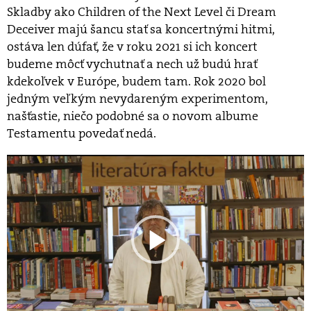
Skladby ako Children of the Next Level či Dream
Deceiver majú šancu stať sa koncertnými hitmi,
ostáva len dúfať, že v roku 2021 si ich koncert
budeme môcť vychutnať a nech už budú hrať
kdekoľvek v Európe, budem tam. Rok 2020 bol
jedným veľkým nevydareným experimentom,
našťastie, niečo podobné sa o novom albume
Testamentu povedať nedá.