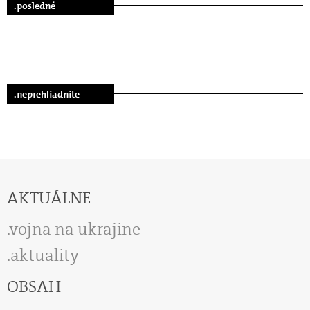
.posledné
.neprehliadnite
AKTUÁLNE
vojna na ukrajine
aktuality
OBSAH