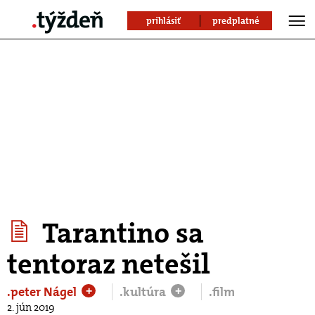
prihlásiť
predplatné
Tarantino sa
tentoraz netešil
.peter Nágel
.kultúra
.film
+
+
2. jún 2019