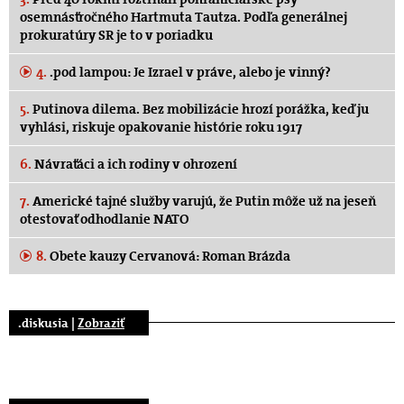
osemnásťročného Hartmuta Tautza. Podľa generálnej
prokuratúry SR je to v poriadku
4.
.pod lampou: Je Izrael v práve, alebo je vinný?
5.
Putinova dilema. Bez mobilizácie hrozí porážka, keď ju
vyhlási, riskuje opakovanie histórie roku 1917
6.
Návraťáci a ich rodiny v ohrození
7.
Americké tajné služby varujú, že Putin môže už na jeseň
otestovať odhodlanie NATO
8.
Obete kauzy Cervanová: Roman Brázda
.diskusia |
Zobraziť