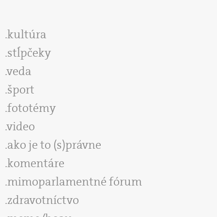
kultúra
stĺpčeky
veda
šport
fototémy
video
ako je to (s)právne
komentáre
mimoparlamentné fórum
zdravotníctvo