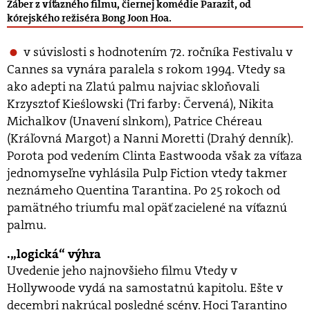
Záber z víťazného filmu, čiernej komédie Parazit, od
kórejského režiséra Bong Joon Hoa.
v súvislosti s hodnotením 72. ročníka Festivalu v
Cannes sa vynára paralela s rokom 1994. Vtedy sa
ako adepti na Zlatú palmu najviac skloňovali
Krzysztof Kieślowski (Tri farby: Červená), Nikita
Michalkov (Unavení slnkom), Patrice Chéreau
(Kráľovná Margot) a Nanni Moretti (Drahý denník).
Porota pod vedením Clinta Eastwooda však za víťaza
jednomyseľne vyhlásila Pulp Fiction vtedy takmer
neznámeho Quentina Tarantina. Po 25 rokoch od
pamätného triumfu mal opäť zacielené na víťaznú
palmu.
„logická“ výhra
Uvedenie jeho najnovšieho filmu Vtedy v
Hollywoode vydá na samostatnú kapitolu. Ešte v
decembri nakrúcal posledné scény. Hoci Tarantino