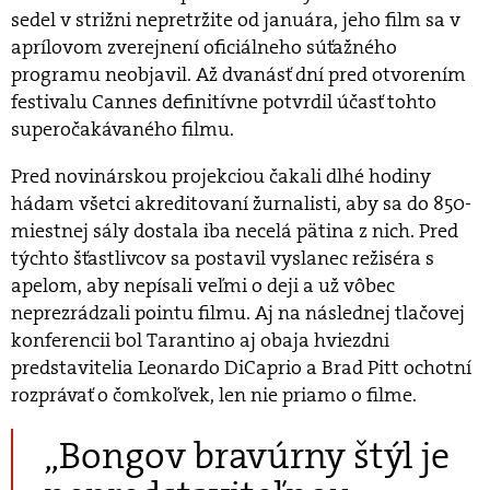
sedel v strižni nepretržite od januára, jeho film sa v
aprílovom zverejnení oficiálneho súťažného
programu neobjavil. Až dvanásť dní pred otvorením
festivalu Cannes definitívne potvrdil účasť tohto
superočakávaného filmu.
Pred novinárskou projekciou čakali dlhé hodiny
hádam všetci akreditovaní žurnalisti, aby sa do 850-
miestnej sály dostala iba necelá pätina z nich. Pred
týchto šťastlivcov sa postavil vyslanec režiséra s
apelom, aby nepísali veľmi o deji a už vôbec
neprezrádzali pointu filmu. Aj na následnej tlačovej
konferencii bol Tarantino aj obaja hviezdni
predstavitelia Leonardo DiCaprio a Brad Pitt ochotní
rozprávať o čomkoľvek, len nie priamo o filme.
„Bongov bravúrny štýl je