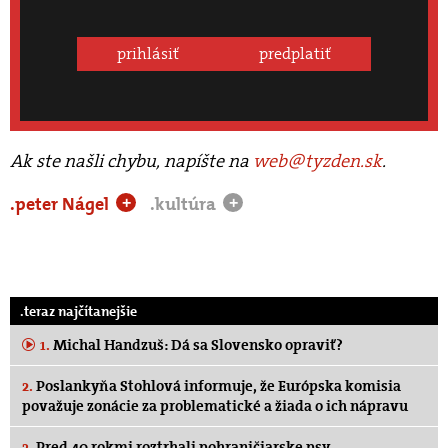
prihlásiť
predplatiť
Ak ste našli chybu, napíšte na
web@tyzden.sk
.
.peter Nágel
.kultúra
+
+
.teraz najčítanejšie
1.
Michal Handzuš: Dá sa Slovensko opraviť?
2.
Poslankyňa Stohlová informuje, že Európska komisia
považuje zonácie za problematické a žiada o ich nápravu
3.
Pred 40 rokmi roztrhali pohraničiarske psy