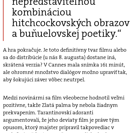
nepredstaviteľnou
kombináciou
hitchcockovských obrazov
a buňuelovskej poetiky.“
A hra pokračuje. Je toto definitívny tvar filmu alebo
sa do distribúcie (u nás 8. augusta) dostane iná,
skrátená verzia? V Cannes mala snímka 161 minút,
ale ohromné množstvo dialógov možno upraviť tak,
aby šokujúci záver vôbec neutrpel.
Medzi novinármi sa film všeobecne hodnotil veľmi
pozitívne, takže Zlatá palma by nebola žiadnym
prekvapením. Tarantinovskí adoranti
argumentovali, že jeho deviaty film je práve tým
opusom, ktorý majster pripravil takpovediac v