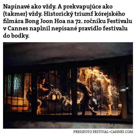
Napínavé ako vždy. A prekvapujúce ako
(takmer) vždy. Historický triumf kórejského
filmára Bong Joon Hoa na 72. ročníku Festivalu
v Cannes naplnil nepísané pravidlo festivalu
do bodky.
PRESSFOTO FESTIVAL–CANNES.COM