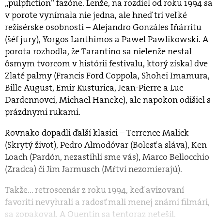
„pulpfiction“ fazóne. Lenže, na rozdiel od roku 1994 sa
v porote vynímala nie jedna, ale hneď tri veľké
režisérske osobnosti – Alejandro Gonzáles Iňárritu
(šéf jury), Yorgos Lanthimos a Pawel Pawlikowski. A
porota rozhodla, že Tarantino sa nielenže nestal
ôsmym tvorcom v histórii festivalu, ktorý získal dve
Zlaté palmy (Francis Ford Coppola, Shohei Imamura,
Bille August, Emir Kusturica, Jean-Pierre a Luc
Dardennovci, Michael Haneke), ale napokon odišiel s
prázdnymi rukami.
Rovnako dopadli ďalší klasici – Terrence Malick
(Skrytý život), Pedro Almodóvar (Bolesť a sláva), Ken
Loach (Pardón, nezastihli sme vás), Marco Bellocchio
(Zradca) či Jim Jarmusch (Mŕtvi nezomierajú).
Takže... retroscenár z roku 1994, keď avizovaní
favoriti nevyhrali a radosť mali menej známi filmári,
sa zopakoval. A Quentin sa tentoraz netešil.