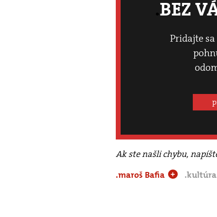
BEZ V
Pridajte sa
pohnú
odom
p
Ak ste našli chybu, napíš
.maroš Bafia
.kultúr
+