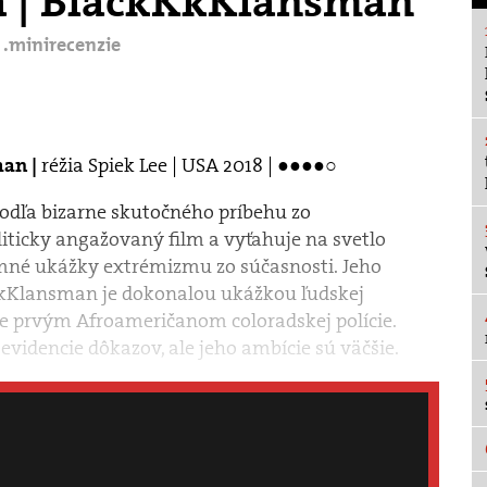
a | BlackKkKlansman
.minirecenzie
réžia Spiek Lee | USA 2018 | ●●●●○
an |
 podľa bizarne skutočného príbehu zo
iticky angažovaný film a vyťahuje na svetlo
emné ukážky extrémizmu zo súčasnosti. Jeho
kKlansman je dokonalou ukážkou ľudskej
je prvým Afroameričanom coloradskej polície.
evidencie dôkazov, ale jeho ambície sú väčšie.