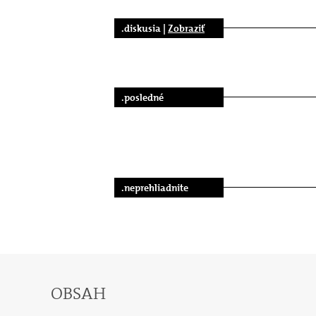
.diskusia |
Zobraziť
.posledné
.neprehliadnite
OBSAH