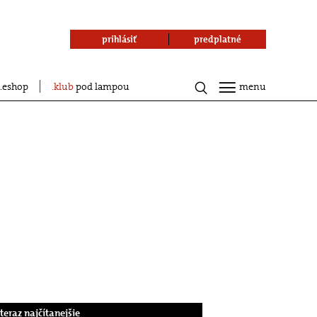
prihlásiť
predplatné
eshop
klub
pod lampou
menu
.teraz najčítanejšie