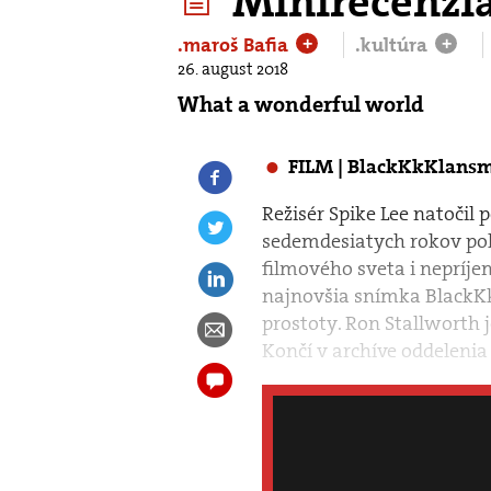
Minirecenzi
.maroš Bafia
.kultúra
+
+
26. august 2018
What a wonderful world
FILM | BlackKkKlansm
Režisér Spike Lee natočil
sedemdesiatych rokov pol
filmového sveta i nepríj
najnovšia snímka BlackK
prostoty. Ron Stallworth 
Končí v archíve oddelenia 