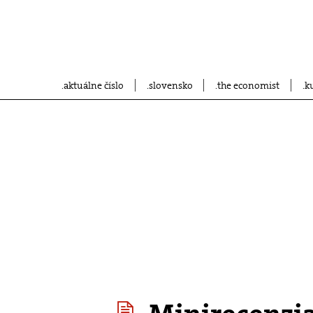
aktuálne číslo
slovensko
the economist
k