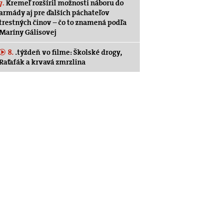
7.
Kremeľ rozšíril možnosti náboru do
armády aj pre ďalších páchateľov
trestných činov – čo to znamená podľa
Maríny Gálisovej
8.
.týždeň vo filme: Školské drogy,
Raťafák a krvavá zmrzlina