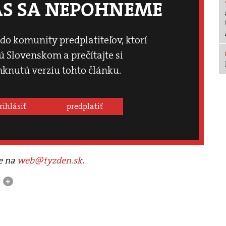
ÁS SA NEPOHNEME
 do komunity predplatiteľov, ktorí
 Slovenskom a prečítajte si
knutú verziu tohto článku.
rihlásiť
predplatiť
te na
web@tyzden.sk
.
a
+