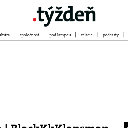
ultúra
spoločnosť
pod lampou
relácie
podcasty