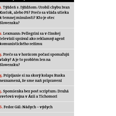
1.
Týždeň s .týždňom: Urobil chybu Ivan
Korčok, alebo PS? Prečo sa vláda utieka
k temnej minulosti? Kto je otec
Slovenska?
2.
Lexmann: Pellegrini sa v čínskej
televízii správal ako reklamný agent
komunistického režimu
3.
Prečo sa v horúcom počasí spomaľujú
vlaky? A je to problém len na
Slovensku?
4.
Pripíjanie si na skorý kolaps Ruska
neznamená, že sme naň pripravení
5.
Spomienka bez post scriptum: Druhá
svetová vojna v Ázii a Tichomorí
6.
Fedor Gál: Nádych – výdych