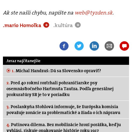
Ak ste našli chybu, napíšte na
web@tyzden.sk
.
.mario Homolka
.kultúra
+
+
.teraz najčítanejšie
1.
Michal Handzuš: Dá sa Slovensko opraviť?
2.
Pred 40 rokmi roztrhali pohraničiarske psy
osemnásťročného Hartmuta Tautza. Podľa generálnej
prokuratúry SR je to v poriadku
3.
Poslankyňa Stohlová informuje, že Európska komisia
považuje zonácie za problematické a žiada o ich nápravu
4.
Putinova dilema. Bez mobilizácie hrozí porážka, keď ju
vyhlási, riskuje opakovanie histórie roku 1917