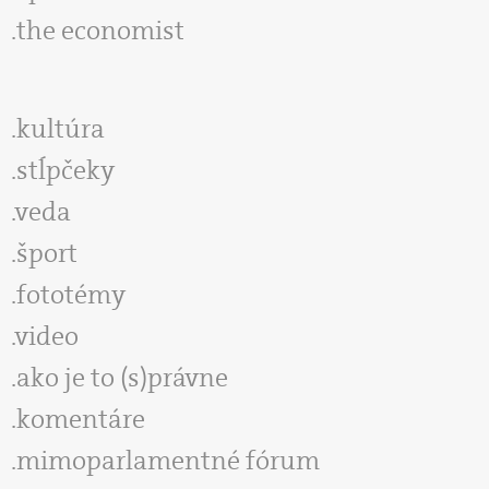
the economist
kultúra
stĺpčeky
veda
šport
fototémy
video
ako je to (s)právne
komentáre
mimoparlamentné fórum