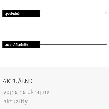
.posledné
.neprehliadnite
AKTUÁLNE
vojna na ukrajine
aktuality