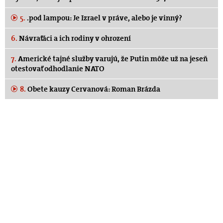
5.
.pod lampou: Je Izrael v práve, alebo je vinný?
6.
Návraťáci a ich rodiny v ohrození
7.
Americké tajné služby varujú, že Putin môže už na jeseň
otestovať odhodlanie NATO
8.
Obete kauzy Cervanová: Roman Brázda