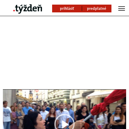
prihlásiť
predplatné