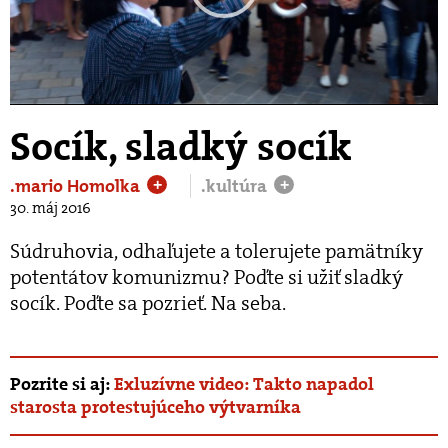
Play
Video
Socík, sladký socík
.mario Homolka
.kultúra
+
+
30. máj 2016
Súdruhovia, odhaľujete a tolerujete pamätníky
potentátov komunizmu? Poďte si užiť sladký
socík. Poďte sa pozrieť. Na seba.
Pozrite si aj:
Exluzívne video: Takto napadol
starosta protestujúceho výtvarníka