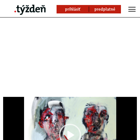
prihlásiť
predplatné