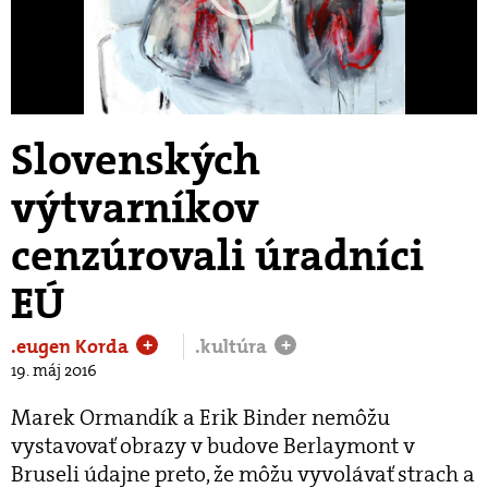
Play
Video
Slovenských
výtvarníkov
cenzúrovali úradníci
EÚ
.eugen Korda
.kultúra
+
+
19. máj 2016
Marek Ormandík a Erik Binder nemôžu
vystavovať obrazy v budove Berlaymont v
Bruseli údajne preto, že môžu vyvolávať strach a