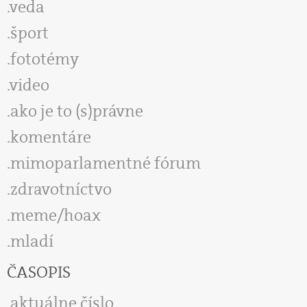
veda
šport
fototémy
video
ako je to (s)právne
komentáre
mimoparlamentné fórum
zdravotníctvo
meme/hoax
mladí
ČASOPIS
aktuálne číslo