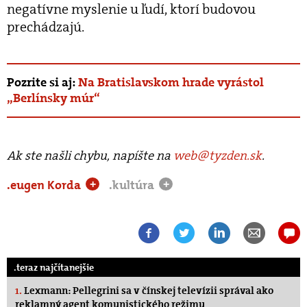
negatívne myslenie u ľudí, ktorí budovou
prechádzajú.
Pozrite si aj:
Na Bratislavskom hrade vyrástol
„Berlínsky múr“
Ak ste našli chybu, napíšte na
web@tyzden.sk
.
.eugen Korda
.kultúra
+
+
.teraz najčítanejšie
1.
Lexmann: Pellegrini sa v čínskej televízii správal ako
reklamný agent komunistického režimu