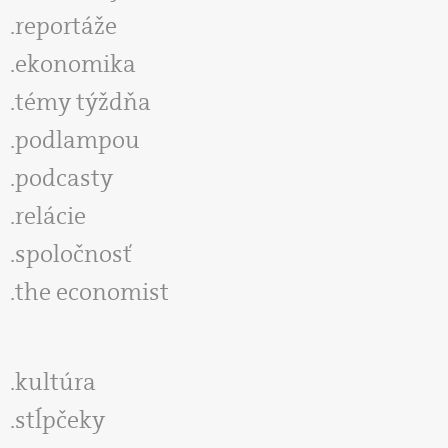
reportáže
ekonomika
témy týždňa
podlampou
podcasty
relácie
spoločnosť
the economist
kultúra
stĺpčeky