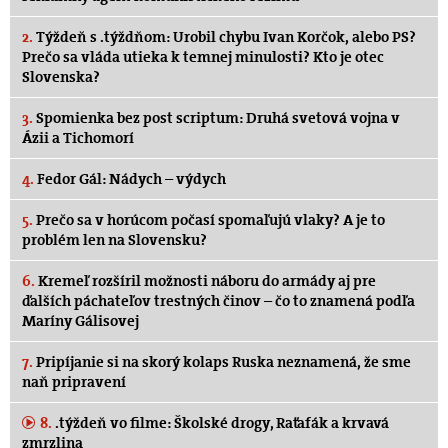
2.
Týždeň s .týždňom: Urobil chybu Ivan Korčok, alebo PS?
Prečo sa vláda utieka k temnej minulosti? Kto je otec
Slovenska?
3.
Spomienka bez post scriptum: Druhá svetová vojna v
Ázii a Tichomorí
4.
Fedor Gál: Nádych – výdych
5.
Prečo sa v horúcom počasí spomaľujú vlaky? A je to
problém len na Slovensku?
6.
Kremeľ rozšíril možnosti náboru do armády aj pre
ďalších páchateľov trestných činov – čo to znamená podľa
Maríny Gálisovej
7.
Pripíjanie si na skorý kolaps Ruska neznamená, že sme
naň pripravení
8.
.týždeň vo filme: Školské drogy, Raťafák a krvavá
zmrzlina