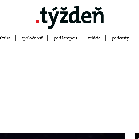
ultúra
spoločnosť
pod lampou
relácie
podcasty