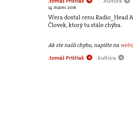
.tomáš Prištiak
.kultúra
+
+
14. marec 2016
Včera dostal cenu Radio_Head A
Človek, ktorý tu stále chýba.
Ak ste našli chybu, napíšte na
web@
.tomáš Prištiak
.kultúra
+
+