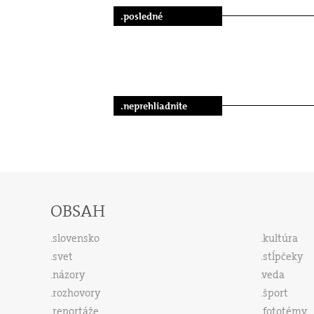
.posledné
.neprehliadnite
OBSAH
slovensko
kultúra
svet
stĺpčeky
názory
veda
rozhovory
šport
reportáže
fototémy