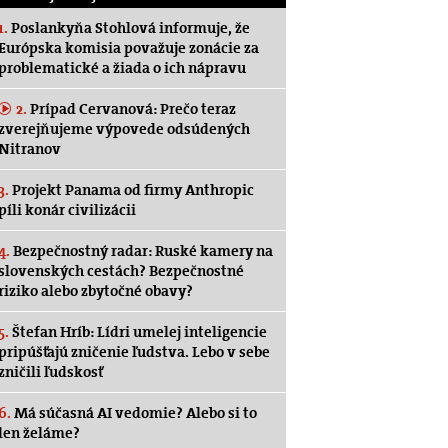
1.
Poslankyňa Stohlová informuje, že
Európska komisia považuje zonácie za
problematické a žiada o ich nápravu
2.
Prípad Cervanová: Prečo teraz
zverejňujeme výpovede odsúdených
Nitranov
3.
Projekt Panama od firmy Anthropic
píli konár civilizácii
4.
Bezpečnostný radar: Ruské kamery na
slovenských cestách? Bezpečnostné
riziko alebo zbytočné obavy?
5.
Štefan Hríb: Lídri umelej inteligencie
pripúšťajú zničenie ľudstva. Lebo v sebe
zničili ľudskosť
6.
Má súčasná AI vedomie? Alebo si to
len želáme?