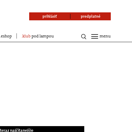
prihlásiť
predplatné
eshop
klub
pod lampou
menu
.teraz najčítanejšie