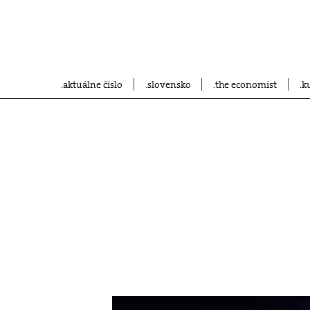
aktuálne číslo
slovensko
the economist
k