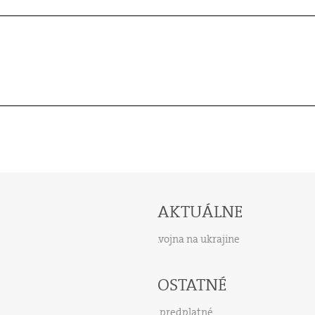
AKTUÁLNE
vojna na ukrajine
OSTATNÉ
predplatné