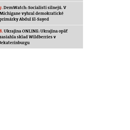
7.
DemWatch: Socialisti silnejú. V
Michigane vyhral demokratické
primárky Abdul El-Sayed
8.
Ukrajina ONLINE: Ukrajina opäť
zasiahla sklad Wildberries v
Jekaterinburgu