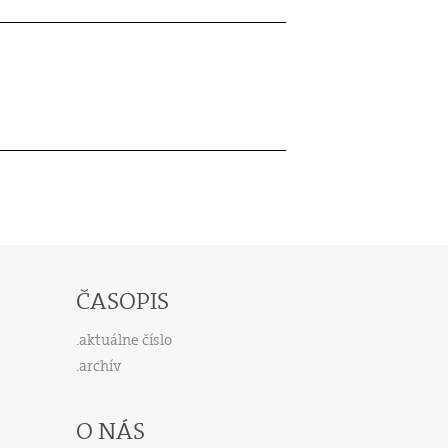
ČASOPIS
aktuálne číslo
archív
O NÁS