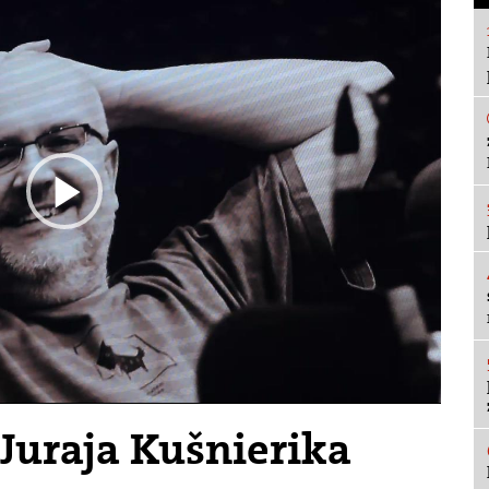
Play
Video
Juraja Kušnierika