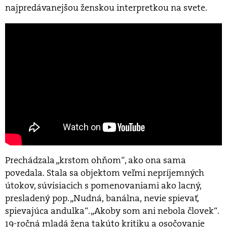
najpredávanejšou ženskou interpretkou na svete.
Prechádzala „krstom ohňom“, ako ona sama
povedala. Stala sa objektom veľmi nepríjemných
útokov, súvisiacich s pomenovaniami ako lacný,
presladený pop. „Nudná, banálna, nevie spievať,
spievajúca andulka“. „Akoby som ani nebola človek“.
19-ročná mladá žena takúto kritiku a osočovanie