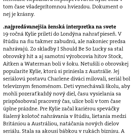
tom čase všadeprítomnou hviezdou. Dokument o
nej je krásny.
najpredávanejšia ženská interpretka na svete
19-ročná Kylie priletí do Londýna nahrať pieseň. V
štúdiu na ňu takmer zabudnú, ale nakoniec predsa
nahrávajú. Zo skladby I Should Be So Lucky sa stal
obrovský hit a aj samotní výrobcovia hitov Stock,
Aitken a Waterman boli v šoku. Netušili o obrovskej
popularite Kylie, ktorú si priniesla z Austrálie. Jej
seriálovú postavu Charlene diváci milovali, seriál bol
televíznym fenoménom. Deti vynechávali školu, aby
mohli pozerať každý nový diel, času vysielania sa
prispôsoboval pracovný čas, ulice boli v tom čase
úplne prázdne. Pre Kylie začal kariérou speváčky
šialený kolotoč nahrávania v štúdiu, lietania medzi
Britániou a Austráliou, natáčania nových dielov
seriálu. Stala sa akousi bábkou v rukách biznisu. A