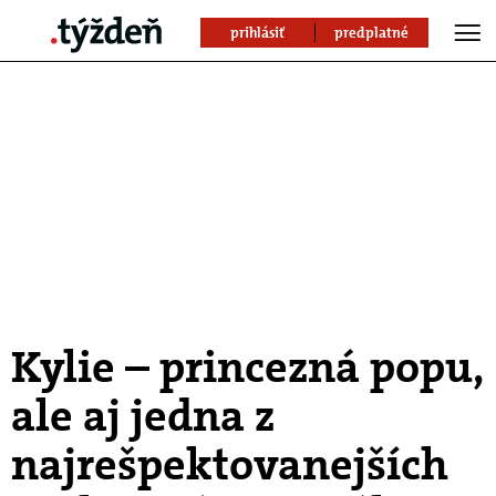
prihlásiť
predplatné
Kylie – princezná popu,
ale aj jedna z
najrešpektovanejších