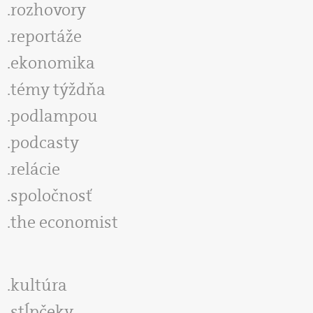
rozhovory
reportáže
ekonomika
témy týždňa
podlampou
podcasty
relácie
spoločnosť
the economist
kultúra
stĺpčeky