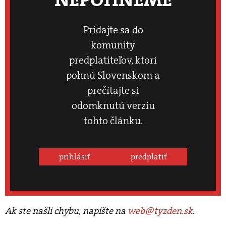
Pridajte sa do
komunity
predplatiteľov, ktorí
pohnú Slovenskom a
prečítajte si
odomknutú verziu
tohto článku.
prihlásiť
predplatiť
Ak ste našli chybu, napíšte na
web@tyzden.sk
.