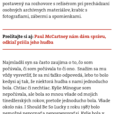
postavený na rozhovore s režisérom pri prechádzaní
osobných archívnych materiálov, krabíc s
fotografiami, zábermi a spomienkami.
Prečítajte si aj:
Paul McCartney nám dáva správu,
odkiaľ prišla jeho hudba
Najmladší syn sa často zaujíma o to, čo som
počúvala, či som počúvala to či ono. Snažím sa mu
vždy vysvetliť, že sa mi ťažko odpovedá, lebo to bolo
kedysi aj tak, že niektorá hudba s nami jednoducho
bola. Chtiac či nechtiac. Kylie Minogue som
nepočúvala, ale bola so mnou všade od mojich
tínedžerských rokov, pretože jednoducho bola. Všade
okolo nás. I Should Be So Lucky z roku 1987 bolo
nemožné nepoznať a nepospevovať si. Kylie bola v