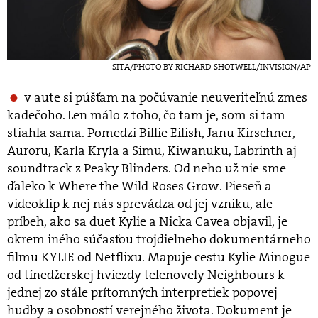
SITA/PHOTO BY RICHARD SHOTWELL/INVISION/AP
v aute si púšťam na počúvanie neuveriteľnú zmes
kadečoho. Len málo z toho, čo tam je, som si tam
stiahla sama. Pomedzi Billie Eilish, Janu Kirschner,
Auroru, Karla Kryla a Simu, Kiwanuku, Labrinth aj
soundtrack z Peaky Blinders. Od neho už nie sme
ďaleko k Where the Wild Roses Grow. Pieseň a
videoklip k nej nás sprevádza od jej vzniku, ale
príbeh, ako sa duet Kylie a Nicka Cavea objavil, je
okrem iného súčasťou trojdielneho dokumentárneho
filmu KYLIE od Netflixu. Mapuje cestu Kylie Minogue
od tínedžerskej hviezdy telenovely Neighbours k
jednej zo stále prítomných interpretiek popovej
hudby a osobností verejného života. Dokument je