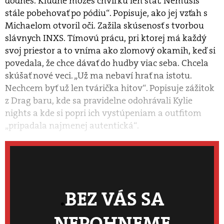
dodnes. Kľudne môžeš chvíľku len stáť. Nemusíš
stále pobehovať po pódiu“. Popisuje, ako jej vzťah s
Michaelom otvoril oči. Zažila skúsenosť s tvorbou
slávnych INXS. Tímovú prácu, pri ktorej má každý
svoj priestor a to vníma ako zlomový okamih, keď si
povedala, že chce dávať do hudby viac seba. Chcela
skúšať nové veci. „Už ma nebaví hrať na istotu.
Nechcem byť už len tvárička hitov“. Popisuje zážitok
z Drag baru, kde sa pravidelne odohrávali Kylie
nights a kde si popri ich vystúpeniam a outfitom
„pripadala najmenej autentická“.
BEZ VÁS SA
NEPOHNEME