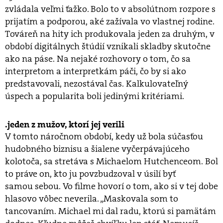
zvládala veľmi ťažko. Bolo to v absolútnom rozpore s
prijatím a podporou, aké zažívala vo vlastnej rodine.
Továreň na hity ich produkovala jeden za druhým, v
období digitálnych štúdií vznikali skladby skutočne
ako na páse. Na nejaké rozhovory o tom, čo sa
interpretom a interpretkám páči, čo by si ako
predstavovali, nezostával čas. Kalkulovateľný
úspech a popularita boli jedinými kritériami.
jeden z mužov, ktorí jej verili
V tomto náročnom období, kedy už bola súčasťou
hudobného biznisu a šialene vyčerpávajúceho
kolotoča, sa stretáva s Michaelom Hutchenceom. Bol
to práve on, kto ju povzbudzoval v úsilí byť
samou sebou. Vo filme hovorí o tom, ako si v tej dobe
hlasovo vôbec neverila. „Maskovala som to
tancovaním. Michael mi dal radu, ktorú si pamätám