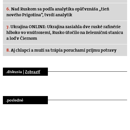
6.
Nad Ruskom sa podľa analytika opäť vznáša „tieň
nového Prigožina“, tvrdí analytik
7.
Ukrajina ONLINE: Ukrajina zasiahla dve ruské rafinérie
hlboko vo vnútrozemí, Rusko útočilo na železničnú stanicu
a loď v Čiernom
8.
Aj chlapci a muži sa trápia poruchami príjmu potravy
.diskusia |
Zobraziť
.posledné