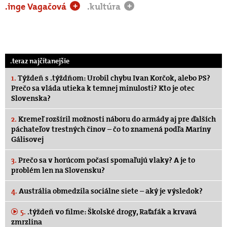
.inge Vagačová
.kultúra
+
+
.teraz najčítanejšie
1.
Týždeň s .týždňom: Urobil chybu Ivan Korčok, alebo PS?
Prečo sa vláda utieka k temnej minulosti? Kto je otec
Slovenska?
2.
Kremeľ rozšíril možnosti náboru do armády aj pre ďalších
páchateľov trestných činov – čo to znamená podľa Maríny
Gálisovej
3.
Prečo sa v horúcom počasí spomaľujú vlaky? A je to
problém len na Slovensku?
4.
Austrália obmedzila sociálne siete – aký je výsledok?
5.
.týždeň vo filme: Školské drogy, Raťafák a krvavá
zmrzlina