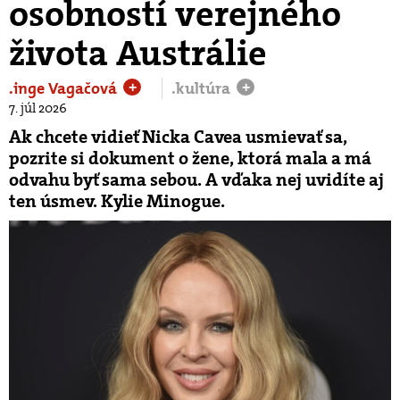
osobností verejného
života Austrálie
.inge Vagačová
.kultúra
+
+
7. júl 2026
Ak chcete vidieť Nicka Cavea usmievať sa,
pozrite si dokument o žene, ktorá mala a má
odvahu byť sama sebou. A vďaka nej uvidíte aj
ten úsmev. Kylie Minogue.