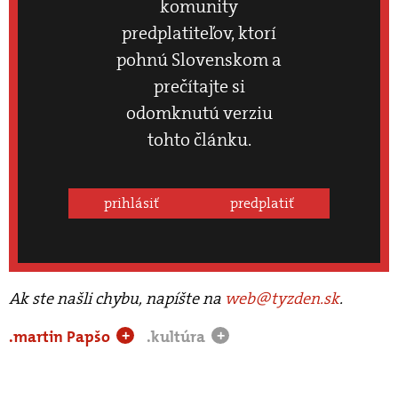
komunity
predplatiteľov, ktorí
pohnú Slovenskom a
prečítajte si
odomknutú verziu
tohto článku.
prihlásiť
predplatiť
Ak ste našli chybu, napíšte na
web@tyzden.sk
.
.martin Papšo
.kultúra
+
+