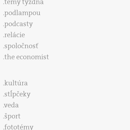
témy týždňa
podlampou
podcasty
relácie
spoločnosť
the economist
kultúra
stĺpčeky
veda
šport
fototémy