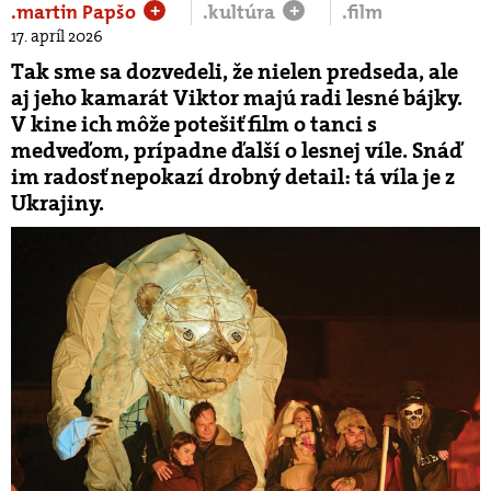
.martin Papšo
.kultúra
.film
+
+
17. apríl 2026
Tak sme sa dozvedeli, že nielen predseda, ale
aj jeho kamarát Viktor majú radi lesné bájky.
V kine ich môže potešiť film o tanci s
medveďom, prípadne ďalší o lesnej víle. Snáď
im radosť nepokazí drobný detail: tá víla je z
Ukrajiny.