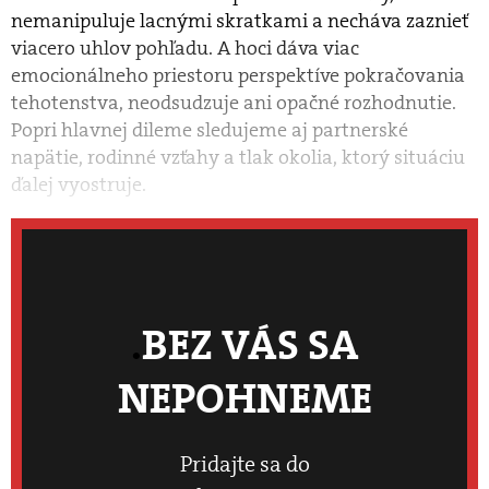
nemanipuluje lacnými skratkami a necháva zaznieť
viacero uhlov pohľadu. A hoci dáva viac
emocionálneho priestoru perspektíve pokračovania
tehotenstva, neodsudzuje ani opačné rozhodnutie.
Popri hlavnej dileme sledujeme aj partnerské
napätie, rodinné vzťahy a tlak okolia, ktorý situáciu
ďalej vyostruje.
BEZ VÁS SA
NEPOHNEME
Pridajte sa do