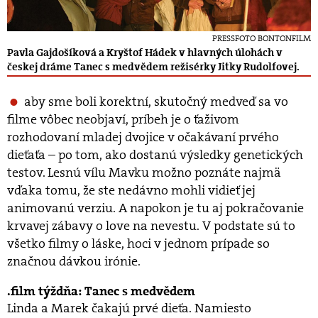
PRESSFOTO BONTONFILM
Pavla Gajdošíková a Kryštof Hádek v hlavných úlohách v
českej dráme Tanec s medvědem režisérky Jitky Rudolfovej.
aby sme boli korektní, skutočný medveď sa vo
filme vôbec neobjaví, príbeh je o ťaživom
rozhodovaní mladej dvojice v očakávaní prvého
dieťaťa – po tom, ako dostanú výsledky genetických
testov. Lesnú vílu Mavku možno poznáte najmä
vďaka tomu, že ste nedávno mohli vidieť jej
animovanú verziu. A napokon je tu aj pokračovanie
krvavej zábavy o love na nevestu. V podstate sú to
všetko filmy o láske, hoci v jednom prípade so
značnou dávkou irónie.
film týždňa: Tanec s medvědem
Linda a Marek čakajú prvé dieťa. Namiesto