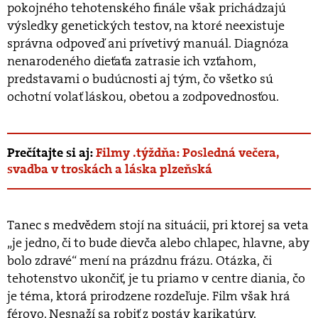
pokojného tehotenského finále však prichádzajú
výsledky genetických testov, na ktoré neexistuje
správna odpoveď ani prívetivý manuál. Diagnóza
nenarodeného dieťaťa zatrasie ich vzťahom,
predstavami o budúcnosti aj tým, čo všetko sú
ochotní volať láskou, obetou a zodpovednosťou.
Prečítajte si aj:
Filmy .týždňa: Posledná večera,
svadba v troskách a láska plzeňská
Tanec s medvědem stojí na situácii, pri ktorej sa veta
„je jedno, či to bude dievča alebo chlapec, hlavne, aby
bolo zdravé“ mení na prázdnu frázu. Otázka, či
tehotenstvo ukončiť, je tu priamo v centre diania, čo
je téma, ktorá prirodzene rozdeľuje. Film však hrá
férovo. Nesnaží sa robiť z postáv karikatúry,