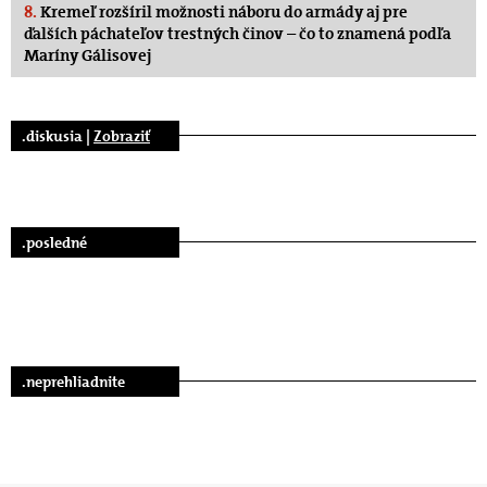
8.
Kremeľ rozšíril možnosti náboru do armády aj pre
ďalších páchateľov trestných činov – čo to znamená podľa
Maríny Gálisovej
.diskusia |
Zobraziť
.posledné
.neprehliadnite