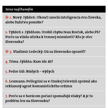
.teraz najčítanejšie
1.
Nový .týždeň: Ukončí umelá inteligencia éru človeka,
alebo ľudstvu pomôže?
2.
Týždeň s .týždňom: Urobil chybu Ivan Korčok, alebo PS?
Prečo sa vláda utieka k temnej minulosti? Kto je otec
Slovenska?
3.
Vladimír Ledecký: Dá sa Slovensko opraviť?
4.
Téma .týždňa: Kam ide AI?
5.
Fedor Gál: Nádych – výdych
6.
Lexmann: Pellegrini sa v čínskej televízii správal ako
reklamný agent komunistického režimu
7.
Prečo sa v horúcom počasí spomaľujú vlaky? A je to
problém len na Slovensku?