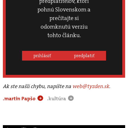
predplatiteľov, ktorí
pohnú Slovenskom a
prečítajte si
odomknutú verziu
tohto článku.
prihlásiť
predplatiť
Ak ste našli chybu, napíšte na
web@tyzden.sk
.
.martin Papšo
.kultúra
+
+