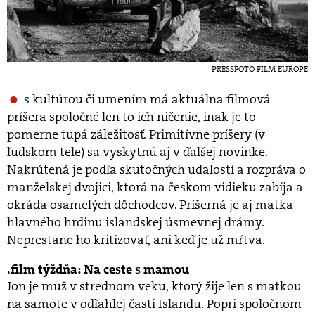
PRESSFOTO FILM EUROPE
s kultúrou či umením má aktuálna filmová
príšera spoločné len to ich ničenie, inak je to
pomerne tupá záležitosť. Primitívne príšery (v
ľudskom tele) sa vyskytnú aj v ďalšej novinke.
Nakrútená je podľa skutočných udalostí a rozpráva o
manželskej dvojici, ktorá na českom vidieku zabíja a
okráda osamelých dôchodcov. Príšerná je aj matka
hlavného hrdinu islandskej úsmevnej drámy.
Neprestane ho kritizovať, ani keď je už mŕtva.
film týždňa: Na ceste s mamou
Jon je muž v strednom veku, ktorý žije len s matkou
na samote v odľahlej časti Islandu. Popri spoločnom