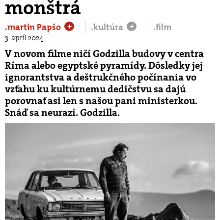
monštrá
.martin Papšo
.kultúra
.film
+
+
3. apríl 2024
V novom filme ničí Godzilla budovy v centra
Ríma alebo egyptské pyramídy. Dôsledky jej
ignorantstva a deštrukčného počínania vo
vzťahu ku kultúrnemu dedičstvu sa dajú
porovnať asi len s našou pani ministerkou.
Snáď sa neurazí. Godzilla.