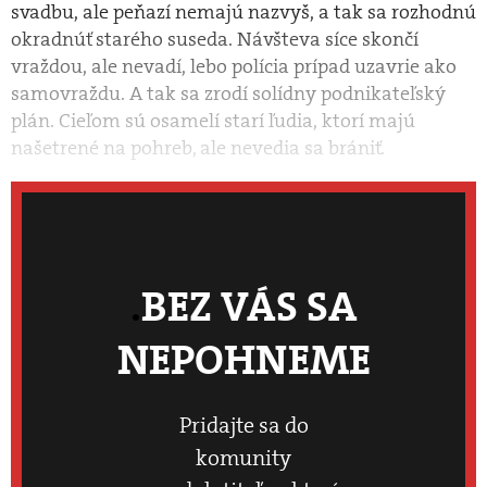
svadbu, ale peňazí nemajú nazvyš, a tak sa rozhodnú
okradnúť starého suseda. Návšteva síce skončí
vraždou, ale nevadí, lebo polícia prípad uzavrie ako
samovraždu. A tak sa zrodí solídny podnikateľský
plán. Cieľom sú osamelí starí ľudia, ktorí majú
našetrené na pohreb, ale nevedia sa brániť.
BEZ VÁS SA
NEPOHNEME
Pridajte sa do
komunity