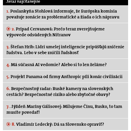
.teraz najčítanejšie
1.
Poslankyňa Stohlová informuje, že Európska komisia
považuje zonácie za problematické a žiada o ich nápravu
2.
Prípad Cervanová: Prečo teraz zverejňujeme
výpovede odsúdených Nitranov
3.
Štefan Hríb: Lídri umelej inteligencie pripúšťajú zničenie
ľudstva. Lebo v sebe zničili ľudskosť
4.
Má súčasná AI vedomie? Alebo si to len želáme?
5.
Projekt Panama od firmy Anthropic píli konár civilizácii
6.
Bezpečnostný radar: Ruské kamery na slovenských
cestách? Bezpečnostné riziko alebo zbytočné obavy?
7.
.týždeň Maríny Gálisovej: Milujeme Čínu, Rusko, to tam
musíte povedať!
8.
Vladimír Ledecký: Dá sa Slovensko opraviť?