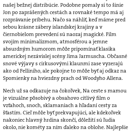
našej bežnej distribúcie. Podobne pomaly si to šinie
Jon po zaprášených cestách a rovnaké tempo má aj
rozprávanie príbehu. Načo sa náhliť, keď máme pred
sebou krásne zábery islandskej krajiny a v
čiernobielom prevedení sú naozaj magické. Film
svojím minimalizmom, atmosférou a jemne
absurdným humorom môže pripomínať klasika
americkej nezávislej scény Jima Jarmuscha. Občasné
snové výjavy s cirkusovými klaunmi zase vyzerajú
ako od Felliniho, ale pokojne to môže byť aj odkaz na
Spomienky na hviezdny prach od Woodyho Allena.
Nech už sa odkazuje na čokoľvek, Na ceste s mamou
je vizuálne pôsobivý a obsahovo citlivý film o
vzťahoch, snoch, sklamaniach a hľadaní cesty za
šťastím. Cieľ môže byť prekvapujúci, ale kdekoľvek
nakoniec hlavný hrdina skončí, dôležití sú ľudia
okolo, nie kométy za ním ďaleko na oblohe. Najlepšie