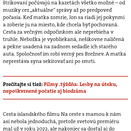
štrikovaní počúvajú na kazetách všetko možné – od
muziky cez „aktuálne“ správy až po predpoveď
počasia. Keď matka zomrie, Jon sa riadi jej pokynmi
a zoberie ju na miesto, kde chcela byť pochovaná.
Cesta za večným odpočinkom ale neprebieha v
truhle. Nebožka je vyobliekaná, nešikovne nalíčená
a pekne usadená na zadnom sedadle ich starého
auta. Spoločnosť im robí verný pes Brežnev. A matka
neprestáva syna sekírovať ani po smrti.
Prečítajte si tiež:
Filmy .týždňa: Lesby na úteku,
nepoškvrnené počatie aj biodráma
Cesta islandského filmu Na ceste s mamou k nám
asi nebola jednoduchá, pretože svetovú premiéru
mal už v roku 2022, ale nakoniec sa dostal aj do