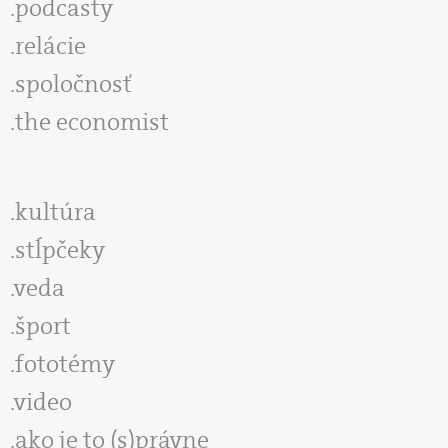
podcasty
relácie
spoločnosť
the economist
kultúra
stĺpčeky
veda
šport
fototémy
video
ako je to (s)právne