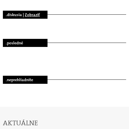
.diskusia |
Zobraziť
.posledné
.neprehliadnite
AKTUÁLNE