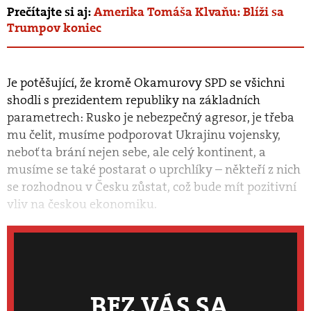
Prečítajte si aj:
Amerika Tomáša Klvaňu: Blíži sa
Trumpov koniec
Je potěšující, že kromě Okamurovy SPD se všichni
shodli s prezidentem republiky na základních
parametrech: Rusko je nebezpečný agresor, je třeba
mu čelit, musíme podporovat Ukrajinu vojensky,
neboť ta brání nejen sebe, ale celý kontinent, a
musíme se také postarat o uprchlíky – někteří z nich
se rozhodnou v Česku zůstat, což bude mít pozitivní
vliv na českou ekonomiku.
BEZ VÁS SA