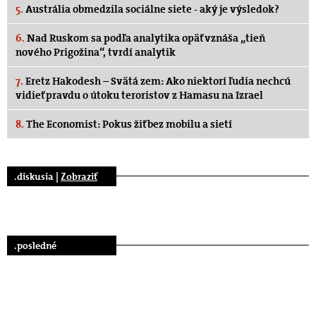
5.
Austrália obmedzila sociálne siete - aký je výsledok?
6.
Nad Ruskom sa podľa analytika opäť vznáša „tieň
nového Prigožina“, tvrdí analytik
7.
Eretz Hakodesh – Svätá zem: Ako niektorí ľudia nechcú
vidieť pravdu o útoku teroristov z Hamasu na Izrael
8.
The Economist: Pokus žiť bez mobilu a sietí
.diskusia |
Zobraziť
.posledné