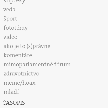
stĺpčeky
veda
šport
fototémy
video
ako je to (s)právne
komentáre
mimoparlamentné fórum
zdravotníctvo
meme/hoax
mladí
ČASOPIS