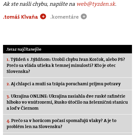
Ak ste našli chybu, napíšte na
web@tyzden.sk
.
.tomáš Klvaňa
.komentáre
+
+
.teraz najčítanejšie
1.
Týždeň s .týždňom: Urobil chybu Ivan Korčok, alebo PS?
Prečo sa vláda utieka k temnej minulosti? Kto je otec
Slovenska?
2.
Aj chlapci a muži sa trápia poruchami príjmu potravy
3.
Ukrajina ONLINE: Ukrajina zasiahla dve ruské rafinérie
hlboko vo vnútrozemí, Rusko útočilo na železničnú stanicu
a loď v Čiernom
4.
Prečo sa v horúcom počasí spomaľujú vlaky? A je to
problém len na Slovensku?