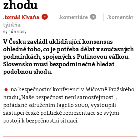
zhodu
.tomáš Klvaňa
.komentáre
.komentár
+
+
týždňa
23. jún 2023
V Česku zavládl uklidňující konsensus
ohledně toho, co je potřeba dělat v současných
podmínkách, spojených s Putinovou válkou.
Slovensko musí bezpodmínečně hledat
podobnou shodu.
na bezpečnostní konferenci v Míčovně Pražského
hradu „Naše bezpečnost není samozřejmost“,
pořádané sdružením Jagello 2000, vystoupili
zástupci české politické reprezentace se svými
postoji k bezpečnostní situaci.