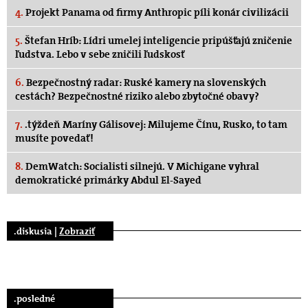
4.
Projekt Panama od firmy Anthropic píli konár civilizácii
5.
Štefan Hríb: Lídri umelej inteligencie pripúšťajú zničenie
ľudstva. Lebo v sebe zničili ľudskosť
6.
Bezpečnostný radar: Ruské kamery na slovenských
cestách? Bezpečnostné riziko alebo zbytočné obavy?
7.
.týždeň Maríny Gálisovej: Milujeme Čínu, Rusko, to tam
musíte povedať!
8.
DemWatch: Socialisti silnejú. V Michigane vyhral
demokratické primárky Abdul El-Sayed
.diskusia |
Zobraziť
.posledné