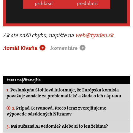
prihlásiť
predplatiť
Ak ste našli chybu, napíšte na
web@tyzden.sk
.
.tomáš Klvaňa
.komentáre
+
+
.teraz najčítanejšie
1.
Poslankyňa Stohlová informuje, že Európska komisia
považuje zonácie za problematické a žiada o ich nápravu
2.
Prípad Cervanová: Prečo teraz zverejňujeme
výpovede odsúdených Nitranov
3.
Má súčasná AI vedomie? Alebo si to len želáme?