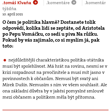
.tomáš Klvaňa
.komentáre
.komentár
+
+
týždňa
10. apríl 2021
O čem je politika hlavně? Dostanete tolik
odpovědí, kolika lidí se zeptáte, od Aristotela
po Pepu Vomáčku, co sedí u piva Na růžku.
Pokud by vás zajímalo, co si myslím já, pak
toto:
nejdůležitější charakteristikou politika-státníka
musí být spolehlivost. Má hrát na rovinu, nesmí se v
krizi rozpadnout na prvočinitele a musí mít jasno v
povinnostech k občanům. Nemusí být svatý ani
Mirek Dušín. Nemusím s ním ve všem souhlasit. Ale
ona základní důvěra by v jakési pomyslné smlouvě
mezi občanem a politikem měla být přítomna.