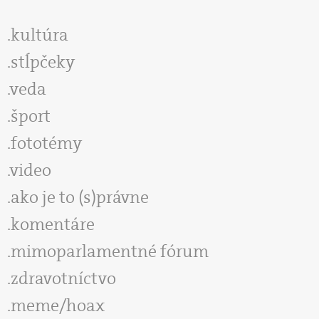
kultúra
stĺpčeky
veda
šport
fototémy
video
ako je to (s)právne
komentáre
mimoparlamentné fórum
zdravotníctvo
meme/hoax