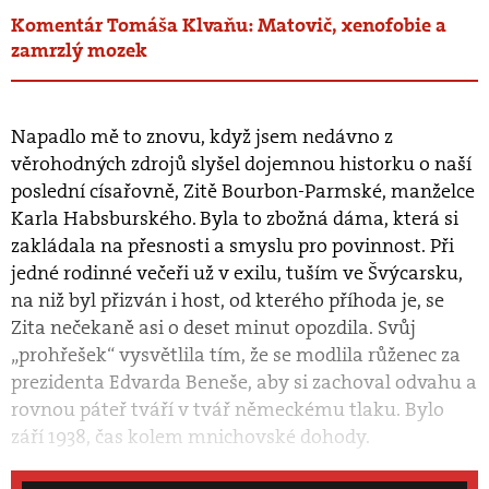
Komentár Tomáša Klvaňu: Matovič, xenofobie a
zamrzlý mozek
Napadlo mě to znovu, když jsem nedávno z
věrohodných zdrojů slyšel dojemnou historku o naší
poslední císařovně, Zitě Bourbon-Parmské, manželce
Karla Habsburského. Byla to zbožná dáma, která si
zakládala na přesnosti a smyslu pro povinnost. Při
jedné rodinné večeři už v exilu, tuším ve Švýcarsku,
na niž byl přizván i host, od kterého příhoda je, se
Zita nečekaně asi o deset minut opozdila. Svůj
„prohřešek“ vysvětlila tím, že se modlila růženec za
prezidenta Edvarda Beneše, aby si zachoval odvahu a
rovnou páteř tváří v tvář německému tlaku. Bylo
září 1938, čas kolem mnichovské dohody.