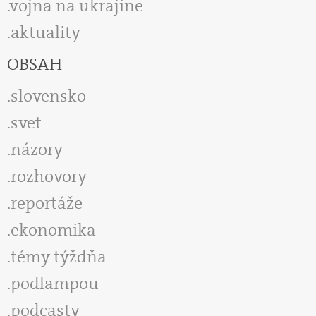
vojna na ukrajine
aktuality
OBSAH
slovensko
svet
názory
rozhovory
reportáže
ekonomika
témy týždňa
podlampou
podcasty