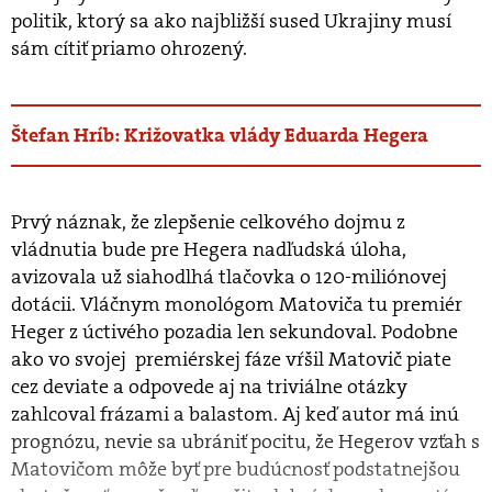
politik, ktorý sa ako najbližší sused Ukrajiny musí
sám cítiť priamo ohrozený.
Štefan Hríb: Križovatka vlády Eduarda Hegera
Prvý náznak, že zlepšenie celkového dojmu z
vládnutia bude pre Hegera nadľudská úloha,
avizovala už siahodlhá tlačovka o 120-miliónovej
dotácii. Vláčnym monológom Matoviča tu premiér
Heger z úctivého pozadia len sekundoval. Podobne
ako vo svojej premiérskej fáze vŕšil Matovič piate
cez deviate a odpovede aj na triviálne otázky
zahlcoval frázami a balastom. Aj keď autor má inú
prognózu, nevie sa ubrániť pocitu, že Hegerov vzťah s
Matovičom môže byť pre budúcnosť podstatnejšou