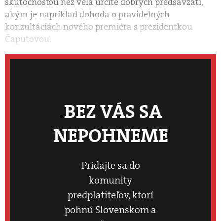
skutočnosťou než veľa určite dobrých predsavzatí,
akým je napríklad dohoda o pravidelných
konzultáciách nového premiéra s prezidentkou
Čaputovou.
BEZ VÁS SA
NEPOHNEME
Pridajte sa do
komunity
predplatiteľov, ktorí
pohnú Slovenskom a