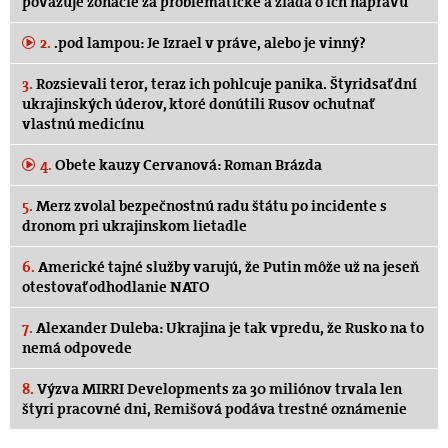
považuje zonácie za problematické a žiada o ich nápravu
2.
.pod lampou: Je Izrael v práve, alebo je vinný?
3.
Rozsievali teror, teraz ich pohlcuje panika. Štyridsať dní
ukrajinských úderov, ktoré donútili Rusov ochutnať
vlastnú medicínu
4.
Obete kauzy Cervanová: Roman Brázda
5.
Merz zvolal bezpečnostnú radu štátu po incidente s
dronom pri ukrajinskom lietadle
6.
Americké tajné služby varujú, že Putin môže už na jeseň
otestovať odhodlanie NATO
7.
Alexander Duleba: Ukrajina je tak vpredu, že Rusko na to
nemá odpovede
8.
Výzva MIRRI Developments za 30 miliónov trvala len
štyri pracovné dni, Remišová podáva trestné oznámenie