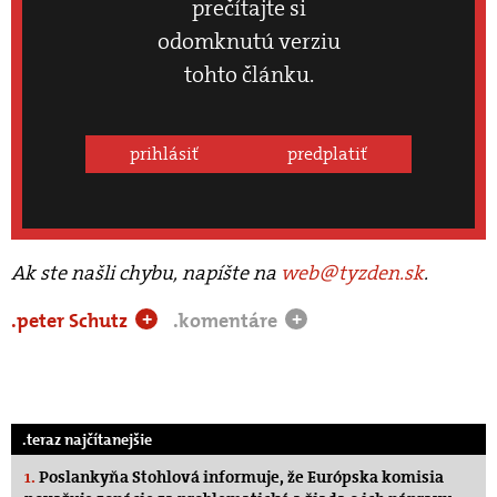
prečítajte si
odomknutú verziu
tohto článku.
prihlásiť
predplatiť
Ak ste našli chybu, napíšte na
web@tyzden.sk
.
.peter Schutz
.komentáre
+
+
.teraz najčítanejšie
1.
Poslankyňa Stohlová informuje, že Európska komisia