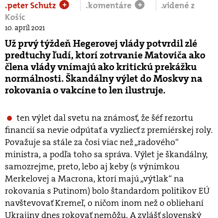
.peter Schutz
.komentáre
.videné z
+
+
Košíc
10. apríl 2021
Už prvý týždeň Hegerovej vlády potvrdil zlé
predtuchy ľudí, ktorí zotrvanie Matoviča ako
člena vlády vnímajú ako kritickú prekážku
normálnosti. Škandálny výlet do Moskvy na
rokovania o vakcíne to len ilustruje.
ten výlet dal svetu na známosť, že šéf rezortu
financií sa nevie odpútať a vyzliecť z premiérskej roly.
Považuje sa stále za čosi viac než „radového“
ministra, a podľa toho sa správa. Výlet je škandálny,
samozrejme, preto, lebo aj keby (s výnimkou
Merkelovej a Macrona, ktorí majú „výtlak“ na
rokovania s Putinom) bolo štandardom politikov EÚ
navštevovať Kremeľ, o ničom inom než o obliehaní
Ukrajiny dnes rokovať nemôžu. A zvlášť slovenský