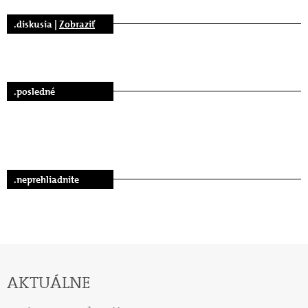
.diskusia |
Zobraziť
.posledné
.neprehliadnite
AKTUÁLNE