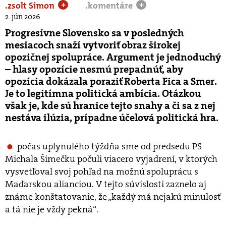
.zsolt Simon
.komentáre
+
+
2. jún 2026
Progresívne Slovensko sa v posledných
mesiacoch snaží vytvoriť obraz širokej
opozičnej spolupráce. Argument je jednoduchý
– hlasy opozície nesmú prepadnúť, aby
opozícia dokázala poraziť Roberta Fica a Smer.
Je to legitímna politická ambícia. Otázkou
však je, kde sú hranice tejto snahy a či sa z nej
nestáva ilúzia, prípadne účelová politická hra.
počas uplynulého týždňa sme od predsedu PS
Michala Šimečku počuli viacero vyjadrení, v ktorých
vysvetľoval svoj pohľad na možnú spoluprácu s
Maďarskou alianciou. V tejto súvislosti zaznelo aj
známe konštatovanie, že „každý má nejakú minulosť
a tá nie je vždy pekná“.