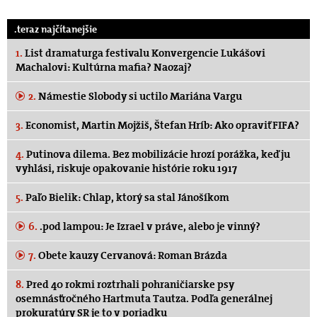
.teraz najčítanejšie
1.
List dramaturga festivalu Konvergencie Lukášovi
Machalovi: Kultúrna mafia? Naozaj?
2.
Námestie Slobody si uctilo Mariána Vargu
3.
Economist, Martin Mojžiš, Štefan Hríb: Ako opraviť FIFA?
4.
Putinova dilema. Bez mobilizácie hrozí porážka, keď ju
vyhlási, riskuje opakovanie histórie roku 1917
5.
Paľo Bielik: Chlap, ktorý sa stal Jánošíkom
6.
.pod lampou: Je Izrael v práve, alebo je vinný?
7.
Obete kauzy Cervanová: Roman Brázda
8.
Pred 40 rokmi roztrhali pohraničiarske psy
osemnásťročného Hartmuta Tautza. Podľa generálnej
prokuratúry SR je to v poriadku