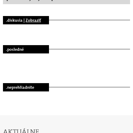
.diskusia |
Zobraziť
.posledné
.neprehliadnite
AKTUÁLNE