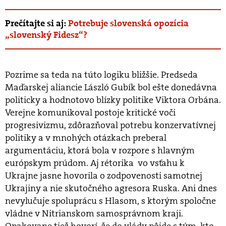
Prečítajte si aj:
Potrebuje slovenská opozícia
„slovenský Fidesz“?
Pozrime sa teda na túto logiku bližšie. Predseda
Maďarskej aliancie László Gubík bol ešte donedávna
politicky a hodnotovo blízky politike Viktora Orbána.
Verejne komunikoval postoje kritické voči
progresivizmu, zdôrazňoval potrebu konzervatívnej
politiky a v mnohých otázkach preberal
argumentáciu, ktorá bola v rozpore s hlavným
európskym prúdom. Aj rétorika vo vsťahu k
Ukrajne jasne hovorila o zodpovenosti samotnej
Ukrajiny a nie skutočného agresora Ruska. Ani dnes
nevylučuje spoluprácu s Hlasom, s ktorým spoločne
vládne v Nitrianskom samosprávnom kraji.