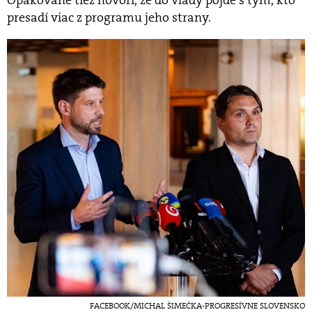
Opakovane tiež hovorí, že do vlády pôjde s tým, kto
presadí viac z programu jeho strany.
FACEBOOK/MICHAL ŠIMEČKA-PROGRESÍVNE SLOVENSKO