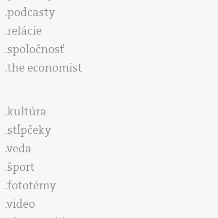
podcasty
relácie
spoločnosť
the economist
kultúra
stĺpčeky
veda
šport
fototémy
video