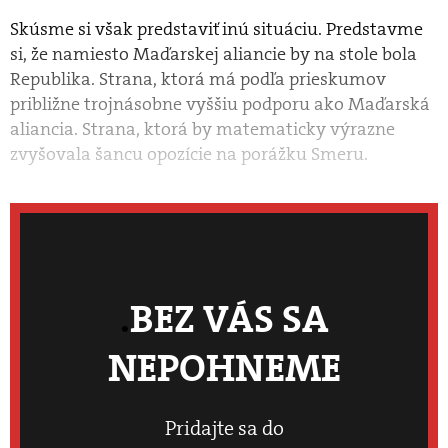
Skúsme si však predstaviť inú situáciu. Predstavme
si, že namiesto Maďarskej aliancie by na stole bola
Republika. Strana, ktorá má podľa prieskumov
približne trojnásobne vyššiu podporu ako Maďarská
aliancia. Strana, ktorá by matematicky výrazne
zvyšovala šancu opozície na porážku Smeru.
BEZ VÁS SA
NEPOHNEME
Pridajte sa do