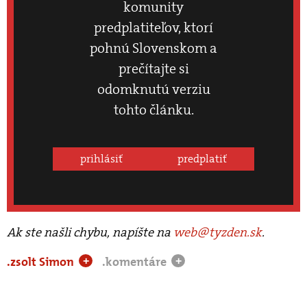
komunity
predplatiteľov, ktorí
pohnú Slovenskom a
prečítajte si
odomknutú verziu
tohto článku.
prihlásiť
predplatiť
Ak ste našli chybu, napíšte na
web@tyzden.sk
.
.zsolt Simon
.komentáre
+
+