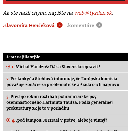
Ak ste našli chybu, napíšte na
web@tyzden.sk
.
.slavomíra Henčeková
.komentáre
+
+
.teraz najčítanejšie
1.
Michal Handzuš: Dá sa Slovensko opraviť?
2.
Poslankyňa Stohlová informuje, že Európska komisia
považuje zonácie za problematické a žiada o ich nápravu
3.
Pred 40 rokmi roztrhali pohraničiarske psy
osemnásťročného Hartmuta Tautza. Podľa generálnej
prokuratúry SR je to v poriadku
4.
.pod lampou: Je Izrael v práve, alebo je vinný?