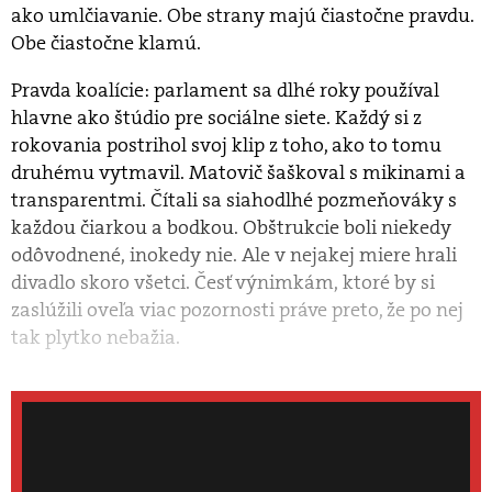
ako umlčiavanie. Obe strany majú čiastočne pravdu.
Obe čiastočne klamú.
Pravda koalície: parlament sa dlhé roky používal
hlavne ako štúdio pre sociálne siete. Každý si z
rokovania postrihol svoj klip z toho, ako to tomu
druhému vytmavil. Matovič šaškoval s mikinami a
transparentmi. Čítali sa siahodlhé pozmeňováky s
každou čiarkou a bodkou. Obštrukcie boli niekedy
odôvodnené, inokedy nie. Ale v nejakej miere hrali
divadlo skoro všetci. Česť výnimkám, ktoré by si
zaslúžili oveľa viac pozornosti práve preto, že po nej
tak plytko nebažia.