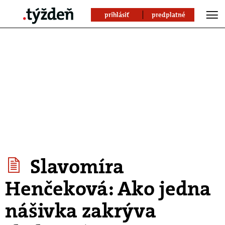
prihlásiť
predplatné
Slavomíra
Henčeková: Ako jedna
nášivka zakrýva