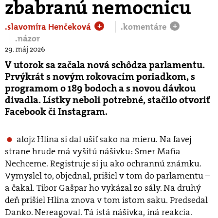
zbabranú nemocnicu
.slavomíra Henčeková
.komentáre
+
+
.názor
29. máj 2026
V utorok sa začala nová schôdza parlamentu.
Prvýkrát s novým rokovacím poriadkom, s
programom o 189 bodoch a s novou dávkou
divadla. Lístky neboli potrebné, stačilo otvoriť
Facebook či Instagram.
alojz Hlina si dal ušiť sako na mieru. Na ľavej
strane hrude má vyšitú nášivku: Smer Mafia
Nechceme. Registruje si ju ako ochrannú známku.
Vymyslel to, objednal, prišiel v tom do parlamentu –
a čakal. Tibor Gašpar ho vykázal zo sály. Na druhý
deň prišiel Hlina znova v tom istom saku. Predsedal
Danko. Nereagoval. Tá istá nášivka, iná reakcia.