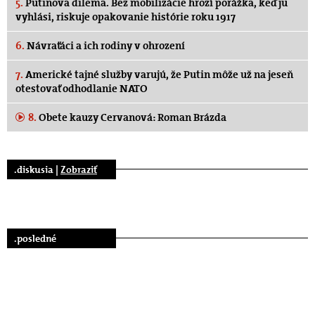
5.
Putinova dilema. Bez mobilizácie hrozí porážka, keď ju
vyhlási, riskuje opakovanie histórie roku 1917
6.
Návraťáci a ich rodiny v ohrození
7.
Americké tajné služby varujú, že Putin môže už na jeseň
otestovať odhodlanie NATO
8.
Obete kauzy Cervanová: Roman Brázda
.diskusia |
Zobraziť
.posledné