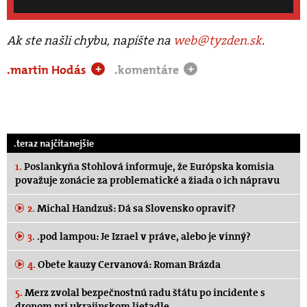
Ak ste našli chybu, napíšte na
web@tyzden.sk
.
.martin Hodás
.komentáre
+
+
.teraz najčítanejšie
1.
Poslankyňa Stohlová informuje, že Európska komisia
považuje zonácie za problematické a žiada o ich nápravu
2.
Michal Handzuš: Dá sa Slovensko opraviť?
3.
.pod lampou: Je Izrael v práve, alebo je vinný?
4.
Obete kauzy Cervanová: Roman Brázda
5.
Merz zvolal bezpečnostnú radu štátu po incidente s
dronom pri ukrajinskom lietadle