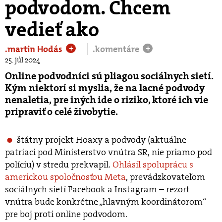
podvodom. Chcem
vedieť ako
.martin Hodás
.komentáre
+
+
25. júl 2024
Online podvodníci sú pliagou sociálnych sietí.
Kým niektorí si myslia, že na lacné podvody
nenaletia, pre iných ide o riziko, ktoré ich vie
pripraviť o celé živobytie.
štátny projekt Hoaxy a podvody (aktuálne
patriaci pod Ministerstvo vnútra SR, nie priamo pod
políciu) v stredu prekvapil.
Ohlásil spoluprácu s
americkou spoločnosťou Meta
, prevádzkovateľom
sociálnych sietí Facebook a Instagram – rezort
vnútra bude konkrétne „hlavným koordinátorom“
pre boj proti online podvodom.