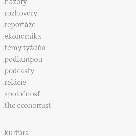
názory
rozhovory
reportáže
ekonomika
témy týždňa
podlampou
podcasty
relácie
spoločnosť
the economist
kultúra