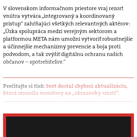
V slovenskom informačnom priestore vraj rezort
vnútra vytvára „integrovaný a koordinovaný
prístup“ zahŕňajúci všetkých relevantných aktérov:
„Úzka spolupráca medzi verejným sektorom a
platformou META nám umožní vytvoriť robustnejšie
a účinnejšie mechanizmy prevencie a boja proti
podvodom, a tak zvýšiť digitálnu ochranu našich
občanov – spotrebiteľov.“
Prečítajte si tiež:
Svet dostal chybnú aktualizáciu,
ktorá zmenila monitory na „obrazovky smrti“.