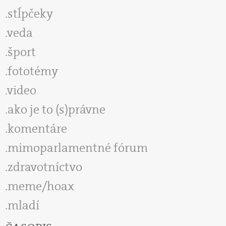
stĺpčeky
veda
šport
fototémy
video
ako je to (s)právne
komentáre
mimoparlamentné fórum
zdravotníctvo
meme/hoax
mladí