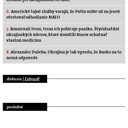
6.
Americké tajné služby varujú, že Putin môže už na jeseň
otestovať odhodlanie NATO
7.
Rozsievali teror, teraz ich pohlcuje panika. Štyridsať dní
ukrajinských úderov, ktoré donútili Rusov ochutnať
vlastnú medicínu
8.
Alexander Duleba: Ukrajina je tak vpredu, že Rusko na to
nemá odpovede
.diskusia |
Zobraziť
.posledné