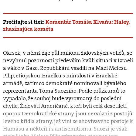
Prečítajte si tiež:
Komentár Tomáša Klvaňu: Haley,
zhasínajúca kométa
Okrsek, v němž žije půl milionu židovských voličů, se
nevyhnul pozornosti především kvůli situaci v Izraeli
a válce v Gaze. Republikáni vsadili na Mazí Melesu
Pilip, etiopskou Izraelku s minulostí v izraelské
armádě, zatímco demokraté nominovali bývalého
reprezentanta Toma Suozziho. Podle průzkumů to
vypadalo, že souboj bude vyrovnaný do poslední
chvíle. Židovští Američané, kteří byli celá desetiletí
oporou Demokratické strany, jsou nervózní z postojů
levého křídla strany, jež viní ze shovívavého postoje k
Hamásu a někteří i z antisemitismu. Suozzi je však