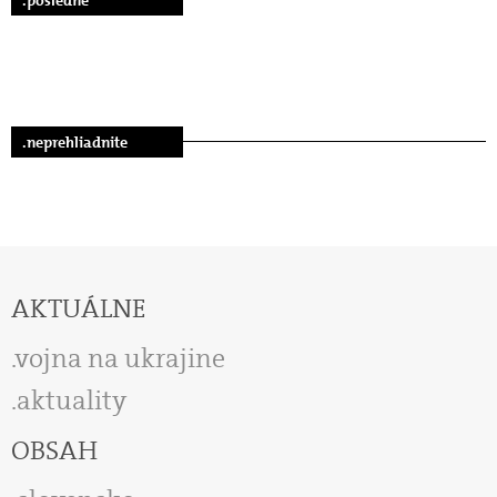
.neprehliadnite
AKTUÁLNE
vojna na ukrajine
aktuality
OBSAH