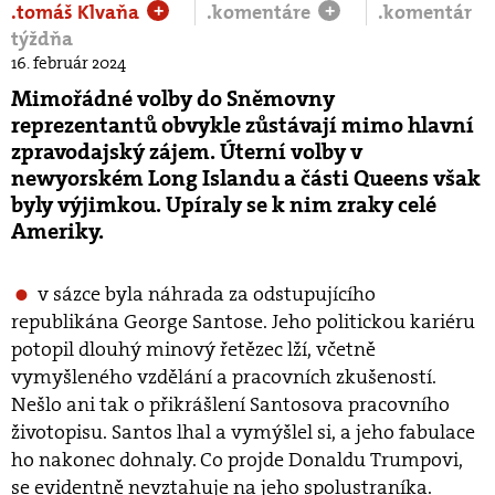
.tomáš Klvaňa
.komentáre
.komentár
+
+
týždňa
16. február 2024
Mimořádné volby do Sněmovny
reprezentantů obvykle zůstávají mimo hlavní
zpravodajský zájem. Úterní volby v
newyorském Long Islandu a části Queens však
byly výjimkou. Upíraly se k nim zraky celé
Ameriky.
v sázce byla náhrada za odstupujícího
republikána George Santose. Jeho politickou kariéru
potopil dlouhý minový řetězec lží, včetně
vymyšleného vzdělání a pracovních zkušeností.
Nešlo ani tak o přikrášlení Santosova pracovního
životopisu. Santos lhal a vymýšlel si, a jeho fabulace
ho nakonec dohnaly. Co projde Donaldu Trumpovi,
se evidentně nevztahuje na jeho spolustraníka.