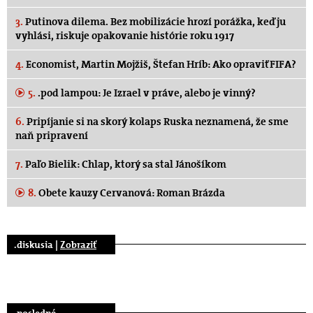
3.
Putinova dilema. Bez mobilizácie hrozí porážka, keď ju
vyhlási, riskuje opakovanie histórie roku 1917
4.
Economist, Martin Mojžiš, Štefan Hríb: Ako opraviť FIFA?
5.
.pod lampou: Je Izrael v práve, alebo je vinný?
6.
Pripíjanie si na skorý kolaps Ruska neznamená, že sme
naň pripravení
7.
Paľo Bielik: Chlap, ktorý sa stal Jánošíkom
8.
Obete kauzy Cervanová: Roman Brázda
.diskusia |
Zobraziť
.posledné