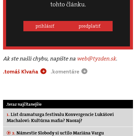
tohto článku.
prihlásiť
predplatiť
Ak ste našli chybu, napíšte na
web@tyzden.sk
.
.tomáš Klvaňa
.komentáre
+
+
.teraz najčítanejšie
1.
List dramaturga festivalu Konvergencie Lukášovi
Machalovi: Kultúrna mafia? Naozaj?
2.
Námestie Slobody si uctilo Mariána Vargu