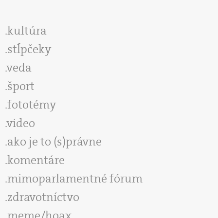
kultúra
stĺpčeky
veda
šport
fototémy
video
ako je to (s)právne
komentáre
mimoparlamentné fórum
zdravotníctvo
meme/hoax