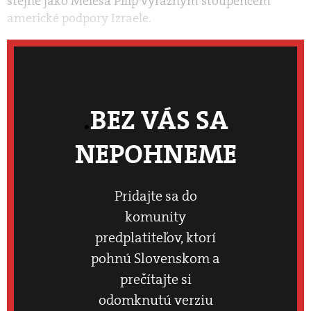
stejně jako Melesa Pilip výrazným stoupencem
americké podpory Izraele.
BEZ VÁS SA
NEPOHNEME
Pridajte sa do
komunity
predplatiteľov, ktorí
pohnú Slovenskom a
prečítajte si
odomknutú verziu