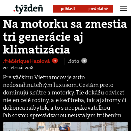
prihlásiť
predplatné
Na motorku sa zmestia
tri generácie aj
klimatizácia
.frédérique Hazéová
.foto
+
+
20. február 2018
Pre väčšinu Vietnamcov je auto
nedosiahnuteľným luxusom. Cestám preto
dominujú skútre a motorky. Tie dokážu odviezť
nielen celé rodiny, ale keď treba, tak aj stromy či
dokonca nábytok, a to s neopakovateľnou
ľahkosťou sprevádzanou neustálym trúbením.