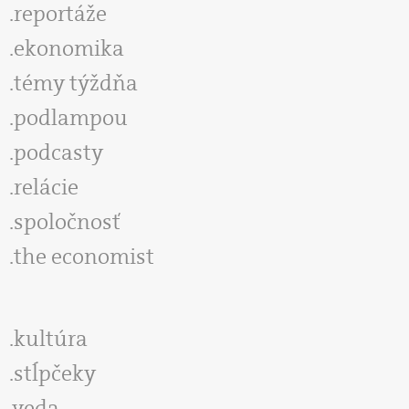
reportáže
ekonomika
témy týždňa
podlampou
podcasty
relácie
spoločnosť
the economist
kultúra
stĺpčeky
veda