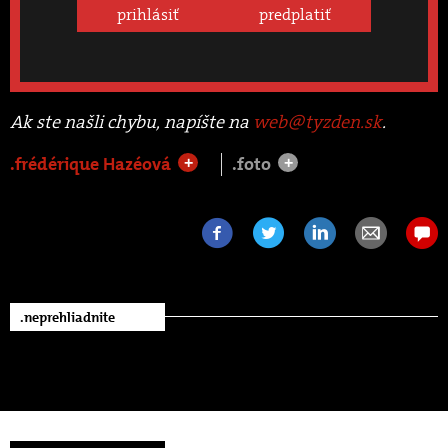
prihlásiť
predplatiť
Ak ste našli chybu, napíšte na
web@tyzden.sk
.
.frédérique Hazéová
.foto
+
+
.neprehliadnite