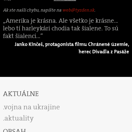
Ak ste našli chybu, napíšte na
web@tyzden.sk
.
„Amerika je krásna. Ale všetko je krásne...
lebo tí harleykári chodia tak šialene. To sú
fakt šialenci...“
Janko Kinčeš, protagonista filmu Chránené územie,
herec Divadla z Pasáže
AKTUÁLNE
vojna na ukrajine
aktuality
OBSAH