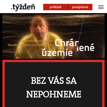
prihlásiť
predplatné
BEZ VÁS SA
Chránené územie
.
adam Hanuljak
NEPOHNEME
Divadlo z Pasáže absolvovalo v roku 2009 trojtýždňové turné v
USA.V réžii Viery Dubačovej pripravili nonverbálnu divadelnú
inscenáciu Chránené územie o vnútornej slobode človeka.