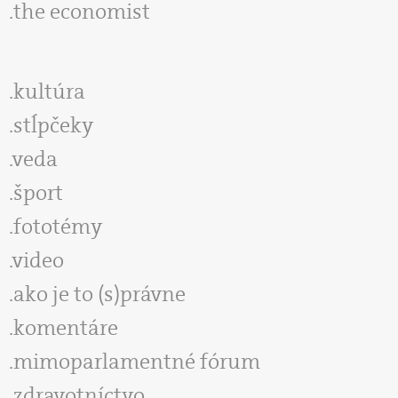
the economist
kultúra
stĺpčeky
veda
šport
fototémy
video
ako je to (s)právne
komentáre
mimoparlamentné fórum
zdravotníctvo