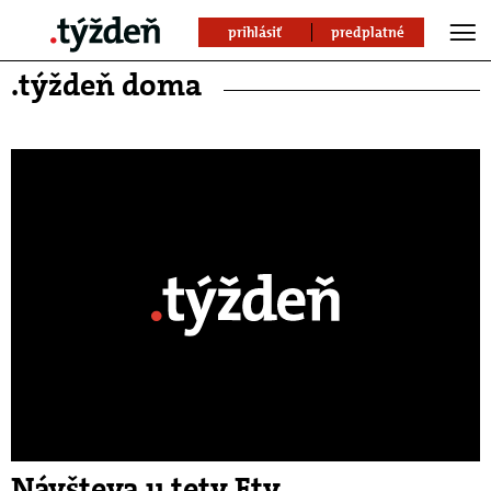
prihlásiť
predplatné
.týždeň doma
Návšteva u tety Ety