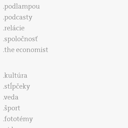
podlampou
podcasty
relácie
spoločnosť
the economist
kultúra
stĺpčeky
veda
šport
fototémy