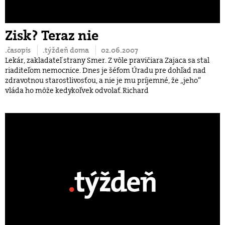
Zisk? Teraz nie
.časopis
.týždeň doma
02.06.2007
Lekár, zakladateľ strany Smer. Z vôle pravičiara Zajaca sa stal
riaditeľom nemocnice. Dnes je šéfom Úradu pre dohľad nad
zdravotnou starostlivosťou, a nie je mu príjemné, že „jeho“
vláda ho môže kedykoľvek odvolať. Richard