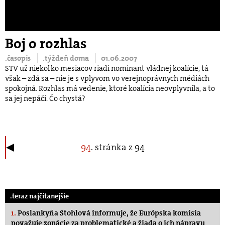
Boj o rozhlas
.časopis
.týždeň doma
01.06.2007
STV už niekoľko mesiacov riadi nominant vládnej koalície, tá
však – zdá sa – nie je s vplyvom vo verejnoprávnych médiách
spokojná. Rozhlas má vedenie, ktoré koalícia neovplyvnila, a to
sa jej nepáči. Čo chystá?
94
. stránka z 94
.teraz najčítanejšie
1.
Poslankyňa Stohlová informuje, že Európska komisia
považuje zonácie za problematické a žiada o ich nápravu