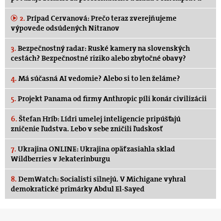
2.
Prípad Cervanová: Prečo teraz zverejňujeme
výpovede odsúdených Nitranov
3.
Bezpečnostný radar: Ruské kamery na slovenských
cestách? Bezpečnostné riziko alebo zbytočné obavy?
4.
Má súčasná AI vedomie? Alebo si to len želáme?
5.
Projekt Panama od firmy Anthropic píli konár civilizácii
6.
Štefan Hríb: Lídri umelej inteligencie pripúšťajú
zničenie ľudstva. Lebo v sebe zničili ľudskosť
7.
Ukrajina ONLINE: Ukrajina opäť zasiahla sklad
Wildberries v Jekaterinburgu
8.
DemWatch: Socialisti silnejú. V Michigane vyhral
demokratické primárky Abdul El-Sayed