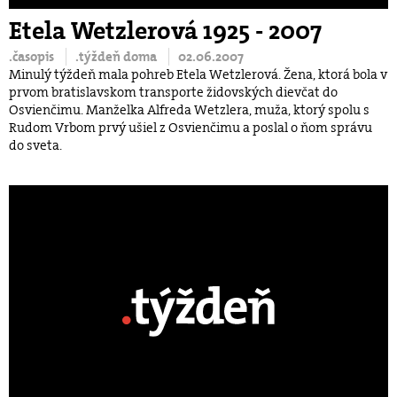
Etela Wetzlerová 1925 - 2007
.časopis
.týždeň doma
02.06.2007
Minulý týždeň mala pohreb Etela Wetzlerová. Žena, ktorá bola v
prvom bratislavskom transporte židovských dievčat do
Osvienčimu. Manželka Alfreda Wetzlera, muža, ktorý spolu s
Rudom Vrbom prvý ušiel z Osvienčimu a poslal o ňom správu
do sveta.