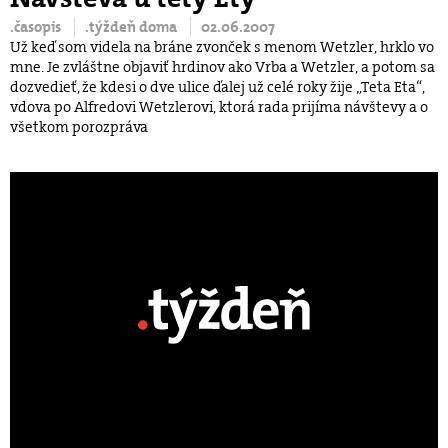
.časopis
.týždeň doma
02.06.2007
Už keď som videla na bráne zvonček s menom Wetzler, hrklo vo
mne. Je zvláštne objaviť hrdinov ako Vrba a Wetzler, a potom sa
dozvedieť, že kdesi o dve ulice ďalej už celé roky žije „Teta Eta“,
vdova po Alfredovi Wetzlerovi, ktorá rada prijíma návštevy a o
všetkom porozpráva