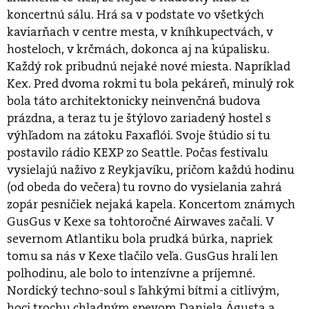
koncertnú sálu. Hrá sa v podstate vo všetkých
kaviarňach v centre mesta, v kníhkupectvách, v
hosteloch, v krčmách, dokonca aj na kúpalisku.
Každý rok pribudnú nejaké nové miesta. Napríklad
Kex. Pred dvoma rokmi tu bola pekáreň, minulý rok
bola táto architektonicky neinvenčná budova
prázdna, a teraz tu je štýlovo zariadený hostel s
výhľadom na zátoku Faxaflói. Svoje štúdio si tu
postavilo rádio KEXP zo Seattle. Počas festivalu
vysielajú naživo z Reykjavíku, pričom každú hodinu
(od obeda do večera) tu rovno do vysielania zahrá
zopár pesničiek nejaká kapela. Koncertom známych
GusGus v Kexe sa tohtoročné Airwaves začali. V
severnom Atlantiku bola prudká búrka, napriek
tomu sa nás v Kexe tlačilo veľa. GusGus hrali len
polhodinu, ale bolo to intenzívne a príjemné.
Nordický techno-soul s ľahkými bítmi a citlivým,
hoci trochu chladným spevom Daniela Águsta a