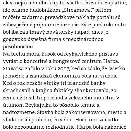
ak si nejakú hudbu kúpite, všetko, čo za ňu zaplatíte,
ide priamo hudobníkom. „Streamovať" pritom
môžete zadarmo, prevádzkové náklady portálu sú
zabezpečené príjmami z inzercie. Ešte pred rokom to
bol iba zaujímavý novátorský nápad, dnes je
gogoyoko úspešná firma s medzinárodnou
pôsobnosťou.
Na brehu mora, kúsok od reykjavíckeho prístavu,
vyrástlo koncertné a kongresové centrum Harpa.
Stavať sa začalo v roku 2007, keď sa zdalo, že všetko
je možné a islandská ekonomika bola na vrchole.
Keď o rok neskôr všetky tri islandské banky
skrachovali a krajina fakticky zbankrotovala, zo
zeme už trčali tri poschodia železného monštra. V
útulnom Reykajvíku to pôsobilo temne a
nadrozmerne. Stavba bola zakonzervovaná, mesto a
vláda riešili problém, čo s ňou. Hoci to zo začiatku
bolo nepopulárne rozhodnutie, Harpa bola nakoniec