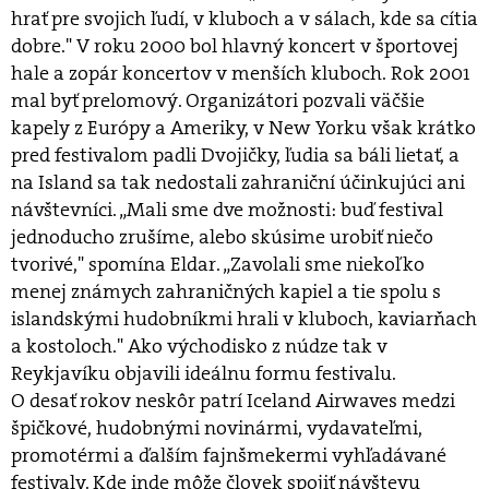
hrať pre svojich ľudí, v kluboch a v sálach, kde sa cítia
dobre." V roku 2000 bol hlavný koncert v športovej
hale a zopár koncertov v menších kluboch. Rok 2001
mal byť prelomový. Organizátori pozvali väčšie
kapely z Európy a Ameriky, v New Yorku však krátko
pred festivalom padli Dvojičky, ľudia sa báli lietať, a
na Island sa tak nedostali zahraniční účinkujúci ani
návštevníci. „Mali sme dve možnosti: buď festival
jednoducho zrušíme, alebo skúsime urobiť niečo
tvorivé," spomína Eldar. „Zavolali sme niekoľko
menej známych zahraničných kapiel a tie spolu s
islandskými hudobníkmi hrali v kluboch, kaviarňach
a kostoloch." Ako východisko z núdze tak v
Reykjavíku objavili ideálnu formu festivalu.
O desať rokov neskôr patrí Iceland Airwaves medzi
špičkové, hudobnými novinármi, vydavateľmi,
promotérmi a ďalším fajnšmekermi vyhľadávané
festivaly. Kde inde môže človek spojiť návštevu