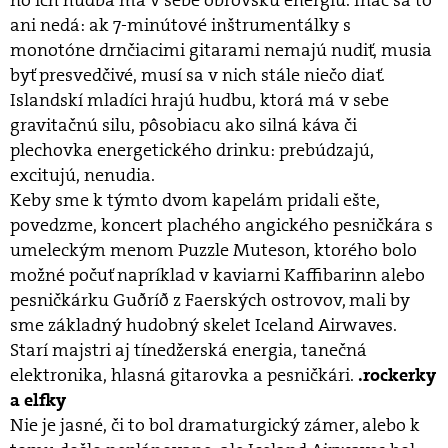
no ich hudba má v sebe obrovskú energiu. Ináč sa to
ani nedá: ak 7-minútové inštrumentálky s
monotóne drnčiacimi gitarami nemajú nudiť, musia
byť presvedčivé, musí sa v nich stále niečo diať.
Islandskí mladíci hrajú hudbu, ktorá má v sebe
gravitačnú silu, pôsobiacu ako silná káva či
plechovka energetického drinku: prebúdzajú,
excitujú, nenudia.
Keby sme k týmto dvom kapelám pridali ešte,
povedzme, koncert plachého angického pesničkára s
umeleckým menom Puzzle Muteson, ktorého bolo
možné počuť napríklad v kaviarni Kaffibarinn alebo
pesničkárku Guðríð z Faerských ostrovov, mali by
sme základný hudobný skelet Iceland Airwaves.
Starí majstri aj tínedžerská energia, tanečná
elektronika, hlasná gitarovka a pesničkári.
.rockerky
a elfky
Nie je jasné, či to bol dramaturgický zámer, alebo k