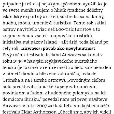
prípadne ju ešte aj nejakým spôsobom využiť. Ak je
vo svete menší záujem o hliník (tradične dôležitý
islandský exportný artikel), sústredia sa na knihy,
hudbu, módu, umenie či turistiku. Tento rok zatiaľ
ostrov navštívilo viac než 600-tisíc turistov a to
zrejme nebudú všetci – najnovšia turistická
iniciatíva má názov Ísland – allt árid, teda Island po
celý rok.
.airwaves: pôvab ako nevyhnutnosť
Prvý ročník festivalu Iceland Airwaves sa konal v
roku 1999 v hangári reykjavíckeho mestského
letiska (je takmer v centre mesta a lieta sa z neho len
v rámci Islandu a blízkeho zahraničia, teda do
Grónska a na Faerské ostrovy). „Pôvodným cieľom
bolo predstaviť islandské kapely zahraničným
novinárom a ľuďom z hudobného priemyslu na ich
domácom ihrisku," povedal nám pri prvej návšteve
Airwaves v roku 2007 zakladateľ a vtedajší manažér
festivalu Eldar Asthorsson. „Chceli sme, aby ich videli