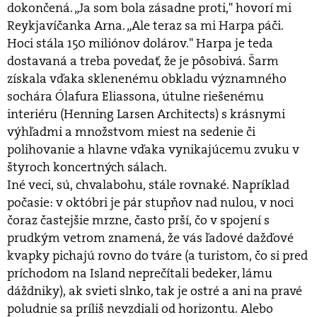
dokončená. „Ja som bola zásadne proti," hovorí mi
Reykjavíčanka Arna. „Ale teraz sa mi Harpa páči.
Hoci stála 150 miliónov dolárov." Harpa je teda
dostavaná a treba povedať, že je pôsobivá. Šarm
získala vďaka sklenenému obkladu významného
sochára Ólafura Eliassona, útulne riešenému
interiéru (Henning Larsen Architects) s krásnymi
výhľadmi a množstvom miest na sedenie či
polihovanie a hlavne vďaka vynikajúcemu zvuku v
štyroch koncertných sálach.
Iné veci, sú, chvalabohu, stále rovnaké. Napríklad
počasie: v októbri je pár stupňov nad nulou, v noci
čoraz častejšie mrzne, často prší, čo v spojení s
prudkým vetrom znamená, že vás ľadové dažďové
kvapky pichajú rovno do tváre (a turistom, čo si pred
príchodom na Island neprečítali bedeker, lámu
dáždniky), ak svieti slnko, tak je ostré a ani na pravé
poludnie sa príliš nevzdiali od horizontu. Alebo