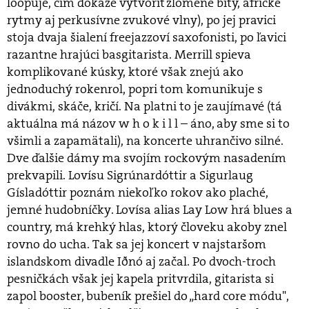
loopuje, čím dokáže vytvoriť zlomené bíty, africké
rytmy aj perkusívne zvukové vlny), po jej pravici
stoja dvaja šialení freejazzoví saxofonisti, po ľavici
razantne hrajúci basgitarista. Merrill spieva
komplikované kúsky, ktoré však znejú ako
jednoduchý rokenrol, popri tom komunikuje s
divákmi, skáče, kričí. Na platni to je zaujímavé (tá
aktuálna má názov w h o k i l l – áno, aby sme si to
všimli a zapamätali), na koncerte uhrančivo silné.
Dve ďalšie dámy ma svojím rockovým nasadením
prekvapili. Lovísu Sigrúnardóttir a Sigurlaug
Gísladóttir poznám niekoľko rokov ako plaché,
jemné hudobníčky. Lovísa alias Lay Low hrá blues a
country, má krehký hlas, ktorý človeku akoby znel
rovno do ucha. Tak sa jej koncert v najstaršom
islandskom divadle Iðnó aj začal. Po dvoch-troch
pesničkách však jej kapela pritvrdila, gitarista si
zapol booster, bubeník prešiel do „hard core módu",