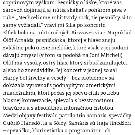
sopránovým výškam. Pesničky o láske, ktoré vás
zároveň dojímajú aj nútia skákať s pohárom piva v
ruke. „Nechceli sme robiť tvrdý rock, tie pesničky si to
samy vyžiadali," vraví mi Silla po koncerte.
Elfiek bolo na tohtoročných Airwaves viac. Napríklad
Ólöf Arnalds, pesničkárka, ktorej v hlave znejú
zvláštne pokrútené melódie, ktoré však v jej podaní
dávajú zmysel (v tom sa podobá na Joni Mitchell).
Ólöf má vysoký, ostrý hlas, ktorý si buď zamilujete,
alebo ho znenávidíte. Jej koncert v jednej zo sál
Harpy bol živelný a veselý – bez problémov sa
dokázala vyrovnať s podnapitými americkými
mládežníkmi, ktorí počas jej spevu cítili potrebu
hlasnej konverzácie, spievala s bezstarostnou
bravúrou a s absolútnou intonačnou čistotou.
Medzi objavy festivalu patrilo trio Samáris, speváčky
Guðríð Hansdóttir a Sóley. Samáris sú traja tínedžeri
– speváčka, klarinetistka a programátor. Ich