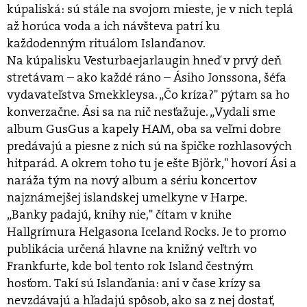
kúpaliská: sú stále na svojom mieste, je v nich teplá
až horúca voda a ich návšteva patrí ku
každodenným rituálom Islanďanov.
Na kúpalisku Vesturbaejarlaugin hneď v prvý deň
stretávam – ako každé ráno – Ásiho Jonssona, šéfa
vydavateľstva Smekkleysa. „Čo kríza?" pýtam sa ho
konverzačne. Ási sa na nič nesťažuje. „Vydali sme
album GusGus a kapely HAM, oba sa veľmi dobre
predávajú a piesne z nich sú na špičke rozhlasových
hitparád. A okrem toho tu je ešte Björk," hovorí Ási a
naráža tým na nový album a sériu koncertov
najznámejšej islandskej umelkyne v Harpe.
„Banky padajú, knihy nie," čítam v knihe
Hallgrímura Helgasona Iceland Rocks. Je to promo
publikácia určená hlavne na knižný veľtrh vo
Frankfurte, kde bol tento rok Island čestným
hosťom. Takí sú Islanďania: ani v čase krízy sa
nevzdávajú a hľadajú spôsob, ako sa z nej dostať,