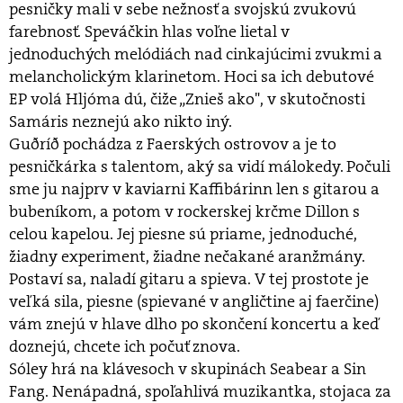
pesničky mali v sebe nežnosť a svojskú zvukovú
farebnosť. Speváčkin hlas voľne lietal v
jednoduchých melódiách nad cinkajúcimi zvukmi a
melancholickým klarinetom. Hoci sa ich debutové
EP volá Hljóma dú, čiže „Znieš ako", v skutočnosti
Samáris neznejú ako nikto iný.
Guðríð pochádza z Faerských ostrovov a je to
pesničkárka s talentom, aký sa vidí málokedy. Počuli
sme ju najprv v kaviarni Kaffibárinn len s gitarou a
bubeníkom, a potom v rockerskej krčme Dillon s
celou kapelou. Jej piesne sú priame, jednoduché,
žiadny experiment, žiadne nečakané aranžmány.
Postaví sa, naladí gitaru a spieva. V tej prostote je
veľká sila, piesne (spievané v angličtine aj faerčine)
vám znejú v hlave dlho po skončení koncertu a keď
doznejú, chcete ich počuť znova.
Sóley hrá na klávesoch v skupinách Seabear a Sin
Fang. Nenápadná, spoľahlivá muzikantka, stojaca za