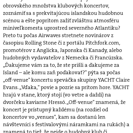
obrovského množstva klubových koncertov,
zoznámiť sa s prekvitajúcou islandskou hudobnou
scénou a ešte popritom zažiť zvláštnu atmosféru
miniveľkomesta uprostred severného Atlantiku?
Preto tu počas Airwaves stretnete novinárov z
časopisu Rolling Stone či z portálu Pitchfork.com,
promotérov z Anglicka, Japonska či Kanady, alebo
hudobných vydavateľov z Nemecka či Francúzska.
„Ďakujeme vám za to, že ste prišli a ďakujeme za
Island – ale komu zaň poďakovať?" pýta sa počas
„off-venue" koncertu speváčka skupiny YACHT Claire
Evans. „Vďaka," povie a pozrie sa pritom hore. YACHT
hrajú v stane, ktorý stojí (vo vetre a daždi) na
dvorčeku kaviarne Hressó. „Off-venue" znamená, že
koncert je prístupný každému (na rozdiel od
koncertov vo „venues", kam sa dostanú len
návštevníci s festivalovými náramkami na rukách) a
znamená to tiež, že nejde o hudobný klub či