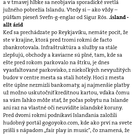
a v tmavej hĺbke sa neobjavia sporadické svetlá
južného pobrežia Islandu. Vtedy si – ako vždy –
púšťam pieseň Svefn-g-englar od Sigur Rós.
.ísland -
allt árid
Keď sa prechádzate po Reykjavíku, nemáte pocit, že
ste v krajine, ktorá pred tromi rokmi de facto
zbankrotovala. Infraštruktúra a služby sa stále
zlepšujú, obchody a kaviarne sú plné, tam, kde sa
ešte pred rokom parkovalo na štrku, je dnes
vyasfaltované parkovisko, z niekoľkých nevyužitých
budov v centre mesta sa stali hotely. Hoci z mesta
ešte úplne nezmizli bankomaty, aj najmenšie platby
už možno uskutočniť kreditnou kartou, vďaka čomu
sa vám ľahko môže stať, že počas pobytu na Islande
ani raz na vlastné oči neuvidíte islandské koruny.
Pred dvomi rokmi podnikaví Islanďania založili
hudobný portál gogoyoko.com, kde ako prví na svete
prišli s nápadom „fair play in music", čo znamená, že