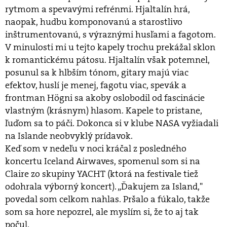
rytmom a spevavými refrénmi. Hjaltalín hrá,
naopak, hudbu komponovanú a starostlivo
inštrumentovanú, s výraznými husľami a fagotom.
V minulosti mi u tejto kapely trochu prekážal sklon
k romantickému pátosu. Hjaltalín však potemnel,
posunul sa k hlbším tónom, gitary majú viac
efektov, huslí je menej, fagotu viac, spevák a
frontman Högni sa akoby oslobodil od fascinácie
vlastným (krásnym) hlasom. Kapele to pristane,
ľuďom sa to páči. Dokonca si v klube NASA vyžiadali
na Islande neobvyklý prídavok.
Keď som v nedeľu v noci kráčal z posledného
koncertu Iceland Airwaves, spomenul som si na
Claire zo skupiny YACHT (ktorá na festivale tiež
odohrala výborný koncert). „Ďakujem za Island,"
povedal som celkom nahlas. Pršalo a fúkalo, takže
som sa hore nepozrel, ale myslím si, že to aj tak
počul.