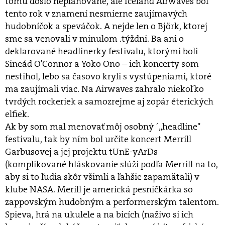
tomu došlo neplánovane, ale Iceland Airwaves bol
tento rok v znamení nesmierne zaujímavých
hudobníčok a speváčok. A nejde len o Björk, ktorej
sme sa venovali v minulom .týždni. Ba ani o
deklarované headlinerky festivalu, ktorými boli
Sineád O'Connor a Yoko Ono – ich koncerty som
nestihol, lebo sa časovo kryli s vystúpeniami, ktoré
ma zaujímali viac. Na Airwaves zahralo niekoľko
tvrdých rockeriek a samozrejme aj zopár éterických
elfiek.
Ak by som mal menovať môj osobný ´„headline"
festivalu, tak by ním bol určite koncert Merrill
Garbusovej a jej projektu tUnE-yArDs
(komplikované hláskovanie slúži podľa Merrill na to,
aby si to ľudia skôr všimli a ľahšie zapamätali) v
klube NASA. Merill je americká pesničkárka so
zappovským hudobným a performerským talentom.
Spieva, hrá na ukulele a na bicích (naživo si ich