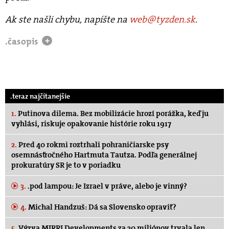
Ak ste našli chybu, napíšte na
web@tyzden.sk
.
.časopis
+
.teraz najčítanejšie
1.
Putinova dilema. Bez mobilizácie hrozí porážka, keď ju
vyhlási, riskuje opakovanie histórie roku 1917
2.
Pred 40 rokmi roztrhali pohraničiarske psy
osemnásťročného Hartmuta Tautza. Podľa generálnej
prokuratúry SR je to v poriadku
3.
.pod lampou: Je Izrael v práve, alebo je vinný?
4.
Michal Handzuš: Dá sa Slovensko opraviť?
5.
Výzva MIRRI Developments za 30 miliónov trvala len