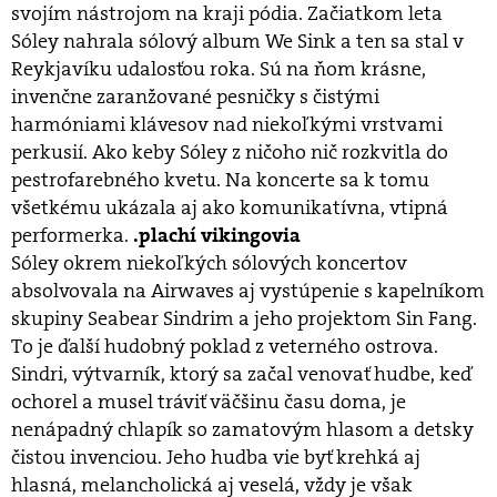
svojím nástrojom na kraji pódia. Začiatkom leta
Sóley nahrala sólový album We Sink a ten sa stal v
Reykjavíku udalosťou roka. Sú na ňom krásne,
invenčne zaranžované pesničky s čistými
harmóniami klávesov nad niekoľkými vrstvami
perkusií. Ako keby Sóley z ničoho nič rozkvitla do
pestrofarebného kvetu. Na koncerte sa k tomu
všetkému ukázala aj ako komunikatívna, vtipná
performerka.
.plachí vikingovia
Sóley okrem niekoľkých sólových koncertov
absolvovala na Airwaves aj vystúpenie s kapelníkom
skupiny Seabear Sindrim a jeho projektom Sin Fang.
To je ďalší hudobný poklad z veterného ostrova.
Sindri, výtvarník, ktorý sa začal venovať hudbe, keď
ochorel a musel tráviť väčšinu času doma, je
nenápadný chlapík so zamatovým hlasom a detsky
čistou invenciou. Jeho hudba vie byť krehká aj
hlasná, melancholická aj veselá, vždy je však