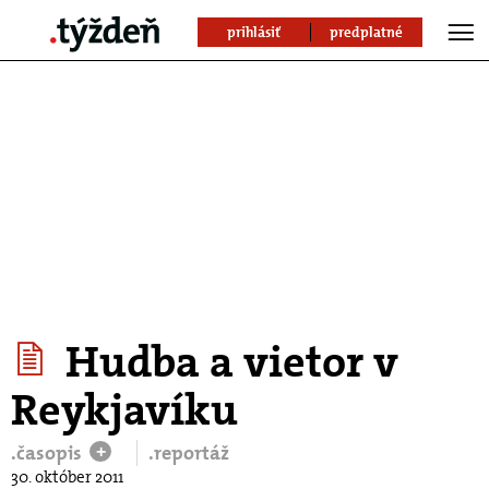
prihlásiť
predplatné
Hudba a vietor v
Reykjavíku
.časopis
.reportáž
+
30. október 2011