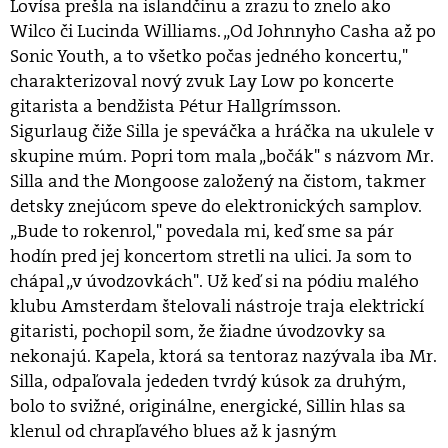
Lovísa prešla na islandčinu a zrazu to znelo ako
Wilco či Lucinda Williams. „Od Johnnyho Casha až po
Sonic Youth, a to všetko počas jedného koncertu,"
charakterizoval nový zvuk Lay Low po koncerte
gitarista a bendžista Pétur Hallgrímsson.
Sigurlaug čiže Silla je speváčka a hráčka na ukulele v
skupine múm. Popri tom mala „bočák" s názvom Mr.
Silla and the Mongoose založený na čistom, takmer
detsky znejúcom speve do elektronických samplov.
„Bude to rokenrol," povedala mi, keď sme sa pár
hodín pred jej koncertom stretli na ulici. Ja som to
chápal „v úvodzovkách". Už keď si na pódiu malého
klubu Amsterdam štelovali nástroje traja elektrickí
gitaristi, pochopil som, že žiadne úvodzovky sa
nekonajú. Kapela, ktorá sa tentoraz nazývala iba Mr.
Silla, odpaľovala jededen tvrdý kúsok za druhým,
bolo to svižné, originálne, energické, Sillin hlas sa
klenul od chrapľavého blues až k jasným