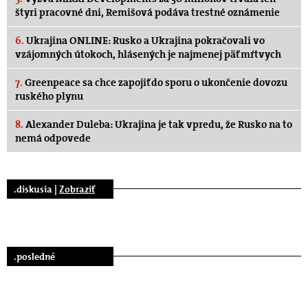
štyri pracovné dni, Remišová podáva trestné oznámenie
6.
Ukrajina ONLINE: Rusko a Ukrajina pokračovali vo
vzájomných útokoch, hlásených je najmenej päť mŕtvych
7.
Greenpeace sa chce zapojiť do sporu o ukončenie dovozu
ruského plynu
8.
Alexander Duleba: Ukrajina je tak vpredu, že Rusko na to
nemá odpovede
.diskusia |
Zobraziť
.posledné