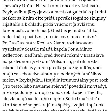
speváčky Urður. Na veľkom koncerte v Listasáfn
Reykjavíkur (Reykjavícka mestská galéria) o pár dní
neskôr sa k nim ešte pridá spevák Högni zo skupiny
Hjaltalín a k chladu pridá vrúcnosť (a zvláštnu
farebnosť svojho hlasu). GusGus je hudba ľahká,
radostná a pozitívna, no nie povrchná a naivná.
Po GusGus hrá v Kexi a v živom rozhlasovom
vysielaní v Seattle mladá kapela For A Minor
Reflection. Keď hrali pred dvomi rokmi v Bratislave
na poslednom „veľkom" Wilsonicu, patrili medzi
islandské objavy, robili predkapelu Sigur Rós, dnes
majú za sebou dva albumy a oddaných fanúšikov
nielen v Reykajvíku. Hrajú inštrumentálny post-rock
(„To preto, lebo nevieme spievať," povedali mi vtedy),
nie nepodobný tomu, čo u nás robí kapela The Ills,
ale vkladajú sa do toho naplno. Sú to trhačí strún,
ktorí sa možno pozerajú na špičky svojich topánok,