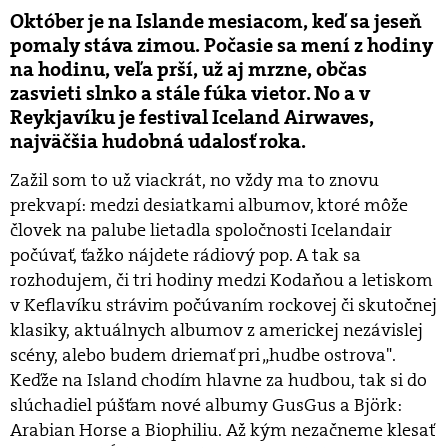
Október je na Islande mesiacom, keď sa jeseň
pomaly stáva zimou. Počasie sa mení z hodiny
na hodinu, veľa prší, už aj mrzne, občas
zasvieti slnko a stále fúka vietor. No a v
Reykjavíku je festival Iceland Airwaves,
najväčšia hudobná udalosť roka.
Zažil som to už viackrát, no vždy ma to znovu
prekvapí: medzi desiatkami albumov, ktoré môže
človek na palube lietadla spoločnosti Icelandair
počúvať, ťažko nájdete rádiový pop. A tak sa
rozhodujem, či tri hodiny medzi Kodaňou a letiskom
v Keflavíku strávim počúvaním rockovej či skutočnej
klasiky, aktuálnych albumov z americkej nezávislej
scény, alebo budem driemať pri „hudbe ostrova".
Keďže na Island chodím hlavne za hudbou, tak si do
slúchadiel púšťam nové albumy GusGus a Björk:
Arabian Horse a Biophiliu. Až kým nezačneme klesať