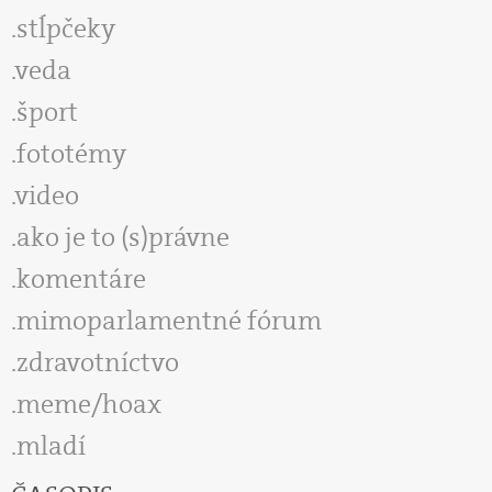
stĺpčeky
veda
šport
fototémy
video
ako je to (s)právne
komentáre
mimoparlamentné fórum
zdravotníctvo
meme/hoax
mladí