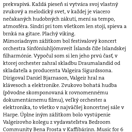
prekvapivá. Každá pieseň si vytvára svoj vlastný
zvukový a melodický svet, v každej je viacero
nečakaných hudobných zákutí, mení sa tempo,
atmosféra. Sindri pri tom všetkom len stojí, spieva a
brnká na gitare. Plachý viking.
Mimoriadnym zážitkom bol festivalový koncert
orchestra Sinfóníuhljómsveit Íslands čiže Islandskej
filharmónie. Vypočul som si len jeho prvú časť, v
ktorej orchester zahral skladbu Draumalandid od
skladateľa a producenta Valgeira Sigurdssona.
Dirigoval Daníel Bjarnason, Valgeir hral na
klávesoch a elektronike. Zvukovo bohatá hudba
(pôvodne skomponovaná k rovnomennému
dokumentárnemu filmu), veľký orchester a
elektronika, to všetko v najväčšej koncertnej sále v
Harpe. Úplne iným zážitkom bolo vystúpenie
Valgeirovho kolegu z vydavateľstva Bedroom
Community Bena Frosta v Kaffibárinn. Music for 6