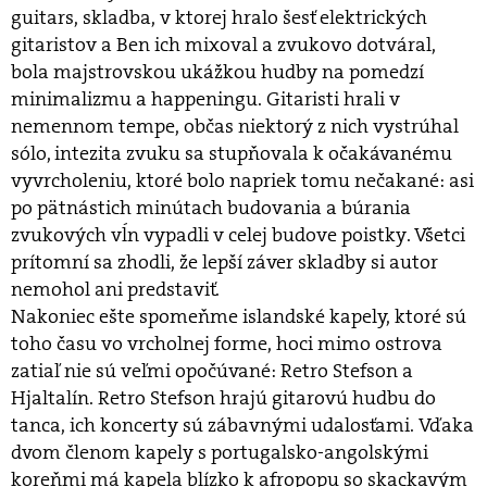
guitars, skladba, v ktorej hralo šesť elektrických
gitaristov a Ben ich mixoval a zvukovo dotváral,
bola majstrovskou ukážkou hudby na pomedzí
minimalizmu a happeningu. Gitaristi hrali v
nemennom tempe, občas niektorý z nich vystrúhal
sólo, intezita zvuku sa stupňovala k očakávanému
vyvrcholeniu, ktoré bolo napriek tomu nečakané: asi
po pätnástich minútach budovania a búrania
zvukových vĺn vypadli v celej budove poistky. Všetci
prítomní sa zhodli, že lepší záver skladby si autor
nemohol ani predstaviť.
Nakoniec ešte spomeňme islandské kapely, ktoré sú
toho času vo vrcholnej forme, hoci mimo ostrova
zatiaľ nie sú veľmi opočúvané: Retro Stefson a
Hjaltalín. Retro Stefson hrajú gitarovú hudbu do
tanca, ich koncerty sú zábavnými udalosťami. Vďaka
dvom členom kapely s portugalsko-angolskými
koreňmi má kapela blízko k afropopu so skackavým