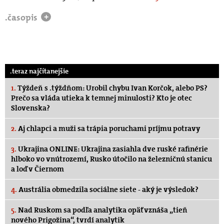
.časopis
+
.teraz najčítanejšie
1.
Týždeň s .týždňom: Urobil chybu Ivan Korčok, alebo PS?
Prečo sa vláda utieka k temnej minulosti? Kto je otec
Slovenska?
2.
Aj chlapci a muži sa trápia poruchami príjmu potravy
3.
Ukrajina ONLINE: Ukrajina zasiahla dve ruské rafinérie
hlboko vo vnútrozemí, Rusko útočilo na železničnú stanicu
a loď v Čiernom
4.
Austrália obmedzila sociálne siete - aký je výsledok?
5.
Nad Ruskom sa podľa analytika opäť vznáša „tieň
nového Prigožina“, tvrdí analytik