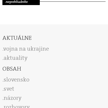
.neprehliadnite
AKTUÁLNE
vojna na ukrajine
aktuality
OBSAH
slovensko
svet
názory
rozhovory