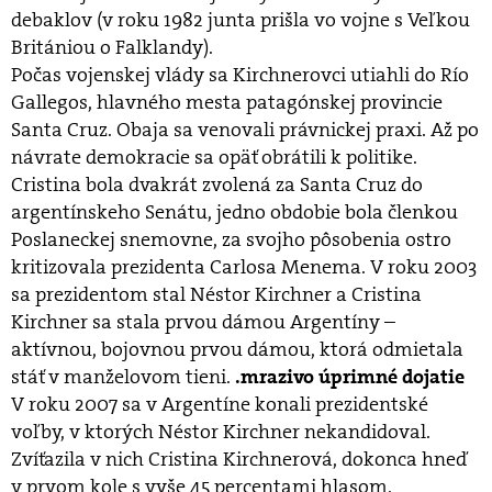
debaklov (v roku 1982 junta prišla vo vojne s Veľkou
Britániou o Falklandy).
Počas vojenskej vlády sa Kirchnerovci utiahli do Río
Gallegos, hlavného mesta patagónskej provincie
Santa Cruz. Obaja sa venovali právnickej praxi. Až po
návrate demokracie sa opäť obrátili k politike.
Cristina bola dvakrát zvolená za Santa Cruz do
argentínskeho Senátu, jedno obdobie bola členkou
Poslaneckej snemovne, za svojho pôsobenia ostro
kritizovala prezidenta Carlosa Menema. V roku 2003
sa prezidentom stal Néstor Kirchner a Cristina
Kirchner sa stala prvou dámou Argentíny –
aktívnou, bojovnou prvou dámou, ktorá odmietala
stáť v manželovom tieni.
.mrazivo úprimné dojatie
V roku 2007 sa v Argentíne konali prezidentské
voľby, v ktorých Néstor Kirchner nekandidoval.
Zvíťazila v nich Cristina Kirchnerová, dokonca hneď
v prvom kole s vyše 45 percentami hlasom.