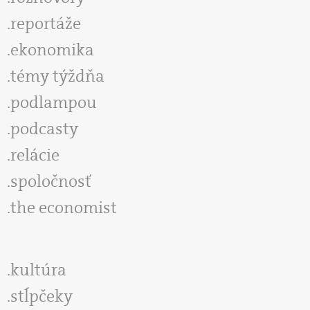
reportáže
ekonomika
témy týždňa
podlampou
podcasty
relácie
spoločnosť
the economist
kultúra
stĺpčeky