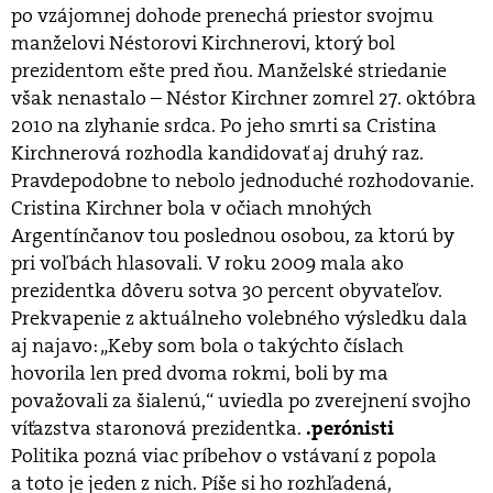
po vzájomnej dohode prenechá priestor svojmu
manželovi Néstorovi Kirchnerovi, ktorý bol
prezidentom ešte pred ňou. Manželské striedanie
však nenastalo – Néstor Kirchner zomrel 27. októbra
2010 na zlyhanie srdca. Po jeho smrti sa Cristina
Kirchnerová rozhodla kandidovať aj druhý raz.
Pravdepodobne to nebolo jednoduché rozhodovanie.
Cristina Kirchner bola v očiach mnohých
Argentínčanov tou poslednou osobou, za ktorú by
pri voľbách hlasovali. V roku 2009 mala ako
prezidentka dôveru sotva 30 percent obyvateľov.
Prekvapenie z aktuálneho volebného výsledku dala
aj najavo: „Keby som bola o takýchto číslach
hovorila len pred dvoma rokmi, boli by ma
považovali za šialenú,“ uviedla po zverejnení svojho
víťazstva staronová prezidentka.
.perónisti
Politika pozná viac príbehov o vstávaní z popola
a toto je jeden z nich. Píše si ho rozhľadená,