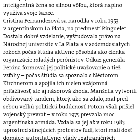
inteligentná žena so silnou vôľou, ktorá naplno
využíva svoje šance.
Cristina Fernandezová sa narodila v roku 1953
v argentínskom La Plata, na predmestí Ringuelet.
Dostala dobré vzdelanie, vyštudovala právo na
Národnej univerzite v La Plata a v sedemdesiatych
rokoch počas štúdia aktívne pôsobila ako členka
organizácie mladých perónistov. Odkaz generála
Peróna formoval jej politické uvažovanie a tiež
vzťahy – počas štúdia sa spoznala s Néstorom
Kirchnerom a spojila ich nielen vzájomná
príťažlivosť, ale aj názorová zhoda. Manželia vytvorili
obdivovaný tandem, ktorý, ako sa zdalo, mal pred
sebou veľkú politickú budúcnosť. Potom však prišiel
vojenský prevrat – v roku 1975 prevzala moc
argentínska armáda. Vzdala sa jej až v roku 1983
uprostred silnejúcich protestov ľudí, ktorí mali dosť
domácej autoritatívnej vlády i zahraničných