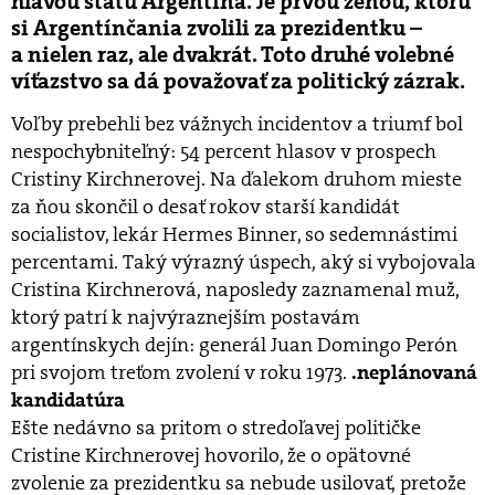
hlavou štátu Argentína. Je prvou ženou, ktorú
si Argentínčania zvolili za prezidentku –
a nielen raz, ale dvakrát. Toto druhé volebné
víťazstvo sa dá považovať za politický zázrak.
Voľby prebehli bez vážnych incidentov a triumf bol
nespochybniteľný: 54 percent hlasov v prospech
Cristiny Kirchnerovej. Na ďalekom druhom mieste
za ňou skončil o desať rokov starší kandidát
socialistov, lekár Hermes Binner, so sedemnástimi
percentami. Taký výrazný úspech, aký si vybojovala
Cristina Kirchnerová, naposledy zaznamenal muž,
ktorý patrí k najvýraznejším postavám
argentínskych dejín: generál Juan Domingo Perón
pri svojom treťom zvolení v roku 1973.
.neplánovaná
kandidatúra
Ešte nedávno sa pritom o stredoľavej političke
Cristine Kirchnerovej hovorilo, že o opätovné
zvolenie za prezidentku sa nebude usilovať, pretože