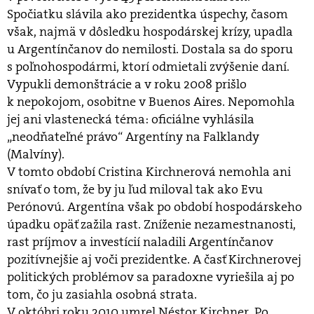
Spočiatku slávila ako prezidentka úspechy, časom
však, najmä v dôsledku hospodárskej krízy, upadla
u Argentínčanov do nemilosti. Dostala sa do sporu
s poľnohospodármi, ktorí odmietali zvýšenie daní.
Vypukli demonštrácie a v roku 2008 prišlo
k nepokojom, osobitne v Buenos Aires. Nepomohla
jej ani vlastenecká téma: oficiálne vyhlásila
„neodňateľné právo“ Argentíny na Falklandy
(Malvíny).
V tomto období Cristina Kirchnerová nemohla ani
snívať o tom, že by ju ľud miloval tak ako Evu
Perónovú. Argentína však po období hospodárskeho
úpadku opäť zažila rast. Zníženie nezamestnanosti,
rast príjmov a investícií naladili Argentínčanov
pozitívnejšie aj voči prezidentke. A časť Kirchnerovej
politických problémov sa paradoxne vyriešila aj po
tom, čo ju zasiahla osobná strata.
V októbri roku 2010 umrel Néstor Kirchner. Po