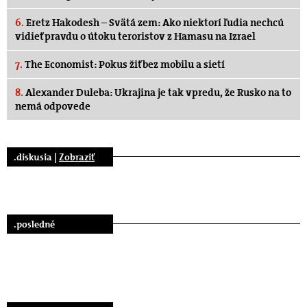
6.
Eretz Hakodesh – Svätá zem: Ako niektorí ľudia nechcú
vidieť pravdu o útoku teroristov z Hamasu na Izrael
7.
The Economist: Pokus žiť bez mobilu a sietí
8.
Alexander Duleba: Ukrajina je tak vpredu, že Rusko na to
nemá odpovede
.diskusia |
Zobraziť
.posledné