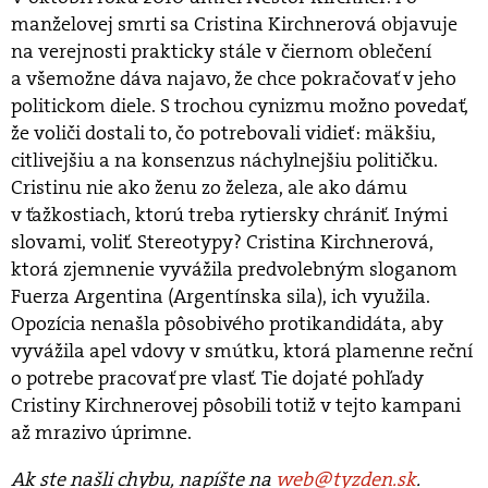
manželovej smrti sa Cristina Kirchnerová objavuje
na verejnosti prakticky stále v čiernom oblečení
a všemožne dáva najavo, že chce pokračovať v jeho
politickom diele. S trochou cynizmu možno povedať,
že voliči dostali to, čo potrebovali vidieť: mäkšiu,
citlivejšiu a na konsenzus náchylnejšiu političku.
Cristinu nie ako ženu zo železa, ale ako dámu
v ťažkostiach, ktorú treba rytiersky chrániť. Inými
slovami, voliť. Stereotypy? Cristina Kirchnerová,
ktorá zjemnenie vyvážila predvolebným sloganom
Fuerza Argentina (Argentínska sila), ich využila.
Opozícia nenašla pôsobivého protikandidáta, aby
vyvážila apel vdovy v smútku, ktorá plamenne reční
o potrebe pracovať pre vlasť. Tie dojaté pohľady
Cristiny Kirchnerovej pôsobili totiž v tejto kampani
až mrazivo úprimne.
Ak ste našli chybu, napíšte na
web@tyzden.sk
.