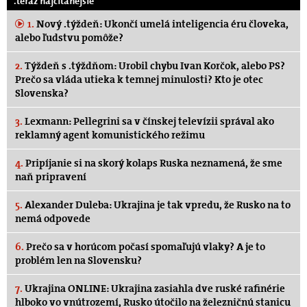
.teraz najčítanejšie
1.
Nový .týždeň: Ukončí umelá inteligencia éru človeka,
alebo ľudstvu pomôže?
2.
Týždeň s .týždňom: Urobil chybu Ivan Korčok, alebo PS?
Prečo sa vláda utieka k temnej minulosti? Kto je otec
Slovenska?
3.
Lexmann: Pellegrini sa v čínskej televízii správal ako
reklamný agent komunistického režimu
4.
Pripíjanie si na skorý kolaps Ruska neznamená, že sme
naň pripravení
5.
Alexander Duleba: Ukrajina je tak vpredu, že Rusko na to
nemá odpovede
6.
Prečo sa v horúcom počasí spomaľujú vlaky? A je to
problém len na Slovensku?
7.
Ukrajina ONLINE: Ukrajina zasiahla dve ruské rafinérie
hlboko vo vnútrozemí, Rusko útočilo na železničnú stanicu