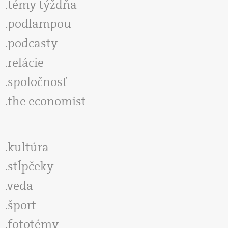
témy týždňa
podlampou
podcasty
relácie
spoločnosť
the economist
kultúra
stĺpčeky
veda
šport
fototémy