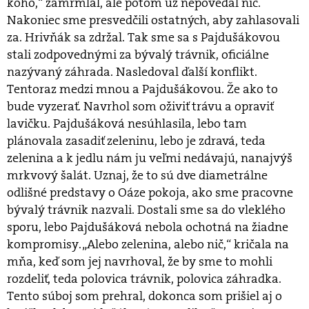
koho,“ zamrmlal, ale potom už nepovedal nič.
Nakoniec sme presvedčili ostatných, aby zahlasovali
za. Hrivňák sa zdržal. Tak sme sa s Pajdušákovou
stali zodpovednými za bývalý trávnik, oficiálne
nazývaný záhrada. Nasledoval ďalší konflikt.
Tentoraz medzi mnou a Pajdušákovou. Že ako to
bude vyzerať. Navrhol som oživiť trávu a opraviť
lavičku. Pajdušáková nesúhlasila, lebo tam
plánovala zasadiť zeleninu, lebo je zdravá, teda
zelenina a k jedlu nám ju veľmi nedávajú, nanajvýš
mrkvový šalát. Uznaj, že to sú dve diametrálne
odlišné predstavy o Oáze pokoja, ako sme pracovne
bývalý trávnik nazvali. Dostali sme sa do vleklého
sporu, lebo Pajdušáková nebola ochotná na žiadne
kompromisy. „Alebo zelenina, alebo nič,“ kričala na
mňa, keď som jej navrhoval, že by sme to mohli
rozdeliť, teda polovica trávnik, polovica záhradka.
Tento súboj som prehral, dokonca som prišiel aj o