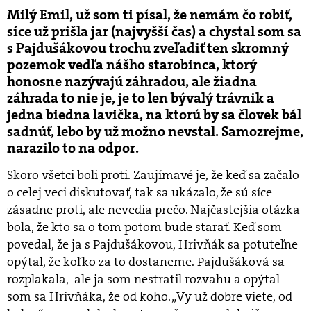
Milý Emil, už som ti písal, že nemám čo robiť,
síce už prišla jar (najvyšší čas) a chystal som sa
s Pajdušákovou trochu zveľadiť ten skromný
pozemok vedľa nášho starobinca, ktorý
honosne nazývajú záhradou, ale žiadna
záhrada to nie je, je to len bývalý trávnik a
jedna biedna lavička, na ktorú by sa človek bál
sadnúť, lebo by už možno nevstal. Samozrejme,
narazilo to na odpor.
Skoro všetci boli proti. Zaujímavé je, že keď sa začalo
o celej veci diskutovať, tak sa ukázalo, že sú síce
zásadne proti, ale nevedia prečo. Najčastejšia otázka
bola, že kto sa o tom potom bude starať. Keď som
povedal, že ja s Pajdušákovou, Hrivňák sa potuteľne
opýtal, že koľko za to dostaneme. Pajdušáková sa
rozplakala, ale ja som nestratil rozvahu a opýtal
som sa Hrivňáka, že od koho. „Vy už dobre viete, od