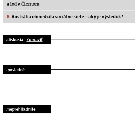
a loď v Čiernom
8.
Austrália obmedzila sociálne siete – aký je výsledok?
.diskusia |
Zobraziť
.posledné
.neprehliadnite