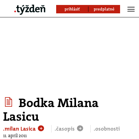
prihlásiť
predplatné
Bodka Milana
Lasicu
.milan Lasica
.časopis
.osobnosti
+
+
11. apríl 2011