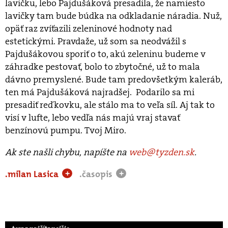
lavičku, lebo Pajdušáková presadila, že namiesto
lavičky tam bude búdka na odkladanie náradia. Nuž,
opäť raz zvíťazili zeleninové hodnoty nad
estetickými. Pravdaže, už som sa neodvážil s
Pajdušákovou sporiť o to, akú zeleninu budeme v
záhradke pestovať, bolo to zbytočné, už to mala
dávno premyslené. Bude tam predovšetkým kaleráb,
ten má Pajdušáková najradšej. Podarilo sa mi
presadiť reďkovku, ale stálo ma to veľa síl. Aj tak to
visí v lufte, lebo vedľa nás majú vraj stavať
benzínovú pumpu. Tvoj Miro.
Ak ste našli chybu, napíšte na
web@tyzden.sk
.
.milan Lasica
.časopis
+
+