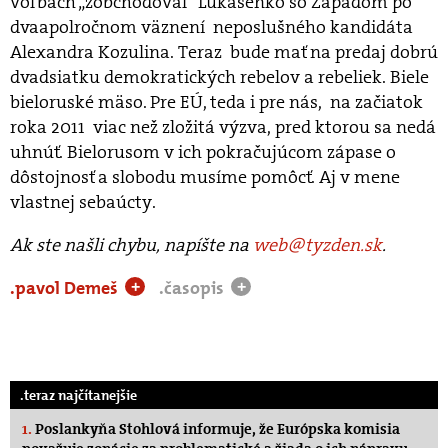
voľbách „zobchodoval“ Lukašenko so Západom po
dvaapolročnom väznení neposlušného kandidáta
Alexandra Kozulina. Teraz bude mať na predaj dobrú
dvadsiatku demokratických rebelov a rebeliek. Biele
bieloruské mäso. Pre EÚ, teda i pre nás, na začiatok
roka 2011 viac než zložitá výzva, pred ktorou sa nedá
uhnúť. Bielorusom v ich pokračujúcom zápase o
dôstojnosť a slobodu musíme pomôcť. Aj v mene
vlastnej sebaúcty.
Ak ste našli chybu, napíšte na
web@tyzden.sk
.
.pavol Demeš
.časopis
+
+
.teraz najčítanejšie
1.
Poslankyňa Stohlová informuje, že Európska komisia