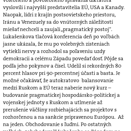
volebného a povolebného správania diktátora
vyslovili i najvyšší predstavitelia EÚ, USA a Kanady.
Naopak, lídri z krajín postsovietskeho priestoru,
Iránu a Venezuely sa do vnútorných záležitostí
miešať nechceli a zaujali „pragmatický postoj“.
Lukašenkova tlačová konferencia deň po voľbách
jasne ukázala, že mu po volebných zisteniach
vytiekli nervy a rozhodol sa poľaveniu uzdy
demokracii a celému Západu povedať dosť. Pôjde sa
podľa jeho pokynov a čísel. Udelil si rekordných 80
percent hlasov pri 90-percentnej účasti a basta. Je
možné očakávať, že autokratovo balansovanie
medzi Ruskom a EÚ teraz naberie nový kurz –
budovanie pragmatickej hospodársko-politickej a
vojenskej jednoty s Ruskom a utlmenie až
prerušenie väčšiny rozbiehajácich sa projektov s
rozhorčenou a na sankcie pripravenou Európou. Až
na jeden. Obchodovanie s ľuďmi. Po ostatných