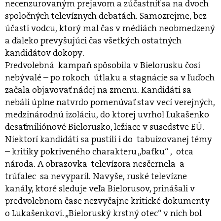
necenzurovaným prejavom a zúčastniť sa na dvoch
spoločných televíznych debatách. Samozrejme, bez
účasti vodcu, ktorý mal čas v médiách neobmedzený
a ďaleko prevyšujúci čas všetkých ostatných
kandidátov dokopy.
Predvolebná kampaň spôsobila v Bielorusku čosi
nebývalé – po rokoch útlaku a stagnácie sa v ľuďoch
začala objavovať nádej na zmenu. Kandidáti sa
nebáli úplne natvrdo pomenúvať stav vecí verejných,
medzinárodnú izoláciu, do ktorej uvrhol Lukašenko
desaťmiliónové Bielorusko, ležiace v susedstve EÚ.
Niektorí kandidáti sa pustili i do tabuizovanej témy
– kritiky pokriveného charakteru „baťku“ , otca
národa. A obrazovka televízora nesčernela a
trúfalec sa nevyparil. Navyše, ruské televízne
kanály, ktoré sleduje veľa Bielorusov, prinášali v
predvolebnom čase nezvyčajne kritické dokumenty
o Lukašenkovi. „Bieloruský krstný otec“ v nich bol