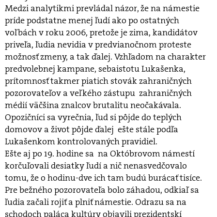
Medzi analytikmi prevládal názor, že na námestie
príde podstatne menej ľudí ako po ostatných
voľbách v roku 2006, pretože je zima, kandidátov
priveľa, ľudia nevidia v predvianočnom proteste
možnosť zmeny, a tak ďalej. Vzhľadom na charakter
predvolebnej kampane, sebaistotu Lukašenka,
prítomnosť takmer piatich stovák zahraničných
pozorovateľov a veľkého zástupu zahraničných
médií väčšina znalcov brutalitu neočakávala.
Opozičníci sa vyrečnia, ľud si pôjde do teplých
domovov a život pôjde ďalej ešte stále podľa
Lukašenkom kontrolovaných pravidiel.
Ešte aj po 19. hodine sa na Októbrovom námestí
korčuľovali desiatky ľudí a nič nenasvedčovalo
tomu, že o hodinu-dve ich tam budú burácať tisíce.
Pre bežného pozorovateľa bolo záhadou, odkiaľ sa
ľudia začali rojiť a plniť námestie. Odrazu sa na
schodoch paláca kultúry objavili prezidentskí