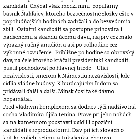
kandidáti. Chýbal však medzi nimi populárny
básnik Ňakľajev, ktorého bezpečnostné zložky ešte v
popoludňajších hodinách zadržali a do bezvedomia
zbili. Ostatní kandidáti sa postupne prihovárali
nadšenému a skandujúcemu davu, najprv cez málo
výrazný ručný amplión a asi po polhodine cez
výkonné ozvučenie. Približne po hodine sa obrovský
dav, na čele ktorého kráčali prezidentskí kandidáti,
pustil pochodovať po hlavnej triede – Ulici
nezávislosti, smerom k Námestiu nezávislosti, kde
sídlia vládne budovy. K burácajúcim ľudom sa
pridávali ďalší a ďalší. Minsk čosi také dávno
nepamätal.
Pred vládnym komplexom sa dodnes týči nadživotná
socha Vladimíra Iľjiča Lenina. Práve pri jeho nohách
sa na kamennom podstavci usídlili opoziční
kandidáti s reproduktormi. Dav pri ich slovách o
kritike volieb, režimu a Lukašenka zborovo