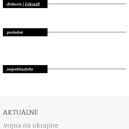
.diskusia |
Zobraziť
.posledné
.neprehliadnite
AKTUÁLNE
vojna na ukrajine