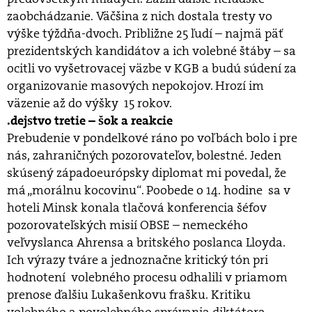
zaobchádzanie. Väčšina z nich dostala tresty vo
výške týždňa-dvoch. Približne 25 ľudí – najmä päť
prezidentských kandidátov a ich volebné štáby – sa
ocitli vo vyšetrovacej väzbe v KGB a budú súdení za
organizovanie masových nepokojov. Hrozí im
väzenie až do výšky 15 rokov.
.dejstvo tretie – šok a reakcie
Prebudenie v pondelkové ráno po voľbách bolo i pre
nás, zahraničných pozorovateľov, bolestné. Jeden
skúsený západoeurópsky diplomat mi povedal, že
má „morálnu kocovinu“. Poobede o 14. hodine sa v
hoteli Minsk konala tlačová konferencia šéfov
pozorovateľských misií OBSE – nemeckého
veľvyslanca Ahrensa a britského poslanca Lloyda.
Ich výrazy tváre a jednoznačne kritický tón pri
hodnotení volebného procesu odhalili v priamom
prenose ďalšiu Lukašenkovu frašku. Kritiku