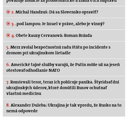
považuje zonácie za problematické a žiada o ich nápravu
2.
Michal Handzuš: Dá sa Slovensko opraviť?
3.
.pod lampou: Je Izrael v práve, alebo je vinný?
4.
Obete kauzy Cervanová: Roman Brázda
5.
Merz zvolal bezpečnostnú radu štátu po incidente s
dronom pri ukrajinskom lietadle
6.
Americké tajné služby varujú, že Putin môže už na jeseň
otestovať odhodlanie NATO
7.
Rozsievali teror, teraz ich pohlcuje panika. Štyridsať dní
ukrajinských úderov, ktoré donútili Rusov ochutnať
vlastnú medicínu
8.
Alexander Duleba: Ukrajina je tak vpredu, že Rusko na to
nemá odpovede