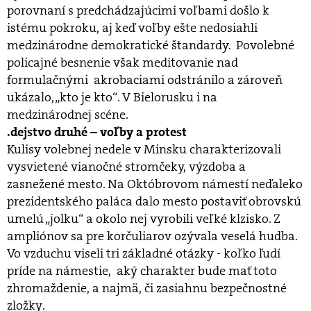
porovnaní s predchádzajúcimi voľbami došlo k
istému pokroku, aj keď voľby ešte nedosiahli
medzinárodne demokratické štandardy. Povolebné
policajné besnenie však meditovanie nad
formulačnými akrobaciami odstránilo a zároveň
ukázalo, „kto je kto“. V Bielorusku i na
medzinárodnej scéne.
.dejstvo druhé – voľby a protest
Kulisy volebnej nedele v Minsku charakterizovali
vysvietené vianočné stromčeky, výzdoba a
zasnežené mesto. Na Októbrovom námestí neďaleko
prezidentského paláca dalo mesto postaviť obrovskú
umelú „jolku“ a okolo nej vyrobili veľké klzisko. Z
ampliónov sa pre korčuliarov ozývala veselá hudba.
Vo vzduchu viseli tri základné otázky - koľko ľudí
príde na námestie, aký charakter bude mať toto
zhromaždenie, a najmä, či zasiahnu bezpečnostné
zložky.