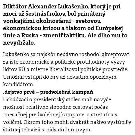
Diktátor Alexander Lukašenko, ktorý je pri
moci už šestnásť rokov, bol prinútený
vonkajšími okolnosťami - svetovou
ekonomickou krízou a tlakom od Európskej
únie a Ruska - zmeniť taktiku. Ale dlho mu to
nevydržalo.
Lukašenko sa najskôr nedávno rozhodol akceptovať
za isté ekonomické a politické protihodnoty výzvy
lídrov EÚ a mierne liberalizoval politické prostredie.
Umožnil vstúpiť do hry až deviatim opozičným
kandidátom.
.dejstvo prvé – predvolebná kampaň
Uchádzači o prezidentský stolec mali navyše
možnosť relatívne slobodne cestovať počas
mesačnej predvolebnej kampane a stretať sa s
voličmi. Okrem toho mohli dvakrát naživo vystúpiť v
štátnej televízii s tridsaťminútovým