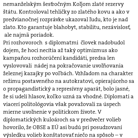
nemanželským šesťročným Koľjom zlaté rezervy
štátu. Kontroloval tehličky zo zlatého kovu a ako v
predvianočnej rozprávke ukazoval ľudu, kto je nad
zlato. Kto garantuje blahobyt, stabilitu, nezávislosť,
ale najmä poriadok.
Pri rozhovoroch s diplomatmi človek nadobudol
dojem, že hoci necítia až taký optimizmus ako
kampaňou rozhorúčení kandidáti, predsa len
vyslovovali nádej na pokračovanie uvoľňovania
železnej kazajky po voľbách. Vzhľadom na charakter
režimu postaveného na autokratovi, opierajúceho sa
o propagandistický a represívny aparát, bolo jasné,
že si udelí hlasov, koľko uzná za vhodné. Diplomati a
viacerí politológovia však považovali za úspech
mierne uvoľnenie v politickom živote. V
diplomatických kuloároch sa v predvečer volieb
hovorilo, že OBSE a EÚ asi budú pri posudzovaní
výsledku volieb konštatovať niečo na spôsob – v