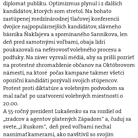
diplomat publiku. Optimizmus plynul i z ďalších
kandidátov, ktorých som stretol. Na bohato
zastúpenej medzinárodnej tlačovej konferencii
dvojice najpopulárnejších kandidátov, slávneho
básnika Ňakľajeva a spomínaného Sannikova, len
deň pred samotnými voľbami, obaja lídri
poukazovali na neférovosť volebného procesu a
podfuky. Na záver vyzvali médiá, aby sa prišli pozrieť
na protestné zhromaždenie občanov na Októbrovom
námestí, na ktoré počas kampane takmer všetci
opoziční kandidáti pozývali svojich stúpencov.
Protest proti diktatúre a volebným podvodom sa
mal začať po uzatvorení volebných miestností o
20.00.
A 55-ročný prezident Lukašenko sa na rozdiel od
„zradcov a agentov platených Západom“ a, čuduj sa
svete, „i Ruskom“, deň pred voľbami nechal
nasnímať kamerami, ako navštívil so svojím