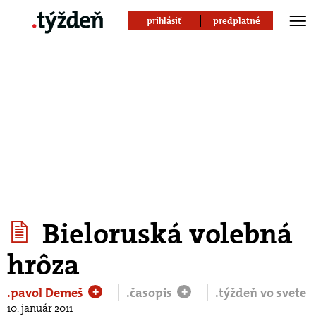
prihlásiť
predplatné
Bieloruská volebná
hrôza
.pavol Demeš
.časopis
.týždeň vo svete
+
+
10. január 2011