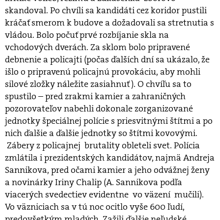
skandoval. Po chvíli sa kandidáti cez koridor pustili
kráčať smerom k budove a dožadovali sa stretnutia s
vládou. Bolo počuť prvé rozbíjanie skla na
vchodových dverách. Za sklom bolo pripravené
debnenie a policajti (počas ďalších dní sa ukázalo, že
išlo o pripravenú policajnú provokáciu, aby mohli
silové zložky náležite zasiahnuť ). O chvíľu sa to
spustilo – pred zrakmi kamier a zahraničných
pozorovateľov nabehli dokonale zorganizované
jednotky špeciálnej polície s priesvitnými štítmi a po
nich ďalšie a ďalšie jednotky so štítmi kovovými.
Zábery z policajnej brutality obleteli svet. Polícia
zmlátila i prezidentských kandidátov, najmä Andreja
Sannikova, pred očami kamier a jeho odvážnej ženy
a novinárky Iriny Chalip (A. Sannikova podľa
viacerých svedectiev evidentne vo väzení mučili).
Vo väzniciach sa v tú noc ocitlo vyše 600 ľudí,
predovšetkým mladých. Zažili ďalšie neľudské