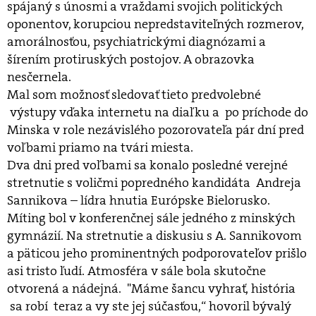
spájaný s únosmi a vraždami svojich politických
oponentov, korupciou nepredstaviteľných rozmerov,
amorálnosťou, psychiatrickými diagnózami a
šírením protiruských postojov. A obrazovka
nesčernela.
Mal som možnosť sledovať tieto predvolebné
výstupy vďaka internetu na diaľku a po príchode do
Minska v role nezávislého pozorovateľa pár dní pred
voľbami priamo na tvári miesta.
Dva dni pred voľbami sa konalo posledné verejné
stretnutie s voličmi popredného kandidáta Andreja
Sannikova – lídra hnutia Európske Bielorusko.
Míting bol v konferenčnej sále jedného z minských
gymnázií. Na stretnutie a diskusiu s A. Sannikovom
a päticou jeho prominentných podporovateľov prišlo
asi tristo ľudí. Atmosféra v sále bola skutočne
otvorená a nádejná. "Máme šancu vyhrať, história
sa robí teraz a vy ste jej súčasťou,“ hovoril bývalý